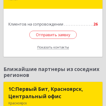
Пролетарская ул, дом № 34
Подробнее
Клиентов на сопровождении
26
Отправить заявку
Отправить заявку
Показать контакты
Назад
Ближайшие партнеры из соседних
регионов
1С:Первый Бит, Красноярск,
1С:Первый Бит, Красноярск,
Центральный офис
Центральный офис
Красноярск