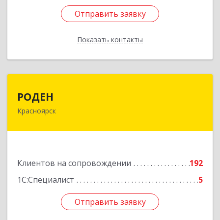
Отправить заявку
Отправить заявку
Показать контакты
Назад
РОДЕН
РОДЕН
Красноярск
660064, Красноярский край, Красноярск г, им
Академика Вавилова ул, дом № 1, оф.2-23
Подробнее
Клиентов на сопровождении
192
1С:Специалист
5
Отправить заявку
Отправить заявку