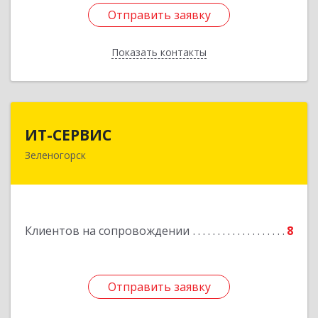
Отправить заявку
Отправить заявку
Показать контакты
Назад
ИТ-СЕРВИС
ИТ-СЕРВИС
Зеленогорск
663690, Красноярский край, Зеленогорск г,
Гагарина ул, дом № 34
Подробнее
Клиентов на сопровождении
8
Отправить заявку
Отправить заявку