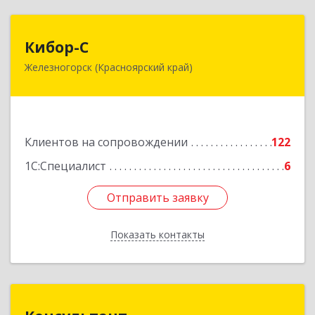
Кибор-С
Кибор-С
Железногорск (Красноярский край)
662973, Красноярский край, Железногорск г,
Белорусская ул, дом № 30 Б, пом.16
Подробнее
Клиентов на сопровождении
122
1С:Специалист
6
Отправить заявку
Отправить заявку
Показать контакты
Назад
Консультант