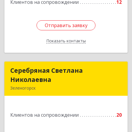
Клиентов на сопровождении
12
Отправить заявку
Отправить заявку
Показать контакты
Назад
Серебряная Светлана
Серебряная Светлана
Николаевна
Николаевна
Зеленогорск
663690, Краноярский край, Зленогорск г,
Энергетиков, дом № 14, кв.37
Клиентов на сопровождении
20
Подробнее