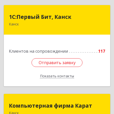
1С:Первый Бит, Канск
1С:Первый Бит, Канск
Канск
663600, Красноярский край, Канск г, 30 лет
ВЛКСМ ул, дом № 20, пом.25
Подробнее
Клиентов на сопровождении
117
Отправить заявку
Отправить заявку
Показать контакты
Назад
Компьютерная фирма Карат
Компьютерная фирма Карат
Канск
663600, Красноярский край, Канск г,