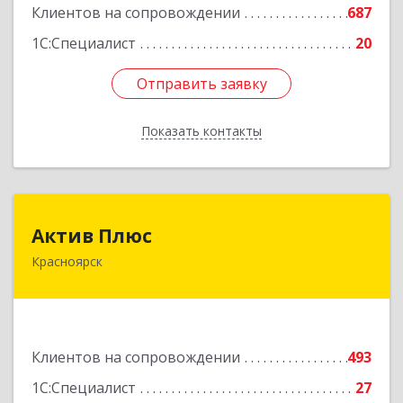
Клиентов на сопровождении
687
1С:Специалист
20
Отправить заявку
Отправить заявку
Показать контакты
Назад
Актив Плюс
Актив Плюс
Красноярск
660017, Красноярский край, Красноярск г,
Обороны ул, дом № 3, оф.220
Подробнее
Клиентов на сопровождении
493
1С:Специалист
27