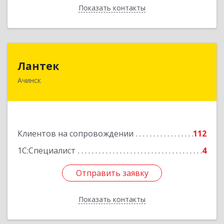
Показать контакты
Назад
Лантек
Лантек
Ачинск
662153, Красноярский край, Ачинск г,
Декабристов ул, дом № 58
Подробнее
Клиентов на сопровождении
112
1С:Специалист
4
Отправить заявку
Отправить заявку
Показать контакты
Назад