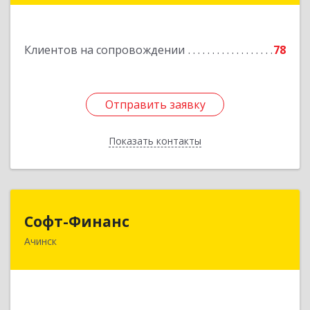
Подробнее
Клиентов на сопровождении
78
Отправить заявку
Отправить заявку
Показать контакты
Назад
Софт-Финанс
Софт-Финанс
Ачинск
662150, Красноярский край, Ачинск г, 1-й мкр,
дом № 55А, корпус 2
Подробнее