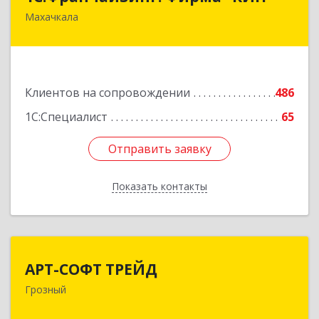
Махачкала
367030, Дагестан Респ, Махачкала г, И.Казака
ул, дом № 31
Подробнее
Клиентов на сопровождении
486
1С:Специалист
65
Отправить заявку
Отправить заявку
Показать контакты
Назад
АРТ-СОФТ ТРЕЙД
АРТ-СОФТ ТРЕЙД
Грозный
364013, Чеченская Респ, Грозный г, Полярников
ул, дом № 36А