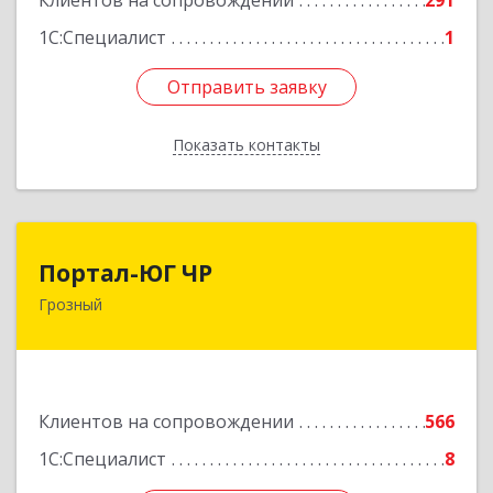
Клиентов на сопровождении
291
1С:Специалист
1
Отправить заявку
Отправить заявку
Показать контакты
Назад
Портал-ЮГ ЧР
Портал-ЮГ ЧР
Грозный
364906, Чеченская Респ, Грозный г, Путина пр-
кт, дом № 30
Подробнее
Клиентов на сопровождении
566
1С:Специалист
8