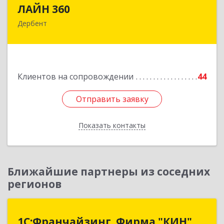
ЛАЙН 360
ЛАЙН 360
Дербент
368600, Дагестан Респ, Дербент г, Ю.Гагарина
ул, домовладение № 14, пом.1
Подробнее
Клиентов на сопровождении
44
Отправить заявку
Отправить заявку
Показать контакты
Назад
Ближайшие партнеры из соседних
регионов
1С:Франчайзинг. Фирма "КИН"
1С:Франчайзинг. Фирма "КИН"