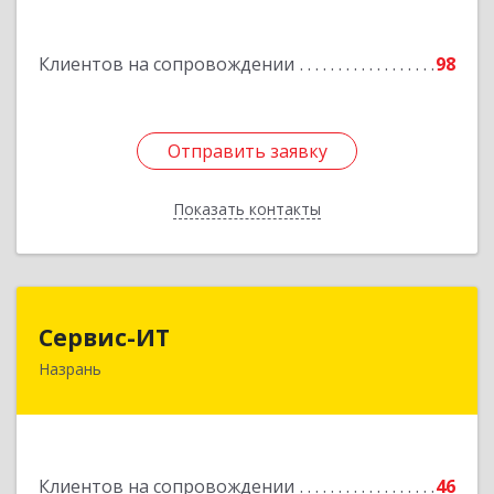
Подробнее
Клиентов на сопровождении
98
Отправить заявку
Отправить заявку
Показать контакты
Назад
Сервис-ИТ
Сервис-ИТ
Назрань
386102, Ингушетия Респ, Назрань г,
Центральный округ тер, Московская ул, дом №
7, этаж 2, офис 1
Подробнее
Клиентов на сопровождении
46