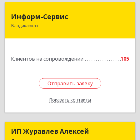
Информ-Сервис
Информ-Сервис
Владикавказ
362020, Северная Осетия - Алания Респ,
Владикавказ г, Островского ул, дом № 12, пом.3
Подробнее
Клиентов на сопровождении
105
Отправить заявку
Отправить заявку
Показать контакты
Назад
ИП Журавлев Алексей
ИП Журавлев Алексей