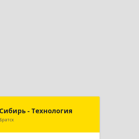
Сибирь - Технология
Сибирь - Технология
Братск
665710, Иркутская обл, Братск г,
Снежная (Центральный ж/р) ул, дом
№ 13