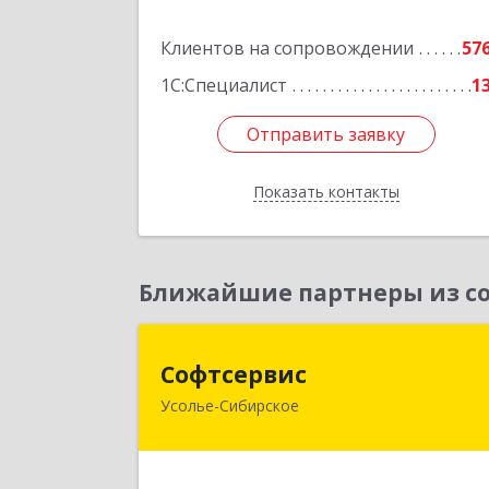
Подробне
Клиентов на сопровождении
57
1С:Специалист
1
Отправить заявку
Отправить заявку
Показать контакты
Назад
Ближайшие партнеры из со
Софтсерви
Софтсервис
Усолье-Сибирское
665451, Иркутская обл, Усолье
Сибирское г, Интернациональная ул
дом № 8