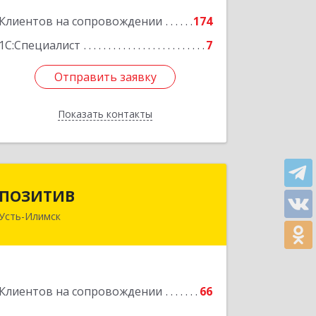
Клиентов на сопровождении
174
Подробнее
1С:Специалист
7
Отправить заявку
Отправить заявку
Показать контакты
Назад
ПОЗИТИВ
ПОЗИТИВ
Усть-Илимск
666679, Иркутская обл, Усть-Илимск г,
Дружбы Народов пр-кт, дом № 12,
кв.60
Подробнее
Клиентов на сопровождении
66