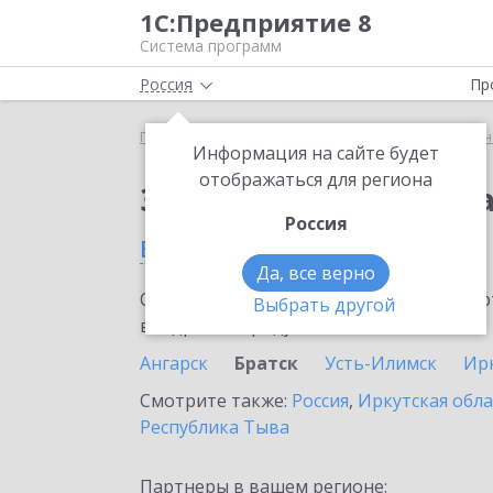
1С:Предприятие 8
Система программ
Россия
Пр
Главная
Сервисы ИТС
1С:Универсальное прог
Информация на сайте будет
отображаться для региона
Заказать 1С:Универс
Россия
в Братске
Да, все верно
Ознакомьтесь с информационными карт
Выбрать другой
внедрение продукта.
Ангарск
Братск
Усть-Илимск
Ир
Смотрите также:
Россия
,
Иркутская обла
Республика Тыва
Партнеры в вашем регионе: