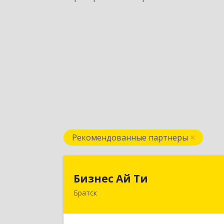
Рекомендованные партнеры
Бизнес Ай Т
Бизнес Ай Ти
Братск
665717, Иркутская обл, Братск г
Центральный жилрайон, Мира ул
дом № 27B, оф.1