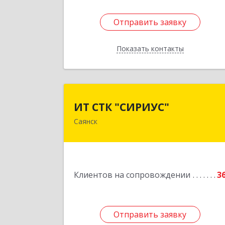
Отправить заявку
Отправить заявку
Показать контакты
Назад
ИТ СТК "СИРИУС
ИТ СТК "СИРИУС"
Саянск
666303, Иркутская обл, Саянск г
Юбилейный мкр, дом № 3
Подробне
Клиентов на сопровождении
3
Отправить заявку
Отправить заявку