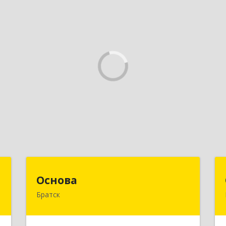
и
Основа
Основа
Братск
,
665700, Иркутская обл, Братск г,
,
Ленина (Центральный ж/р) пр-кт,
4
дом № 6, оф.1001