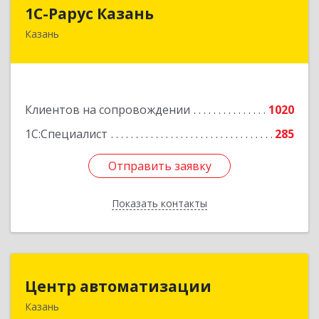
1С-Рарус Казань
1С-Рарус Казань
Казань
420088, Татарстан Респ, Казань г, Победы пр-
кт, дом № 159
Подробнее
Клиентов на сопровождении
1020
1С:Специалист
285
Отправить заявку
Отправить заявку
Показать контакты
Назад
Центр автоматизации
Центр автоматизации
Казань
420133, Татарстан Респ, Казань г, Ямашева пр-