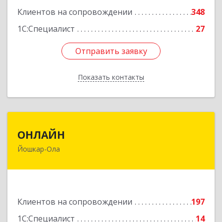
Подробнее
Клиентов на сопровождении
348
1С:Специалист
27
Отправить заявку
Отправить заявку
Показать контакты
Назад
ОНЛАЙН
ОНЛАЙН
Йошкар-Ола
424000, Марий Эл Респ, Йошкар-Ола г,
Комсомольская ул, дом № 132, пом.III
Подробнее
Клиентов на сопровождении
197
1С:Специалист
14