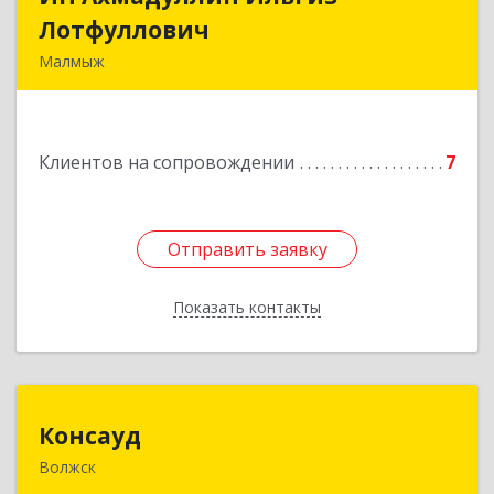
Лотфуллович
Лотфуллович
Малмыж
612920, Кировская обл, г.Малмыж, ул.Ленина, 27
оф.1
Клиентов на сопровождении
7
Подробнее
Отправить заявку
Отправить заявку
Показать контакты
Назад
Консауд
Консауд
Волжск
425005, Марий Эл респ, Волжск г, Пролетарская