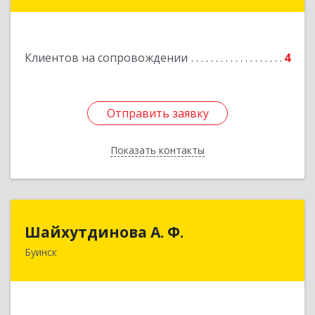
ул, дом 4А, офис 21
Подробнее
Клиентов на сопровождении
4
Отправить заявку
Отправить заявку
Показать контакты
Назад
Шайхутдинова А. Ф.
Шайхутдинова А. Ф.
Буинск
РТ, г.Буинск, ул.Р.Люксембург, д.144Б
Подробнее