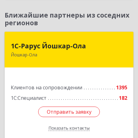
Ближайшие партнеры из соседних
регионов
1С-Рарус Йошкар-Ола
1С-Рарус Йошкар-Ола
Йошкар-Ола
424004, Марий Эл Респ, Йошкар-Ола г, Волкова
ул, дом № 68
Подробнее
Клиентов на сопровождении
1395
1С:Специалист
182
Отправить заявку
Отправить заявку
Показать контакты
Назад