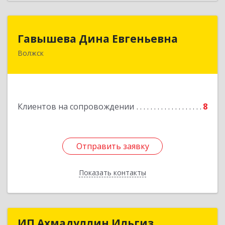
Гавышева Дина Евгеньевна
Гавышева Дина Евгеньевна
Волжск
Подробнее
Клиентов на сопровождении
8
Отправить заявку
Отправить заявку
Показать контакты
Назад
ИП Ахмадуллин Ильгиз
ИП Ахмадуллин Ильгиз