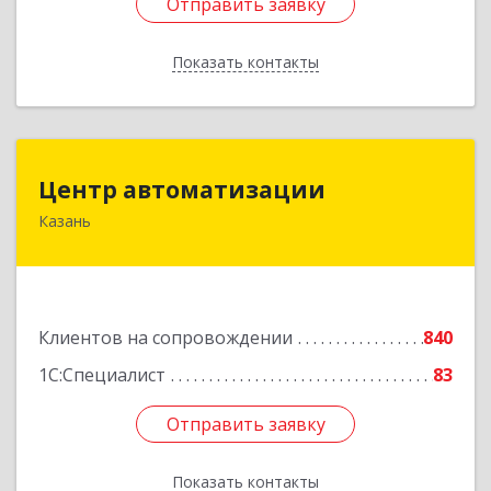
Отправить заявку
Отправить заявку
Показать контакты
Назад
Центр автоматизации
Центр автоматизации
Казань
420133, Татарстан Респ, Казань г, Ямашева пр-
кт, дом № 92
Подробнее
Клиентов на сопровождении
840
1С:Специалист
83
Отправить заявку
Отправить заявку
Показать контакты
Назад