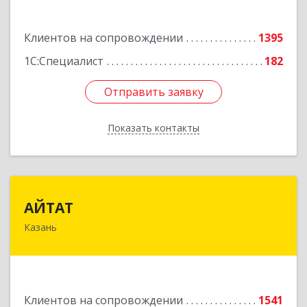
Подробнее
Клиентов на сопровождении
1395
1С:Специалист
182
Отправить заявку
Отправить заявку
Показать контакты
Назад
АЙТАТ
АЙТАТ
Казань
420097, Татарстан Респ, г.о. город Казань,
Казань г, Лейтенанта Шмидта ул, дом № 35А,
пом.203
Подробнее
Клиентов на сопровождении
1541