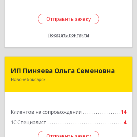
Отправить заявку
Отправить заявку
Показать контакты
Назад
ИП Пиняева Ольга Семеновна
ИП Пиняева Ольга Семеновна
Новочебоксарск
429965, Чувашская Республика - Чувашия,
Новочебоксарск г, Пионерская ул, дом № 2,
корпус 2, кв.141
Подробнее
Клиентов на сопровождении
14
1С:Специалист
4
Отправить заявку
Отправить заявку