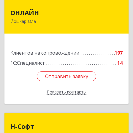
ОНЛАЙН
ОНЛАЙН
Йошкар-Ола
424000, Марий Эл Респ, Йошкар-Ола г,
Комсомольская ул, дом № 132, пом.III
Подробнее
Клиентов на сопровождении
197
1С:Специалист
14
Отправить заявку
Отправить заявку
Показать контакты
Назад
Н-Софт
Н-Софт