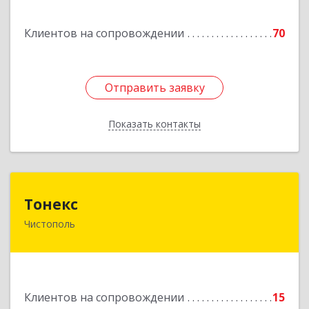
Подробнее
Клиентов на сопровождении
70
Отправить заявку
Отправить заявку
Показать контакты
Назад
Тонекс
Тонекс
Чистополь
422980, Татарстан Респ, Чистопольский р-н,
Чистополь г, К.Маркса ул, дом № 23, кв.10
Подробнее
Клиентов на сопровождении
15