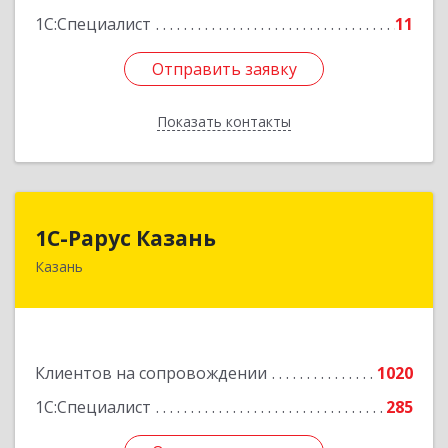
1С:Специалист
11
Отправить заявку
Отправить заявку
Показать контакты
Назад
1С-Рарус Казань
1С-Рарус Казань
Казань
420088, Татарстан Респ, Казань г, Победы пр-
кт, дом № 159
Подробнее
Клиентов на сопровождении
1020
1С:Специалист
285