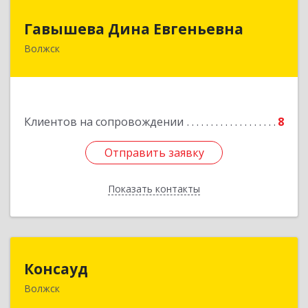
Гавышева Дина Евгеньевна
Гавышева Дина Евгеньевна
Волжск
Подробнее
Клиентов на сопровождении
8
Отправить заявку
Отправить заявку
Показать контакты
Назад
Консауд
Консауд
Волжск
425005, Марий Эл респ, Волжск г, Пролетарская
ул, дом 4А, офис 21