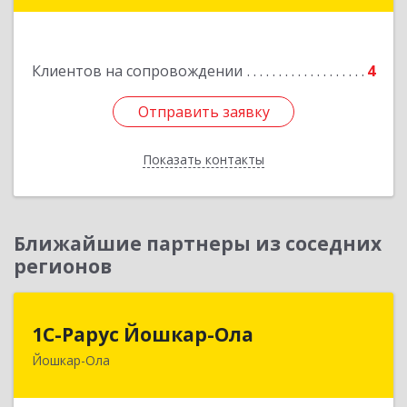
Подробнее
Клиентов на сопровождении
4
Отправить заявку
Отправить заявку
Показать контакты
Назад
Ближайшие партнеры из соседних
регионов
1С-Рарус Йошкар-Ола
1С-Рарус Йошкар-Ола
Йошкар-Ола
424004, Марий Эл Респ, Йошкар-Ола г, Волкова
ул, дом № 68