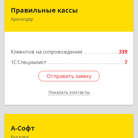
Правильные кассы
Правильные кассы
Краснодар
350075, Краснодарский край, Краснодар г, им
Стасова ул, дом № 184, оф.16
Подробнее
Клиентов на сопровождении
339
1С:Специалист
7
Отправить заявку
Отправить заявку
Показать контакты
Назад
А-Софт
А-Софт
Выселки