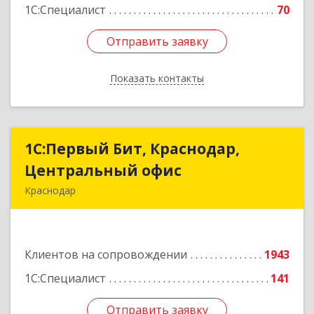
1С:Специалист
70
Отправить заявку
Отправить заявку
Показать контакты
Назад
1С:Первый Бит, Краснодар,
1С:Первый Бит, Краснодар,
Центральный офис
Центральный офис
Краснодар
350051, Краснодарский край, Краснодар г,
Монтажников ул, дом № 1/4, пом.3-12,14
Клиентов на сопровождении
1943
Подробнее
1С:Специалист
141
Отправить заявку
Отправить заявку