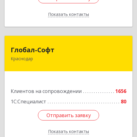
Показать контакты
Назад
Глобал-Софт
Глобал-Софт
Краснодар
350018, Краснодарский край, Краснодар г,
Сормовская ул, дом № 7
Подробнее
Клиентов на сопровождении
1656
1С:Специалист
80
Отправить заявку
Отправить заявку
Показать контакты
Назад