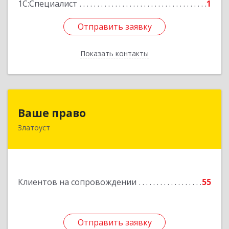
1С:Специалист
1
Отправить заявку
Отправить заявку
Показать контакты
Назад
Ваше право
Ваше право
Златоуст
456219, Челябинская обл, Златоуст г,
Молодежный кв-л, дом № 7, кв.136
Подробнее
Клиентов на сопровождении
55
Отправить заявку
Отправить заявку