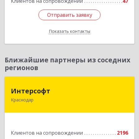
Клиентов на сопровождении
47
Отправить заявку
Отправить заявку
Показать контакты
Назад
Ближайшие партнеры из соседних
регионов
Интерсофт
Интерсофт
Краснодар
350020, Краснодарский край, Краснодар г,
Рашпилевская ул, дом № 179/1, оф.618
Подробнее
Клиентов на сопровождении
2196