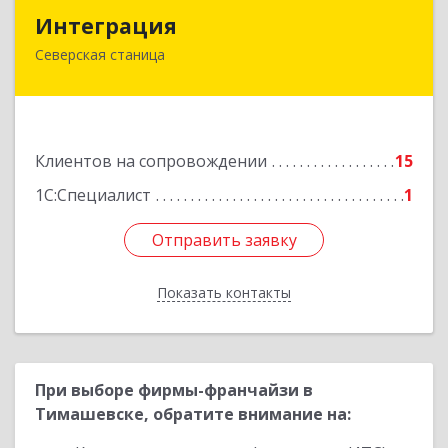
Интеграция
Интеграция
Северская станица
353240, Краснодарский край, Северская ст-ца,
Первомайская ул, дом № 28
Подробнее
Клиентов на сопровождении
15
1С:Специалист
1
Отправить заявку
Отправить заявку
Показать контакты
Назад
При выборе фирмы-франчайзи в
Тимашевске, обратите внимание на: