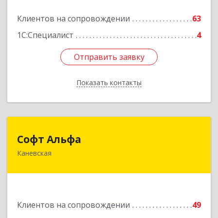
173/1
Клиентов на сопровождении
63
Подробнее
1С:Специалист
4
Отправить заявку
Отправить заявку
Показать контакты
Назад
Софт Альфа
Софт Альфа
Каневская
353730, Краснодарский край, Каневской р-н,
Каневская ст-ца, Нестеренко ул, дом № 81
Подробнее
Клиентов на сопровождении
49