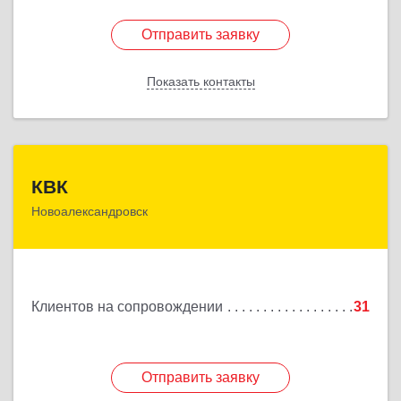
Отправить заявку
Отправить заявку
Показать контакты
Назад
КВК
КВК
Новоалександровск
356000, Ставропольский край,
Новоалександровск г, Маршала Жукова ул, дом №
50
Подробнее
Клиентов на сопровождении
31
Отправить заявку
Отправить заявку