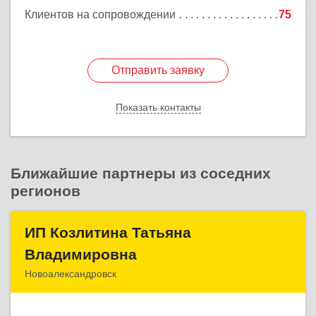
Клиентов на сопровождении
75
Отправить заявку
Отправить заявку
Показать контакты
Назад
Ближайшие партнеры из соседних
регионов
ИП Козлитина Татьяна
ИП Козлитина Татьяна
Владимировна
Владимировна
Новоалександровск
356000, Ставропольский край,
Новоалександровск г, Гайдара пер, дом № 25