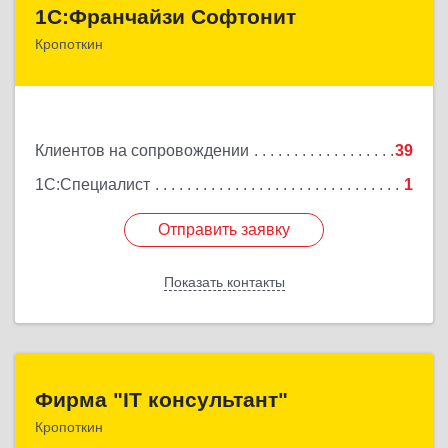
1С:Франчайзи Софтонит
1С:Франчайзи Софтонит
Кропоткин
352380, Краснодарский край, Кавказский р-н,
Кропоткин г, Коммунальный пер, дом № 8
Подробнее
Клиентов на сопровождении
39
1С:Специалист
1
Отправить заявку
Отправить заявку
Показать контакты
Назад
Фирма "IT консультант"
Фирма "IT консультант"
Кропоткин
352389, Краснодарский край, Кавказский р-н,