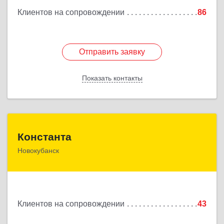
Клиентов на сопровождении
86
Отправить заявку
Отправить заявку
Показать контакты
Назад
Константа
Константа
Новокубанск
352240, Краснодарский край, Новокубанск г,
Альпийская ул, дом № 22, кв.2
Подробнее
Клиентов на сопровождении
43