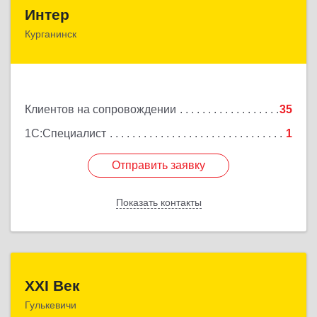
Интер
Интер
Курганинск
352430, Краснодарский край, Курганинск г,
Матросова ул, дом № 151
Подробнее
Клиентов на сопровождении
35
1С:Специалист
1
Отправить заявку
Отправить заявку
Показать контакты
Назад
XXI Век
XXI Век
Гулькевичи
352180, Краснодарский край, Отрадо-Кубанское с,