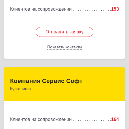
Клиентов на сопровождении
153
Подробнее
Отправить заявку
Отправить заявку
Показать контакты
Назад
Компания Сервис Софт
Компания Сервис Софт
Курганинск
352430, Краснодарский край, Курганинск г, Розы
Люксембург ул, дом № 333
Подробнее
Клиентов на сопровождении
164