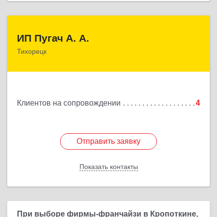
ИП Пугач А. А.
ИП Пугач А. А.
Тихорецк
352114, Краснодарский край, Тихорецкий р-н,
Еремизино-Борисовская ст, Школьная ул, дом №
97
Подробнее
Клиентов на сопровождении
4
Отправить заявку
Отправить заявку
Показать контакты
Назад
При выборе фирмы-франчайзи в Кропоткине,