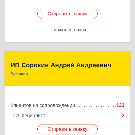
Отправить заявку
Отправить заявку
Показать контакты
Назад
ИП Сорокин Андрей Андреевич
ИП Сорокин Андрей Андреевич
Армавир
352900, Краснодарский край, Армавир г,
Ф.Энгельса ул, дом № 25, кв.309
Подробнее
Клиентов на сопровождении
133
1С:Специалист
2
Отправить заявку
Отправить заявку