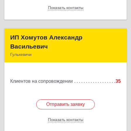
Показать контакты
Назад
ИП Хомутов Александр
ИП Хомутов Александр
Васильевич
Васильевич
Гулькевичи
352190, Краснодарский край, Гулькевичи г, 50 лет
ВЛКСМ ул, дом № 21, кв.2
Клиентов на сопровождении
35
Подробнее
Отправить заявку
Отправить заявку
Показать контакты
Назад