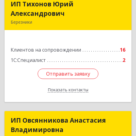
ИП Тихонов Юрий
ИП Тихонов Юрий
Александрович
Александрович
Березники
618400, Пермский край, Березники г, Карла
Маркса ул, дом № 48, оф.431
Клиентов на сопровождении
16
Подробнее
1С:Специалист
2
Отправить заявку
Отправить заявку
Показать контакты
Назад
ИП Овсянникова Анастасия
ИП Овсянникова Анастасия
Владимировна
Владимировна