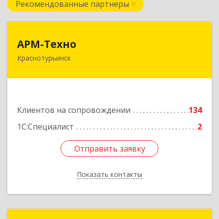
Рекомендованные партнеры
АРМ-Техно
АРМ-Техно
Краснотурьинск
624447, Свердловская обл, Краснотурьинск г,
Чкалова ул, дом № 4, оф.119
Подробнее
Клиентов на сопровождении
134
1С:Специалист
2
Отправить заявку
Отправить заявку
Показать контакты
Назад