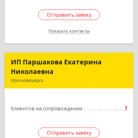
Отправить заявку
Отправить заявку
Показать контакты
Назад
ИП Паршакова Екатерина
ИП Паршакова Екатерина
Николаевна
Николаевна
Красновишерск
618590, Пермский край, Красновишерск г,
Карла Маркса ул, дом № 27, кв.8
Клиентов на сопровождении
7
Подробнее
Отправить заявку
Отправить заявку