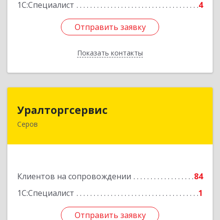
1С:Специалист
4
Отправить заявку
Отправить заявку
Показать контакты
Назад
Уралторгсервис
Уралторгсервис
Серов
624980, Свердловская обл, Серов г, Кирова ул,
дом № 2
Подробнее
Клиентов на сопровождении
84
1С:Специалист
1
Отправить заявку
Отправить заявку