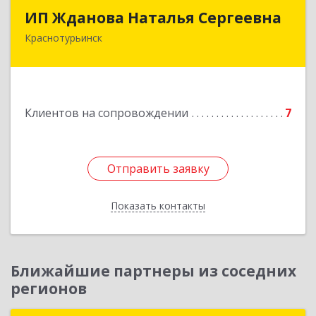
ИП Жданова Наталья Сергеевна
ИП Жданова Наталья Сергеевна
Краснотурьинск
Подробнее
Клиентов на сопровождении
7
Отправить заявку
Отправить заявку
Показать контакты
Назад
Ближайшие партнеры из соседних
регионов