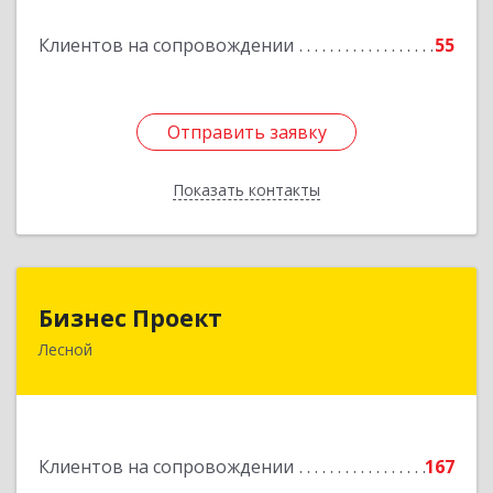
Подробнее
Клиентов на сопровождении
55
Отправить заявку
Отправить заявку
Показать контакты
Назад
Бизнес Проект
Бизнес Проект
Лесной
624200, Свердловская обл, Лесной г, Сиротина
ул, дом № 11
Подробнее
Клиентов на сопровождении
167