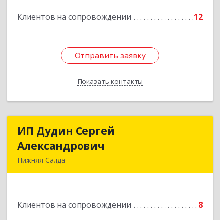
Подробнее
Клиентов на сопровождении
12
Отправить заявку
Отправить заявку
Показать контакты
Назад
ИП Дудин Сергей
ИП Дудин Сергей
Александрович
Александрович
Нижняя Салда
624740, Свердловская обл, Нижняя Салда г,
Энгельса ул, дом № 98
Клиентов на сопровождении
8
Подробнее