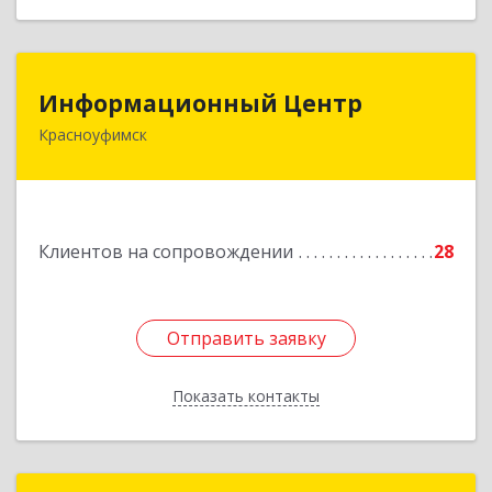
Информационный Центр
Информационный Центр
Красноуфимск
623300, Свердловская обл, Красноуфимск г,
Мизерова ул, дом № 112А
Подробнее
Клиентов на сопровождении
28
Отправить заявку
Отправить заявку
Показать контакты
Назад