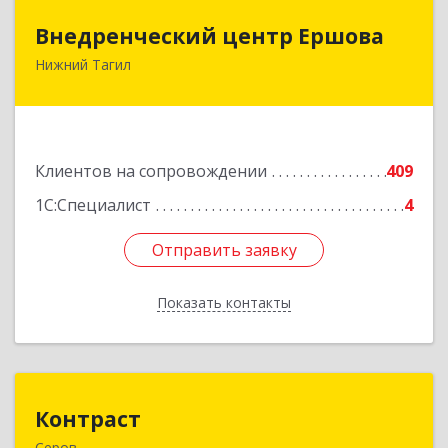
Внедренческий центр Ершова
Внедренческий центр Ершова
Нижний Тагил
622030, Свердловская обл, Нижний Тагил г,
Черноисточинское ш, дом № 58А, оф.6
Подробнее
Клиентов на сопровождении
409
1С:Специалист
4
Отправить заявку
Отправить заявку
Показать контакты
Назад
Контраст
Контраст
Серов