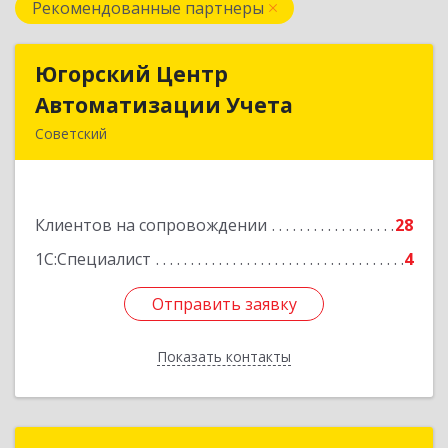
Рекомендованные партнеры
Югорский Центр
Югорский Центр
Автоматизации Учета
Автоматизации Учета
Советский
628242, Ханты-Мансийский Автономный округ
- Югра АО, Советский р-н, Советский г, Ленина
ул, дом № 18, оф.9
Клиентов на сопровождении
28
Подробнее
1С:Специалист
4
Отправить заявку
Отправить заявку
Показать контакты
Назад