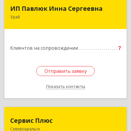
ИП Павлюк Инна Сергеевна
ИП Павлюк Инна Сергеевна
Урай
628284, Ханты-Мансийский Автономный округ
- Югра АО, Урай г, Аэропорт мкр, дом № 29
Подробнее
Клиентов на сопровождении
7
Отправить заявку
Отправить заявку
Показать контакты
Назад
Сервис Плюс
Сервис Плюс
Североуральск
624480, Свердловская обл, Североуральск г,