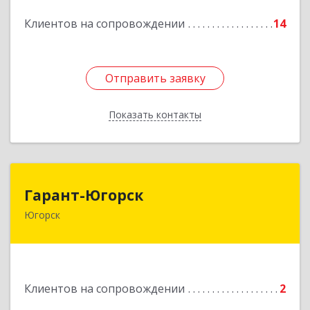
Подробнее
Клиентов на сопровождении
14
Отправить заявку
Отправить заявку
Показать контакты
Назад
Гарант-Югорск
Гарант-Югорск
Югорск
628260, Ханты-Мансийский Автономный округ
- Югра АО, Югорск г, Титова ул, дом № 63
Подробнее
Клиентов на сопровождении
2