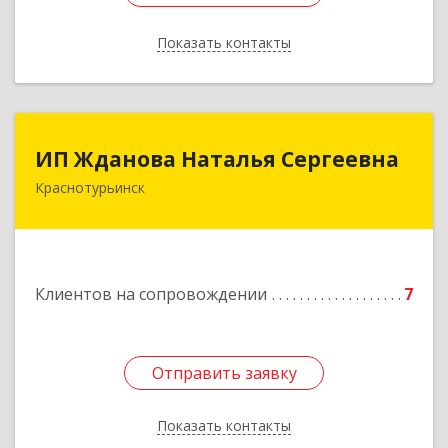
Показать контакты
Назад
ИП Жданова Наталья Сергеевна
ИП Жданова Наталья Сергеевна
Краснотурьинск
Подробнее
Клиентов на сопровождении
7
Отправить заявку
Отправить заявку
Показать контакты
Назад