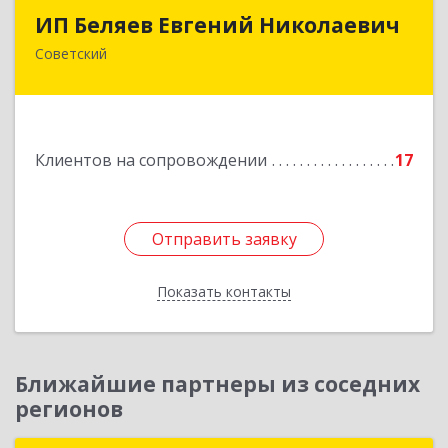
ИП Беляев Евгений Николаевич
ИП Беляев Евгений Николаевич
Советский
628240, Ханты-Мансийский Автономный округ
- Югра АО, Советский р-н, Советский г,
Калинина ул, дом № 35А
Подробнее
Клиентов на сопровождении
17
Отправить заявку
Отправить заявку
Показать контакты
Назад
Ближайшие партнеры из соседних
регионов