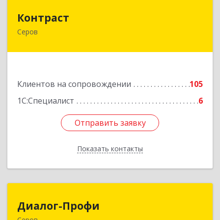
Контраст
Контраст
Серов
624993, Свердловская обл, Серов г, Ленина ул,
дом № 187
Подробнее
Клиентов на сопровождении
105
1С:Специалист
6
Отправить заявку
Отправить заявку
Показать контакты
Назад
Диалог-Профи
Диалог-Профи
Серов