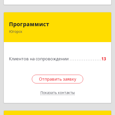
Программист
Программист
Югорск
628264, Ханты-Мансийский Автономный округ
- Югра АО, Югорск г, микрорайон Югорск-2,
дом № 1, кв.27
Подробнее
Клиентов на сопровождении
13
Отправить заявку
Отправить заявку
Показать контакты
Назад