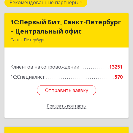
Рекомендованные партнеры
1С:Первый Бит, Санкт-Петербург
1С:Первый Бит, Санкт-Петербург
– Центральный офис
– Центральный офис
Санкт-Петербург
г.Санкт-Петербург, Невский проспект, 10
Подробнее
Клиентов на сопровождении
13251
1С:Специалист
570
Отправить заявку
Отправить заявку
Показать контакты
Назад