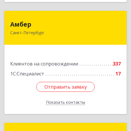
Амбер
Амбер
Санкт-Петербург
191119, Санкт-Петербург г, Правды ул, дом №
16
Подробнее
Клиентов на сопровождении
337
1С:Специалист
17
Отправить заявку
Отправить заявку
Показать контакты
Назад