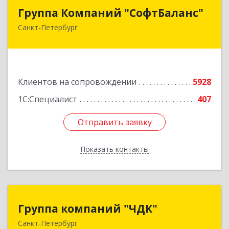
Группа Компаний "СофтБаланс"
Группа Компаний "СофтБаланс"
Санкт-Петербург
195112, Санкт-Петербург г, Заневский пр-кт,
дом № 30, корпус 2, литера А
Подробнее
Клиентов на сопровождении
5928
1С:Специалист
407
Отправить заявку
Отправить заявку
Показать контакты
Назад
Группа компаний "ЧДК"
Группа компаний "ЧДК"
Санкт-Петербург
191119, Санкт-Петербург г, вн.тер.г.