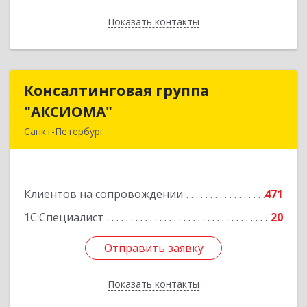
Показать контакты
Назад
Консалтинговая группа
Консалтинговая группа
"АКСИОМА"
"АКСИОМА"
Санкт-Петербург
197374, Санкт-Петербург г, Мебельная ул, дом
№ 12, корпус 1, литер А, пом.20Н, оф. 145
Клиентов на сопровождении
471
Подробнее
1С:Специалист
20
Отправить заявку
Отправить заявку
Показать контакты
Назад