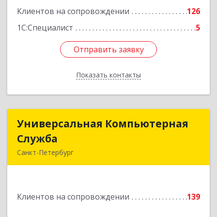
Подробнее
Клиентов на сопровождении
126
1С:Специалист
5
Отправить заявку
Отправить заявку
Показать контакты
Назад
Универсальная Компьютерная
Универсальная Компьютерная
Служба
Служба
Санкт-Петербург
192007, Санкт-Петербург г, Тамбовская ул, дом
№ 12, корпус В, кв.31
Клиентов на сопровождении
139
Подробнее