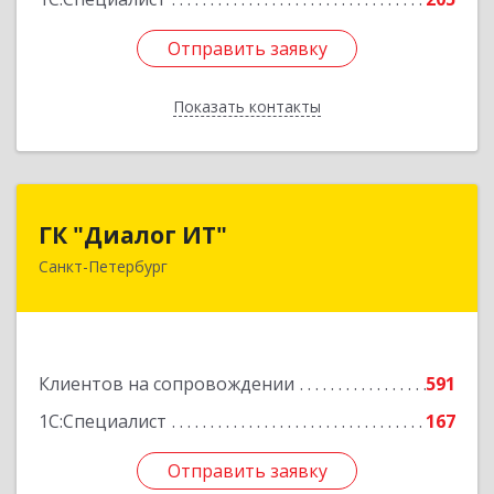
Подробнее
Отправить заявку
Отправить заявку
Показать контакты
Назад
ГК "Диалог ИТ"
ГК "Диалог ИТ"
Санкт-Петербург
194100, Санкт-Петербург г, вн.тер.г.
муниципальный округ Сампсониевское,
Большой Сампсониевский пр-кт, дом № 68,
литера Н, пом.25-Н, ком.№42
Клиентов на сопровождении
591
Подробнее
1С:Специалист
167
Отправить заявку
Отправить заявку