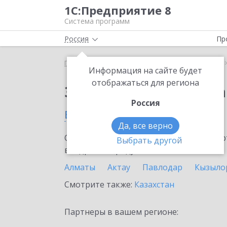
1С:Предприятие 8
Система программ
Россия
Пр
Главная
Сервисы ИТС
1С:Статус самозанятого
Информация на сайте будет
отображаться для региона
Заказать 1С:Статус с
Россия
в Рудном
Да, все верно
Ознакомьтесь с информационными карт
Выбрать другой
внедрение продукта.
Алматы
Актау
Павлодар
Кызыло
Смотрите также:
Казахстан
Партнеры в вашем регионе: