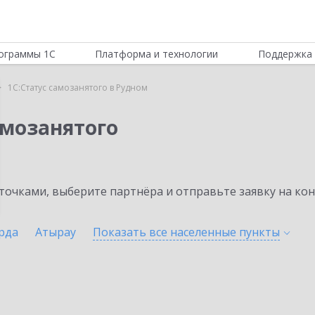
ограммы 1С
Платформа и технологии
Поддержка 
1С:Статус самозанятого в Рудном
амозанятого
очками, выберите партнёра и отправьте заявку на ко
рда
Атырау
Показать все населенные
пункты