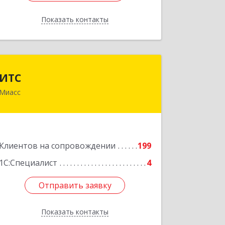
Показать контакты
Назад
ИТС
ИТС
Миасс
456300, Челябинская обл, Миасс г,
Романенко ул, дом № 50б
Подробнее
Клиентов на сопровождении
199
1С:Специалист
4
Отправить заявку
Отправить заявку
Показать контакты
Назад