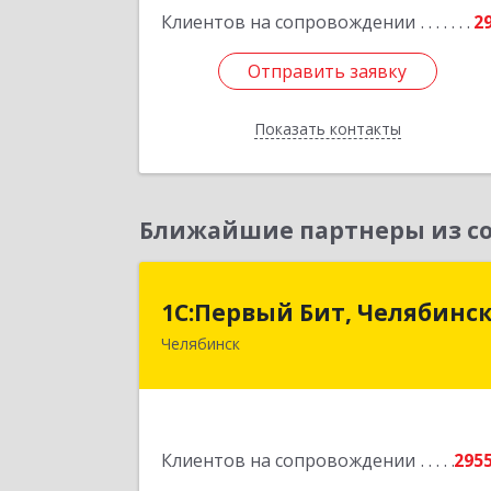
Клиентов на сопровождении
2
Отправить заявку
Отправить заявку
Показать контакты
Назад
Ближайшие партнеры из со
1С:Первый Бит, Челябинс
1С:Первый Бит, Челябинс
Челябинск
454084, Челябинская обл, Челябинск г
Каслинская ул, дом № 77, оф.10
Подробне
Клиентов на сопровождении
295