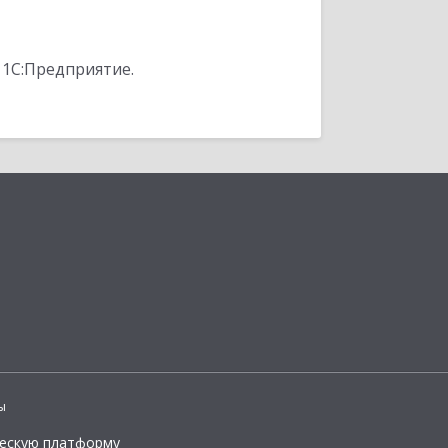
 1С:Предприятие.
ы
ческую платформу