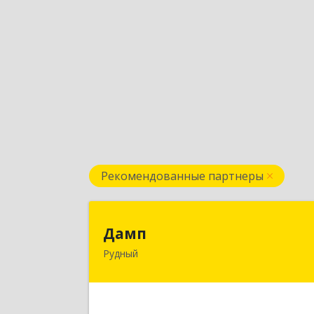
Рекомендованные партнеры
Дам
Дамп
Рудный
Казахстан, Костанайская обл., г
Рудный, р-он Автовокзала 3-3
Подробне