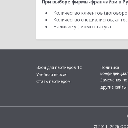
При выборе фирмы-франчайзи в Ру
Количество клиентов (договоро
Количество специалистов, атте
Наличие у фирмы статуса
Вход для партнеров 1С
Политика
конфиденциа
Учебная версия
Замечания по
Стать партнером
Другие сайты
© 2011- 2026 ОО