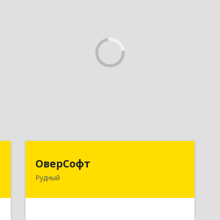
п
ОверСофт
ОверСофт
Рудный
.
КАЗАХСТАН , 111500, Костанайская
5
обл., г.Рудый, ул.Ленина, 44, кв.1
е
Подробнее