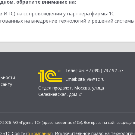
дном, обратите внимание на:
в ИТС) на сопровождении у партнера фирмы 1С.
стованных на внедрение технологий и решений системы
Телефон:
+7 (495) 737-92-57
льности
Email:
site_v8@1c.ru
 сайту
Отдел продаж:
г. Москва
,
улица
Селезнёвская, дом 21
© 2026 АО «Группа 1С» (правопреемник «1С»). Все права на сайт защищен
О «1С-Софт» (
о компании
). Исключительное право на технологи