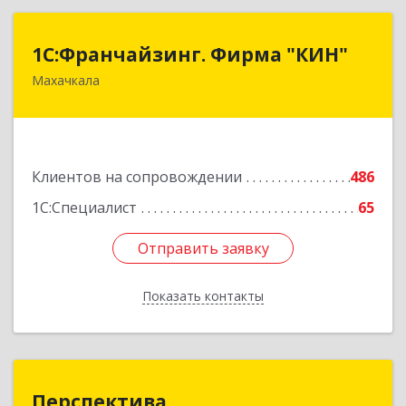
1С:Франчайзинг. Фирма "КИН"
1С:Франчайзинг. Фирма "КИН"
Махачкала
367030, Дагестан Респ, Махачкала г, И.Казака
ул, дом № 31
Подробнее
Клиентов на сопровождении
486
1С:Специалист
65
Отправить заявку
Отправить заявку
Показать контакты
Назад
Перспектива
Перспектива