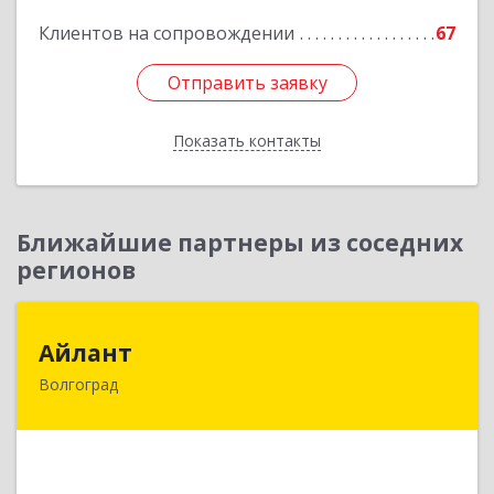
Подробнее
Клиентов на сопровождении
67
Отправить заявку
Отправить заявку
Показать контакты
Назад
Ближайшие партнеры из соседних
регионов
Айлант
Айлант
Волгоград
400001, Волгоградская обл, Волгоград г, им
Канунникова ул, дом № 11А
Подробнее