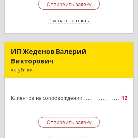
Отправить заявку
Отправить заявку
Показать контакты
Назад
ИП Жеденов Валерий
ИП Жеденов Валерий
Викторович
Викторович
Ахтубинск
416500, Астраханская обл, Ахтубинский р-н,
Ахтубинск г, Ст.Лаврентьева ул, дом № 2, кв.48
Клиентов на сопровождении
12
Подробнее
Отправить заявку
Отправить заявку