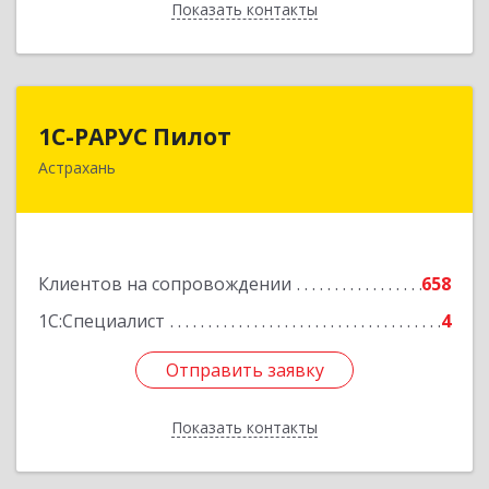
Показать контакты
Назад
1С-РАРУС Пилот
1С-РАРУС Пилот
Астрахань
414024, Астраханская обл, Астрахань г,
Бакинская ул, корпус 78, пом.28, КОМ. 31
Подробнее
Клиентов на сопровождении
658
1С:Специалист
4
Отправить заявку
Отправить заявку
Показать контакты
Назад