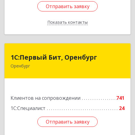
Отправить заявку
Отправить заявку
Показать контакты
Назад
1С:Первый Бит, Оренбург
1С:Первый Бит, Оренбург
Оренбург
460044, Оренбургская обл, Оренбург, Березка
ул, дом № 2/5, пом.4
Подробнее
Клиентов на сопровождении
741
1С:Специалист
24
Отправить заявку
Отправить заявку