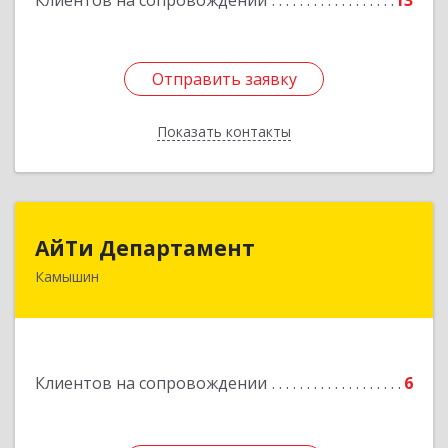
Клиентов на сопровождении
13
Подробнее
Отправить заявку
Отправить заявку
Показать контакты
Назад
АйТи Департамент
АйТи Департамент
Камышин
403882, Волгоградская обл, Камышин г,
Пролетарская ул, дом № 10/1
Подробнее
Клиентов на сопровождении
6