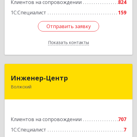
Клиентов на сопровождении
824
1С:Специалист
159
Отправить заявку
Отправить заявку
Показать контакты
Назад
Инженер-Центр
Инженер-Центр
Волжский
404120, Волгоградская обл, Волжский г, им
генерала Карбышева ул, дом № 76
Подробнее
Клиентов на сопровождении
707
1С:Специалист
7