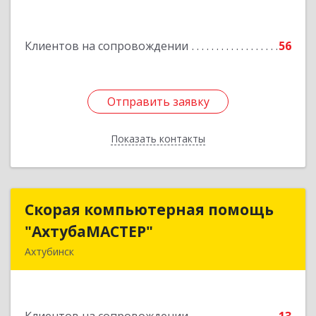
Подробнее
Клиентов на сопровождении
56
Отправить заявку
Отправить заявку
Показать контакты
Назад
Скорая компьютерная помощь
Скорая компьютерная помощь
"АхтубаМАСТЕР"
"АхтубаМАСТЕР"
Ахтубинск
416506, Астраханская обл, Ахтубинский р-н,
Ахтубинск г, Буденного ул, дом № 7, кв.30