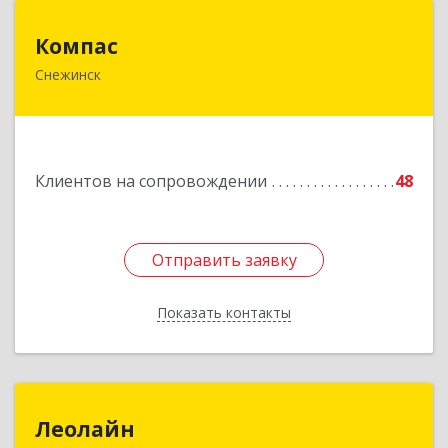
Компас
Компас
Снежинск
456776, Челябинская обл, Снежинск г,
Комсомольская ул, дом № 12, кв.71
Подробнее
Клиентов на сопровождении
48
Отправить заявку
Отправить заявку
Показать контакты
Назад
Леолайн
Леолайн