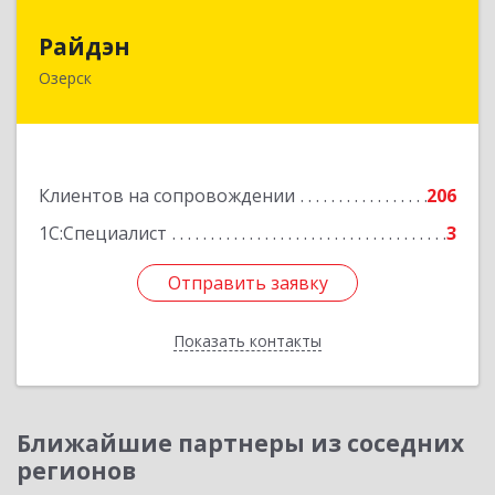
Райдэн
Райдэн
Озерск
456783, Челябинская обл, Озерск г, Ленина пр-
кт, дом № 90
Подробнее
Клиентов на сопровождении
206
1С:Специалист
3
Отправить заявку
Отправить заявку
Показать контакты
Назад
Ближайшие партнеры из соседних
регионов