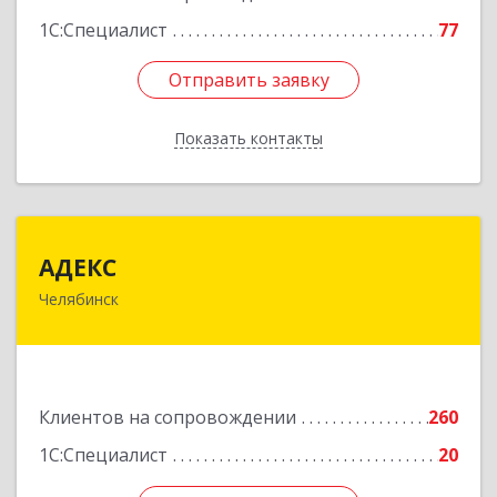
1С:Специалист
77
Отправить заявку
Отправить заявку
Показать контакты
Назад
АДЕКС
АДЕКС
Челябинск
454080, Челябинская обл, Челябинск г, Смирных
ул, дом № 15А, пом.51
Подробнее
Клиентов на сопровождении
260
1С:Специалист
20