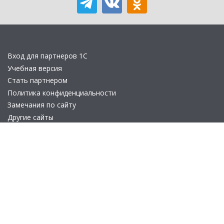
Вход для партнеров 1С
Учебная версия
Стать партнером
Политика конфиденциальности
Замечания по сайту
Другие сайты
Телефон:
+7 (495) 737-92-57
Email:
site_v8@1c.ru
Отдел продаж:
г. Москва
,
улица Селезнёвская, дом 21