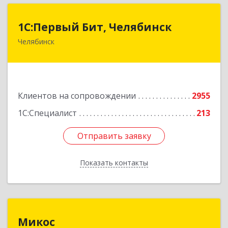
1С:Первый Бит, Челябинск
1С:Первый Бит, Челябинск
Челябинск
454084, Челябинская обл, Челябинск г,
Каслинская ул, дом № 77, оф.109
Подробнее
Клиентов на сопровождении
2955
1С:Специалист
213
Отправить заявку
Отправить заявку
Показать контакты
Назад
Микос
Микос