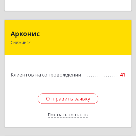
Арконис
Арконис
Снежинск
456773, Челябинская обл, Снежинск г,
Захаренкова ул, дом № 1
Подробнее
Клиентов на сопровождении
41
Отправить заявку
Отправить заявку
Показать контакты
Назад