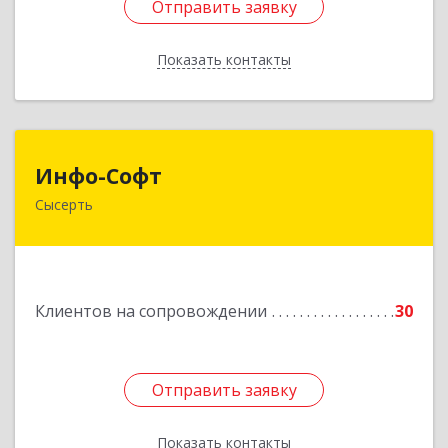
Отправить заявку
Отправить заявку
Показать контакты
Назад
Инфо-Софт
Инфо-Софт
Сысерть
624021, Свердловская обл, Сысерть г, Коммуны
ул, дом № 39, кв.13
Подробнее
Клиентов на сопровождении
30
Отправить заявку
Отправить заявку
Показать контакты
Назад