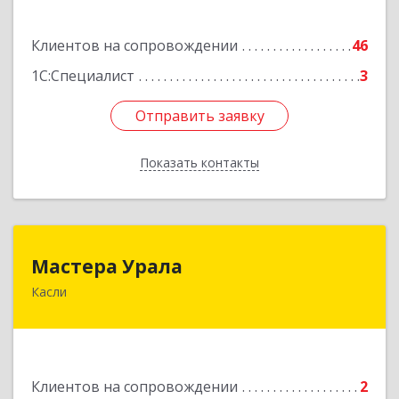
Подробнее
Клиентов на сопровождении
46
1С:Специалист
3
Отправить заявку
Отправить заявку
Показать контакты
Назад
Мастера Урала
Мастера Урала
Касли
456830, Челябинская обл., г. Касли, ул. Карла
Либкнехта, д. 112а
Подробнее
Клиентов на сопровождении
2