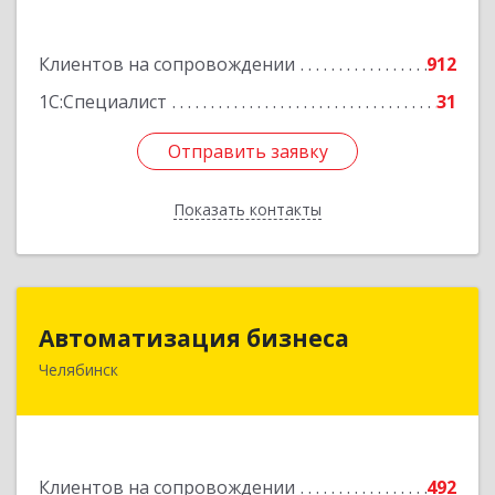
Подробнее
Клиентов на сопровождении
912
1С:Специалист
31
Отправить заявку
Отправить заявку
Показать контакты
Назад
Автоматизация бизнеса
Автоматизация бизнеса
Челябинск
454018, Челябинская обл, Челябинский г.о.,
Челябинск г, вн.р-н Калининский, Братьев
Кашириных ул, дом № 54А, пом.6
Подробнее
Клиентов на сопровождении
492