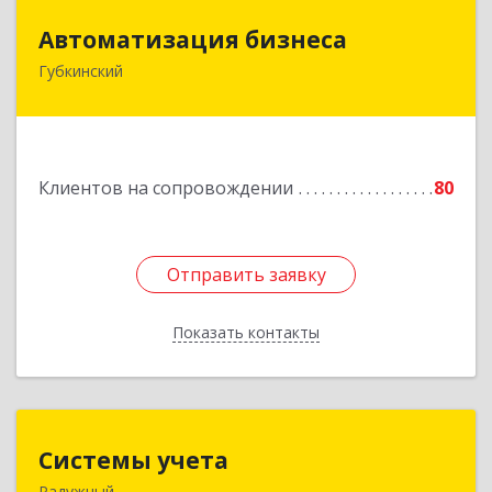
Автоматизация бизнеса
Автоматизация бизнеса
Губкинский
629830, Ямало-Ненецкий АО, Губкинский г,
мкр.6, дом № 5
Подробнее
Клиентов на сопровождении
80
Отправить заявку
Отправить заявку
Показать контакты
Назад
Системы учета
Системы учета
Радужный