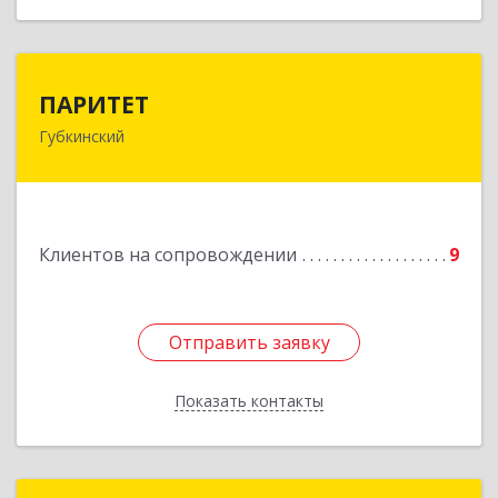
ПАРИТЕТ
ПАРИТЕТ
Губкинский
629830, Ямало-Ненецкий АО, Губкинский г, 9-й
мкр, дом № 35, оф.1
Подробнее
Клиентов на сопровождении
9
Отправить заявку
Отправить заявку
Показать контакты
Назад