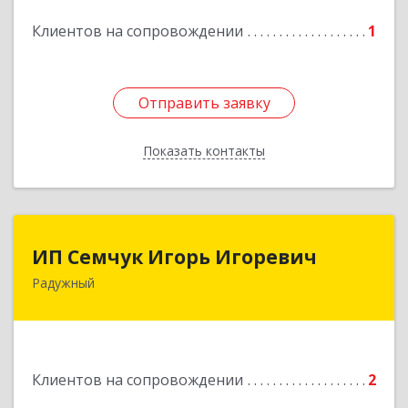
Подробнее
Клиентов на сопровождении
1
Отправить заявку
Отправить заявку
Показать контакты
Назад
ИП Семчук Игорь Игоревич
ИП Семчук Игорь Игоревич
Радужный
628464, ХМАО-Югра, г. Радужный, 1 мкн.,
строение 43
Подробнее
Клиентов на сопровождении
2