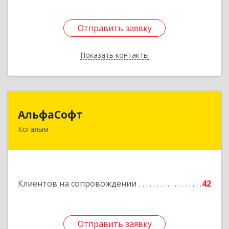
Отправить заявку
Отправить заявку
Показать контакты
Назад
АльфаСофт
АльфаСофт
Когалым
628484, Ханты-Мансийский Автономный округ
- Югра АО, Когалым г, Мира ул, дом № 23, кв.8
Подробнее
Клиентов на сопровождении
42
Отправить заявку
Отправить заявку