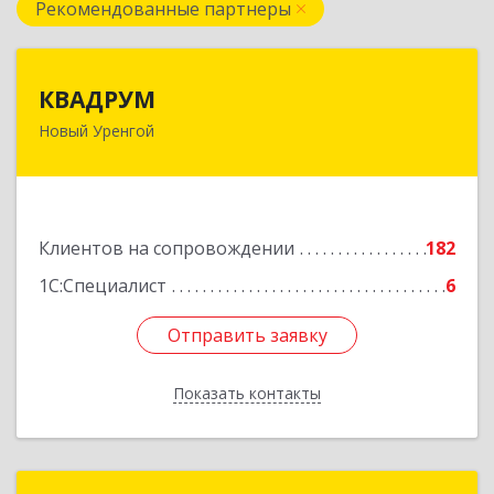
Рекомендованные партнеры
КВАДРУМ
КВАДРУМ
Новый Уренгой
629309, Ямало-Ненецкий АО, Новый Уренгой г,
Северное Кольцо ул, дом № 14
Подробнее
Клиентов на сопровождении
182
1С:Специалист
6
Отправить заявку
Отправить заявку
Показать контакты
Назад