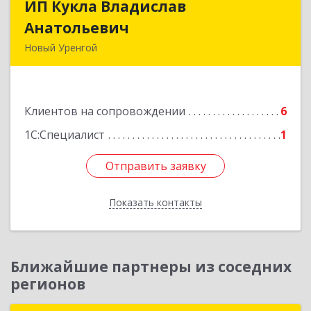
ИП Кукла Владислав
ИП Кукла Владислав
Анатольевич
Анатольевич
Новый Уренгой
629306, Ямало-Ненецкий АО, Новый Уренгой г,
Интернациональная ул, дом № 2, кв.57
Клиентов на сопровождении
6
Подробнее
1С:Специалист
1
Отправить заявку
Отправить заявку
Показать контакты
Назад
Ближайшие партнеры из соседних
регионов