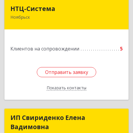
НТЦ-Система
НТЦ-Система
Ноябрьск
629804, Ямало-Ненецкий АО, Ноябрьск г, 60 лет
СССР ул, дом № 39
Подробнее
Клиентов на сопровождении
5
Отправить заявку
Отправить заявку
Показать контакты
Назад
ИП Свириденко Елена
ИП Свириденко Елена
Вадимовна
Вадимовна