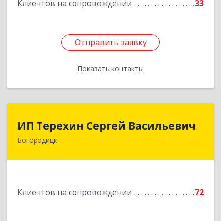
Клиентов на сопровождении
33
Подробнее
Отправить заявку
Отправить заявку
Показать контакты
Назад
ИП Терехин Сергей Васильевич
ИП Терехин Сергей Васильевич
Богородицк
301831, Тульская обл, Богородицкий р-н,
Богородицк г, Полевая ул, дом № 32, кв.92
Подробнее
Клиентов на сопровождении
72