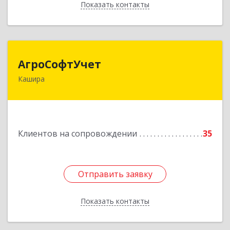
Показать контакты
Назад
АгроСофтУчет
АгроСофтУчет
Кашира
142932, Московская обл, г.о.Кашира, Каменка д,
Парковая ул, дом № 37
Подробнее
Клиентов на сопровождении
35
Отправить заявку
Отправить заявку
Показать контакты
Назад