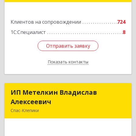
Подробнее
Клиентов на сопровождении
724
1С:Специалист
8
Отправить заявку
Отправить заявку
Показать контакты
Назад
ИП Метелкин Владислав
ИП Метелкин Владислав
Алексеевич
Алексеевич
Спас-Клепики
391030, Рязанская обл, Спас-Клепики г, 1 Мая ул,
дом № 10