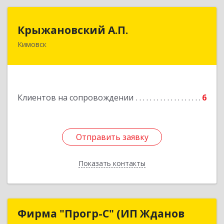
Крыжановский А.П.
Крыжановский А.П.
Кимовск
301720, Тульская область, г.Кимовск ,
ул.Белинского, д.16, кв.1
Подробнее
Клиентов на сопровождении
6
Отправить заявку
Отправить заявку
Показать контакты
Назад
Фирма "Прогр-С" (ИП Жданов
Фирма "Прогр-С" (ИП Жданов