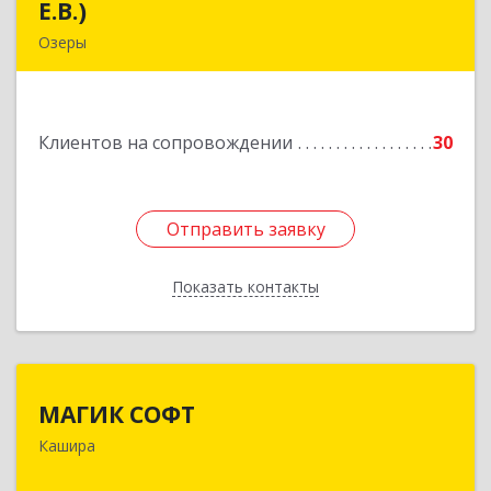
Е.В.)
Е.В.)
Озеры
140563, Московская обл, Озерский р-н, Озеры г,
им Маршала Катукова мкр, дом № 16, кв.27
Клиентов на сопровождении
30
Подробнее
Отправить заявку
Отправить заявку
Показать контакты
Назад
МАГИК СОФТ
МАГИК СОФТ
Кашира
Подробнее