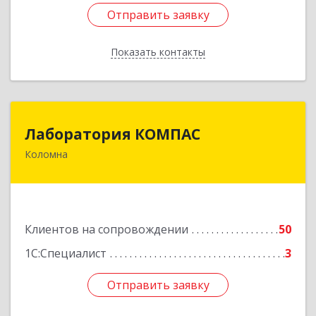
Отправить заявку
Отправить заявку
Показать контакты
Назад
Лаборатория КОМПАС
Лаборатория КОМПАС
Коломна
140415, Московская обл, Коломна г, Л.Толстого
ул, дом № 2
Подробнее
Клиентов на сопровождении
50
1С:Специалист
3
Отправить заявку
Отправить заявку