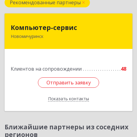
Рекомендованные партнеры
Компьютер-сервис
Компьютер-сервис
Новомичуринск
391160, Рязанская обл, Пронский р-н,
Новомичуринск г, Смирягина пр-кт, дом № 27-
46
Подробнее
Клиентов на сопровождении
48
Отправить заявку
Отправить заявку
Показать контакты
Назад
Ближайшие партнеры из соседних
регионов