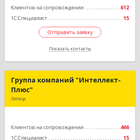
Клиентов на сопровождении
612
1С:Специалист
15
Отправить заявку
Отправить заявку
Показать контакты
Назад
Группа компаний "Интеллект-
Группа компаний "Интеллект-
Плюс"
Плюс"
Липецк
398024, Липецкая обл, Липецк г, Победы пл,
дом № 8, 306
Клиентов на сопровождении
466
Подробнее
1С:Специалист
15