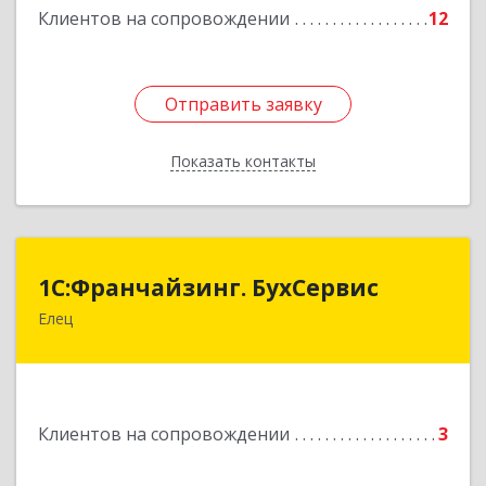
Клиентов на сопровождении
12
Отправить заявку
Отправить заявку
Показать контакты
Назад
1С:Франчайзинг. БухСервис
1С:Франчайзинг. БухСервис
Елец
399780, Липецкая обл, Елецкий р-н, Елец г,
Новоселов ул, дом № 12
Подробнее
Клиентов на сопровождении
3