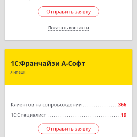
Отправить заявку
Отправить заявку
Показать контакты
Назад
1С:Франчайзи А-Софт
1С:Франчайзи А-Софт
Липецк
398059, Липецкая обл, Липецк г, Фрунзе ул,
дом № 27
Подробнее
Клиентов на сопровождении
366
1С:Специалист
19
Отправить заявку
Отправить заявку