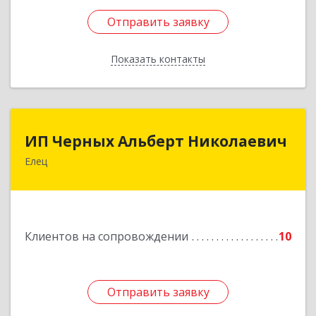
Отправить заявку
Отправить заявку
Показать контакты
Назад
ИП Черных Альберт Николаевич
ИП Черных Альберт Николаевич
Елец
399771, Липецкая обл, Елец г, Н.Гусевой ул, 56А
Подробнее
Клиентов на сопровождении
10
Отправить заявку
Отправить заявку