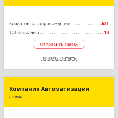
ул, дом № 191
Подробнее
Клиентов на сопровождении
621
1С:Специалист
14
Отправить заявку
Отправить заявку
Показать контакты
Назад
Компания Автоматизация
Компания Автоматизация
Липецк
398001, Липецкая обл, Липецк г, Победы пл,
дом № 8
Подробнее