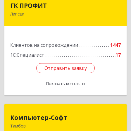
ГК ПРОФИТ
ГК ПРОФИТ
Липецк
398001, Липецкая обл, Липецк г, Советская ул,
дом № 66Б, пом.8
Подробнее
Клиентов на сопровождении
1447
1С:Специалист
17
Отправить заявку
Отправить заявку
Показать контакты
Назад
Компьютер-Софт
Компьютер-Софт
Тамбов
392000, Тамбовская обл, Тамбов г, Советская