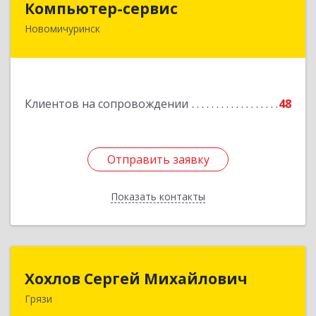
Компьютер-сервис
Новомичуринск
391160, Рязанская обл, Пронский р-н,
Новомичуринск г, Смирягина пр-кт, дом № 27-
46
Подробнее
Клиентов на сопровождении
48
Отправить заявку
Отправить заявку
Показать контакты
Назад
Хохлов Сергей Михайлович
Хохлов Сергей Михайлович
Грязи
399059, Россия, Липецкая обл., г.Грязи,