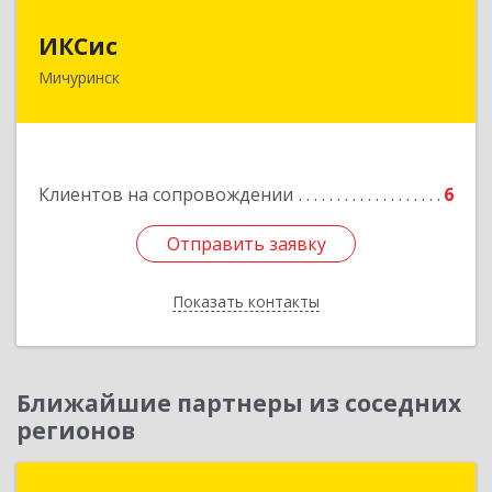
ИКСис
ИКСис
Мичуринск
393761, Тамбовская обл, Мичуринск г,
Набережная ул, дом № 275
Подробнее
Клиентов на сопровождении
6
Отправить заявку
Отправить заявку
Показать контакты
Назад
Ближайшие партнеры из соседних
регионов