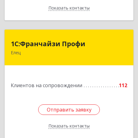
Показать контакты
Назад
1С:Франчайзи Профи
1С:Франчайзи Профи
Елец
399784, Липецкая обл, Елец г, Гагарина ул,
Здание № 3а
Подробнее
Клиентов на сопровождении
112
Отправить заявку
Отправить заявку
Показать контакты
Назад