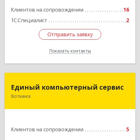
Клиентов на сопровождении
16
Подробнее
1С:Специалист
2
Отправить заявку
Отправить заявку
Показать контакты
Назад
Единый компьютерный сервис
Единый компьютерный сервис
Воткинск
Подробнее
Клиентов на сопровождении
5