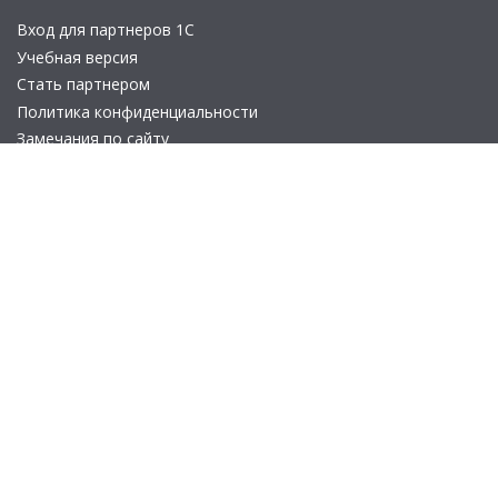
Вход для партнеров 1С
Учебная версия
Стать партнером
Политика конфиденциальности
Замечания по сайту
Другие сайты
Телефон:
+7 (495) 737-92-57
Email:
site_v8@1c.ru
Отдел продаж:
г. Москва
,
улица Селезнёвская, дом 21
© 2026 АО «Группа 1С» (правопреемник «1С»). Все права на сайт
защищены
© 2011- 2026 ООО «1С-Софт» (
о компании
).
Исключительное право на технологическую платформу