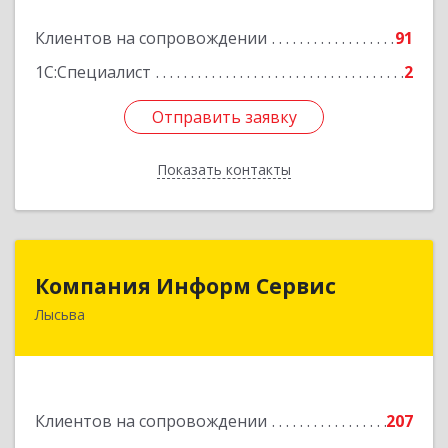
Подробнее
Клиентов на сопровождении
91
1С:Специалист
2
Отправить заявку
Отправить заявку
Показать контакты
Назад
Компания Информ Сервис
Компания Информ Сервис
Лысьва
618909, Пермский край, Лысьва г, Металлистов
ул, дом № 3, оф.535
Подробнее
Клиентов на сопровождении
207