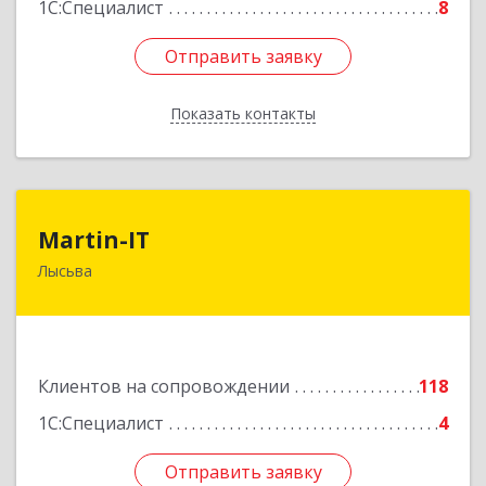
1С:Специалист
8
Отправить заявку
Отправить заявку
Показать контакты
Назад
Martin-IT
Martin-IT
Лысьва
618900, Пермский край, Лысьва г, Смышляева
ул, дом № 36, этаж 3, оф.7
Подробнее
Клиентов на сопровождении
118
1С:Специалист
4
Отправить заявку
Отправить заявку