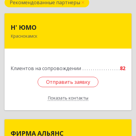
Рекомендованные партнеры
Н' ЮМО
Н' ЮМО
Краснокамск
617060, Пермский край, Краснокамский р-н,
Краснокамск г, Большевистская ул, дом № 38,
оф.3
Подробнее
Клиентов на сопровождении
82
Отправить заявку
Отправить заявку
Показать контакты
Назад
ФИРМА АЛЬЯНС
ФИРМА АЛЬЯНС