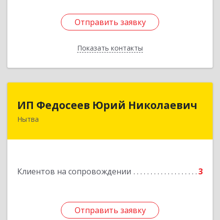
Отправить заявку
Отправить заявку
Показать контакты
Назад
ИП Федосеев Юрий Николаевич
ИП Федосеев Юрий Николаевич
Нытва
617000, Пермский край, Нытвенский р-н,
Нытва г, Ленина пр-кт, дом № 36 8
Подробнее
Клиентов на сопровождении
3
Отправить заявку
Отправить заявку