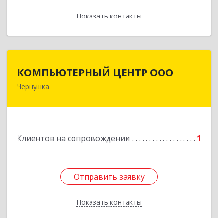
Показать контакты
Назад
КОМПЬЮТЕРНЫЙ ЦЕНТР ООО
КОМПЬЮТЕРНЫЙ ЦЕНТР ООО
Чернушка
617830, Пермский край г. Чернушка, ул.
Коммунистическая, д. 9
Подробнее
Клиентов на сопровождении
1
Отправить заявку
Отправить заявку
Показать контакты
Назад