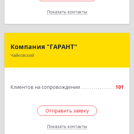
Показать контакты
Назад
Компания "ГАРАНТ"
Компания "ГАРАНТ"
Чайковский
617760, Пермский край, Чайковский г, Карла
Маркса ул, дом № 31, оф.3
Подробнее
Клиентов на сопровождении
101
Отправить заявку
Отправить заявку
Показать контакты
Назад