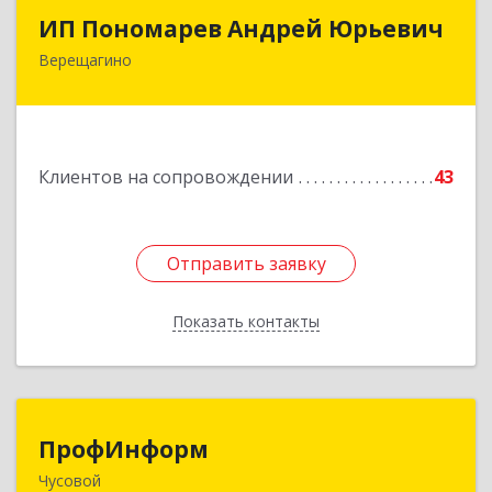
ИП Пономарев Андрей Юрьевич
ИП Пономарев Андрей Юрьевич
Верещагино
617120, Пермский край, Верещагинский р-н,
Верещагино г, Октябрьская ул, дом № 68, оф.1
Подробнее
Клиентов на сопровождении
43
Отправить заявку
Отправить заявку
Показать контакты
Назад
ПрофИнформ
ПрофИнформ
Чусовой
618204, Пермский край, г.о. Чусовской, Чусовой