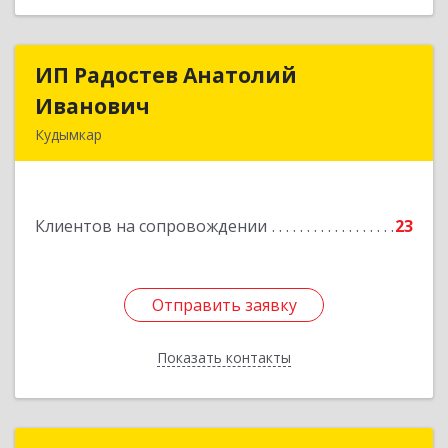
ИП Радостев Анатолий
ИП Радостев Анатолий
Иванович
Иванович
Кудымкар
619000, Пермский край, Кудымкар г, Герцена
ул, дом № 52
Клиентов на сопровождении
23
Подробнее
Отправить заявку
Отправить заявку
Показать контакты
Назад