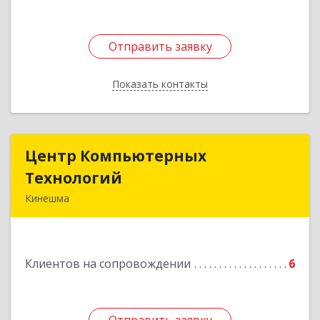
Отправить заявку
Отправить заявку
Показать контакты
Назад
Центр Компьютерных
Центр Компьютерных
Технологий
Технологий
Кинешма
155800, Ивановская обл, Кинешма г, Вичугская
ул, дом № 106
Клиентов на сопровождении
6
Подробнее