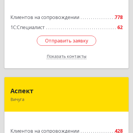
Подробнее
Клиентов на сопровождении
778
1С:Специалист
62
Отправить заявку
Отправить заявку
Показать контакты
Назад
Аспект
Аспект
Вичуга
155331, Ивановская обл, Вичугский р-н, Вичуга
г, 50 лет Октября ул, дом № 6, этаж 2, пом.9
Подробнее
Клиентов на сопровождении
428