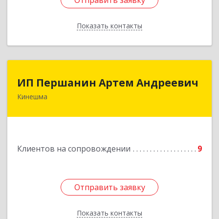
Отправить заявку
Отправить заявку
Показать контакты
Назад
ИП Першанин Артем Андреевич
ИП Першанин Артем Андреевич
Кинешма
Подробнее
Клиентов на сопровождении
9
Отправить заявку
Отправить заявку
Показать контакты
Назад