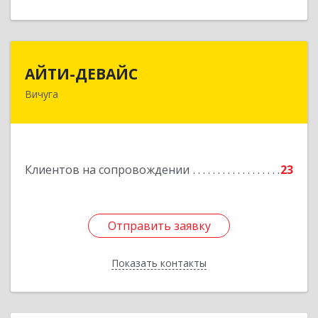
АЙТИ-ДЕВАЙС
АЙТИ-ДЕВАЙС
Вичуга
155334, Ивановская обл, г.о. Вичуга, Вичуга г,
Бисирихинская ул, Здание № 81
Подробнее
Клиентов на сопровождении
23
Отправить заявку
Отправить заявку
Показать контакты
Назад