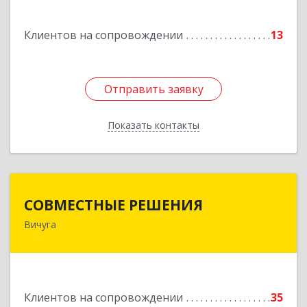
Клиентов на сопровождении
13
Отправить заявку
Отправить заявку
Показать контакты
Назад
СОВМЕСТНЫЕ РЕШЕНИЯ
СОВМЕСТНЫЕ РЕШЕНИЯ
Вичуга
155331, Ивановская обл, Вичугский р-н, Вичуга
г, Большая Пролетарская ул, дом № 16
Подробнее
Клиентов на сопровождении
35