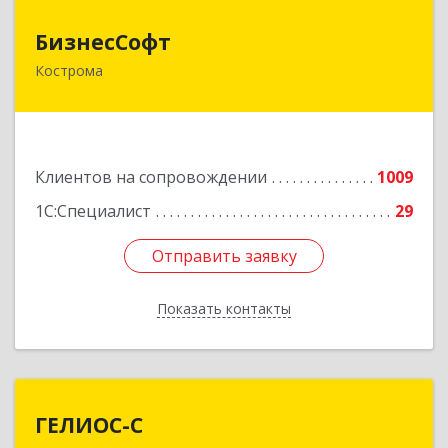
БизнесСофт
БизнесСофт
Кострома
156016, Костромская обл, Кострома г,
Профсоюзная ул, дом № 14а, пом.1, каб. 3
Подробнее
Клиентов на сопровождении
1009
1С:Специалист
29
Отправить заявку
Отправить заявку
Показать контакты
Назад
ГЕЛИОС-С
ГЕЛИОС-С