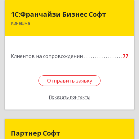
1С:Франчайзи Бизнес Софт
1С:Франчайзи Бизнес Софт
Кинешма
155800, Ивановская обл, Кинешма г, Жуковская
ул, дом № 10
Подробнее
Клиентов на сопровождении
77
Отправить заявку
Отправить заявку
Показать контакты
Назад
Партнер Софт
Партнер Софт