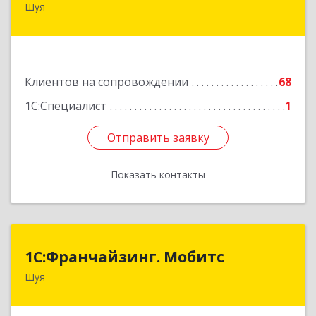
Шуя
155900, Ивановская обл, Шуйский р-н, Шуя г,
Васильевская ул, дом № 6, оф.2
Подробнее
Клиентов на сопровождении
68
1С:Специалист
1
Отправить заявку
Отправить заявку
Показать контакты
Назад
1С:Франчайзинг. Мобитс
1С:Франчайзинг. Мобитс
Шуя
Подробнее