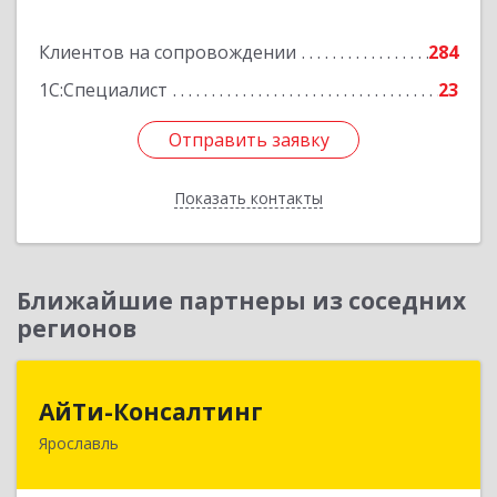
Подробнее
Клиентов на сопровождении
284
1С:Специалист
23
Отправить заявку
Отправить заявку
Показать контакты
Назад
Ближайшие партнеры из соседних
регионов
АйТи-Консалтинг
АйТи-Консалтинг
Ярославль
150007, Ярославская обл, Ярославль г, Урочская
ул, дом № 19, пом.28