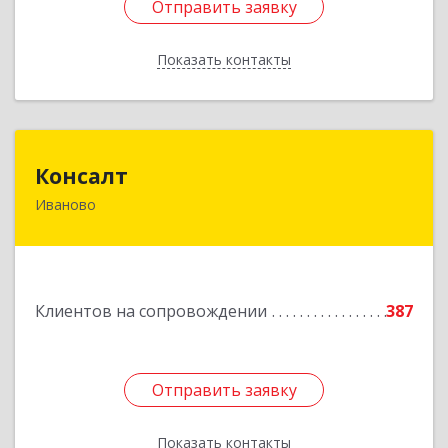
Отправить заявку
Отправить заявку
Показать контакты
Назад
Консалт
Консалт
Иваново
153000, Ивановская обл, Иваново г, Жарова ул,
дом № 3, оф.7001
Подробнее
Клиентов на сопровождении
387
Отправить заявку
Отправить заявку
Показать контакты
Назад