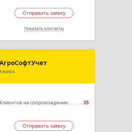
Отправить заявку
Отправить заявку
Показать контакты
Назад
АгроСофтУчет
АгроСофтУчет
Кашира
142932, Московская обл, г.о.Кашира,
Каменка д, Парковая ул, дом № 37
Подробнее
Клиентов на сопровождении
35
Отправить заявку
Отправить заявку