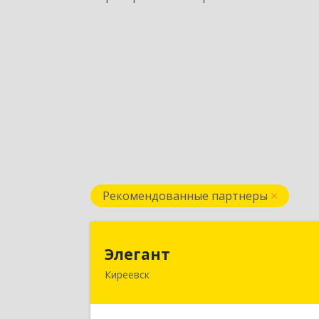
Рекомендованные партнеры
Элеган
Элегант
Киреевск
301262, Тульская обл, Киреевск г
Чехова ул, дом № 