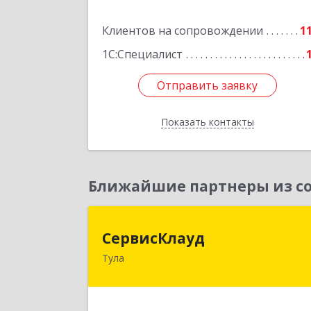
Подробне
Клиентов на сопровождении
1
1С:Специалист
Отправить заявку
Отправить заявку
Показать контакты
Назад
Ближайшие партнеры из со
СервисКлау
СервисКлауд
Тула
300028, Тульская обл, Тула г, Болдин
ул, дом № 98, оф.54