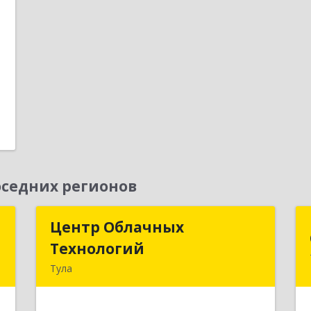
е
1
1
седних регионов
д
Центр Облачных
Центр Облачных
Технологий
Технологий
а
Тула
5
300000, Тульская обл, г.о. город Тула,
Тула г, Жуковского ул, дом № 58,