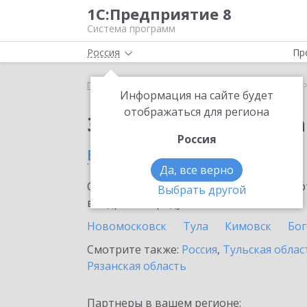
1С:Предприятие 8
Система программ
Россия
Пр
Главная
Сервисы ИТС
1С:Статус самозанятого
Информация на сайте будет
отображаться для региона
Заказать 1С:Статус с
Россия
в Киреевске
Да, все верно
Ознакомьтесь с информационными карт
Выбрать другой
внедрение продукта.
Новомосковск
Тула
Кимовск
Бо
Смотрите также:
Россия
,
Тульская облас
Рязанская область
Партнеры в вашем регионе: