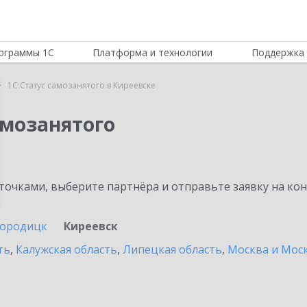
ограммы 1С
Платформа и технологии
Поддержка 
1С:Статус самозанятого в Киреевске
амозанятого
очками, выберите партнёра и отправьте заявку на ко
городицк
Киреевск
ть
,
Калужская область
,
Липецкая область
,
Москва и Моск