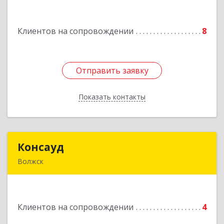
Подробнее
Клиентов на сопровождении
8
Отправить заявку
Отправить заявку
Показать контакты
Назад
Консауд
Консауд
Волжск
425005, Марий Эл респ, Волжск г, Пролетарская
ул, дом 4А, офис 21
Клиентов на сопровождении
4
Подробнее