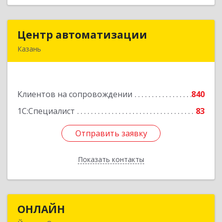
Центр автоматизации
Центр автоматизации
Казань
420133, Татарстан Респ, Казань г, Ямашева пр-
кт, дом № 92
Клиентов на сопровождении
840
Подробнее
1С:Специалист
83
Отправить заявку
Отправить заявку
Показать контакты
Назад
ОНЛАЙН
ОНЛАЙН