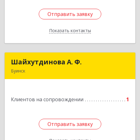
Отправить заявку
Отправить заявку
Показать контакты
Назад
Шайхутдинова А. Ф.
Шайхутдинова А. Ф.
Буинск
РТ, г.Буинск, ул.Р.Люксембург, д.144Б
Подробнее
Клиентов на сопровождении
1
Отправить заявку
Отправить заявку