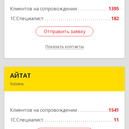
Клиентов на сопровождении
1395
Подробнее
1С:Специалист
182
Отправить заявку
Отправить заявку
Показать контакты
Назад
АЙТАТ
АЙТАТ
Казань
420097, Татарстан Респ, г.о. город Казань,
Казань г, Лейтенанта Шмидта ул, дом № 35А,
пом.203
Клиентов на сопровождении
1541
Подробнее
1С:Специалист
11