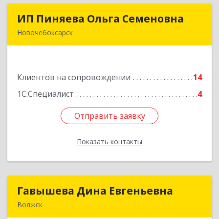
ИП Пиняева Ольга Семеновна
ИП Пиняева Ольга Семеновна
Новочебоксарск
429965, Чувашская Республика - Чувашия,
Новочебоксарск г, Пионерская ул, дом № 2,
корпус 2, кв.141
Клиентов на сопровождении
14
Подробнее
1С:Специалист
4
Отправить заявку
Отправить заявку
Показать контакты
Назад
Гавышева Дина Евгеньевна
Гавышева Дина Евгеньевна
Волжск