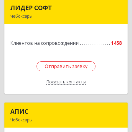
ЛИДЕР СОФТ
ЛИДЕР СОФТ
Чебоксары
428018, Чувашская Республика - Чувашия,
Чебоксары г, Московский пр-кт, дом № 17,
строение 1
Клиентов на сопровождении
1458
Подробнее
Отправить заявку
Отправить заявку
Показать контакты
Назад
АПИС
АПИС
Чебоксары
428001, Чувашская Республика - Чувашия,