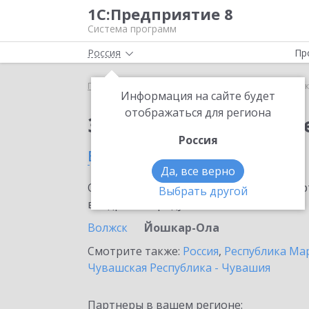
1С:Предприятие 8
Система программ
Россия
Пр
Главная
Сервисы ИТС
1С:Сканер чеков
1С:С
Информация на сайте будет
отображаться для региона
Заказать 1С:Сканер ч
Россия
в Йошкар-Оле
Да, все верно
Ознакомьтесь с информационными карт
Выбрать другой
внедрение продукта.
Волжск
Йошкар-Ола
Смотрите также:
Россия
,
Республика Ма
Чувашская Республика - Чувашия
Партнеры в вашем регионе: