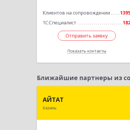
Подробне
Клиентов на сопровождении
139
1С:Специалист
18
Отправить заявку
Отправить заявку
Показать контакты
Назад
Ближайшие партнеры из со
АЙТА
АЙТАТ
Казань
420097, Татарстан Респ, г.о. горо
Казань, Казань г, Лейтенант
Шмидта ул, дом № 35А, пом.20