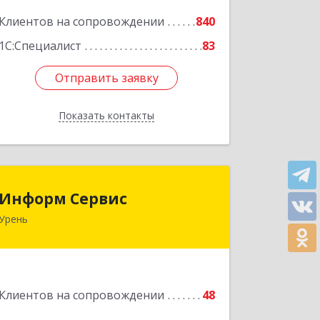
Подробнее
Клиентов на сопровождении
840
1С:Специалист
83
Отправить заявку
Отправить заявку
Показать контакты
Назад
Информ Сервис
Информ Сервис
Урень
606800, Нижегородская обл, Уренский
р-н, Урень г, Ленина ул, дом № 95 А
Подробнее
Клиентов на сопровождении
48