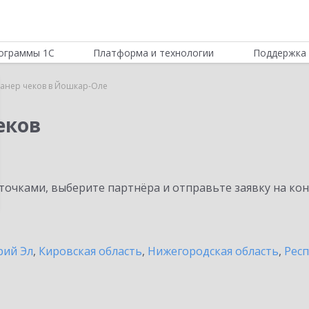
ограммы 1С
Платформа и технологии
Поддержка 
канер чеков в Йошкар-Оле
еков
очками, выберите партнёра и отправьте заявку на ко
рий Эл
,
Кировская область
,
Нижегородская область
,
Респ