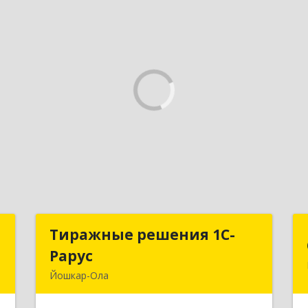
а
Тиражные решения 1С-
Тиражные решения 1С-
Рарус
Рарус
,
Йошкар-Ола
8
424003, Марий Эл Респ, Йошкар-Ола г,
Суворова ул, дом № 13Б