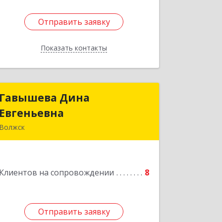
Отправить заявку
Отправить заявку
Показать контакты
Назад
Гавышева Дина
Гавышева Дина
Евгеньевна
Евгеньевна
Волжск
Подробнее
Клиентов на сопровождении
8
Отправить заявку
Отправить заявку