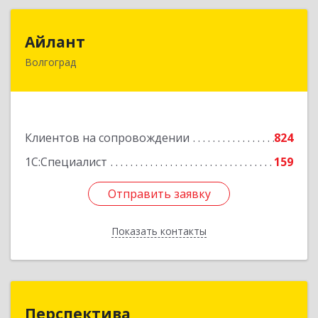
Айлант
Айлант
Волгоград
400001, Волгоградская обл, Волгоград г, им
Канунникова ул, дом № 11А
Подробнее
Клиентов на сопровождении
824
1С:Специалист
159
Отправить заявку
Отправить заявку
Показать контакты
Назад
Перспектива
Перспектива