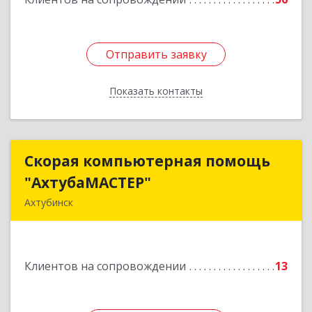
Отправить заявку
Отправить заявку
Показать контакты
Назад
Скорая компьютерная помощь
Скорая компьютерная помощь
"АхтубаМАСТЕР"
"АхтубаМАСТЕР"
Ахтубинск
416506, Астраханская обл, Ахтубинский р-н,
Ахтубинск г, Буденного ул, дом № 7, кв.30
Клиентов на сопровождении
13
Подробнее