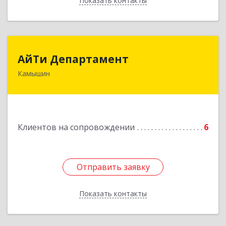
Показать контакты
Назад
АйТи Департамент
АйТи Департамент
Камышин
403882, Волгоградская обл, Камышин г,
Пролетарская ул, дом № 10/1
Подробнее
Клиентов на сопровождении
6
Отправить заявку
Отправить заявку
Показать контакты
Назад