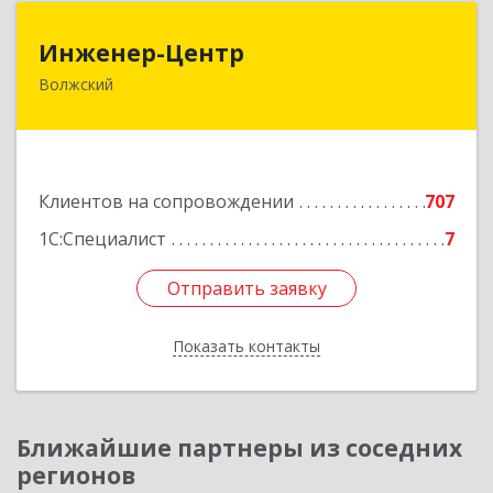
Инженер-Центр
Инженер-Центр
Волжский
404120, Волгоградская обл, Волжский г, им
генерала Карбышева ул, дом № 76
Подробнее
Клиентов на сопровождении
707
1С:Специалист
7
Отправить заявку
Отправить заявку
Показать контакты
Назад
Ближайшие партнеры из соседних
регионов