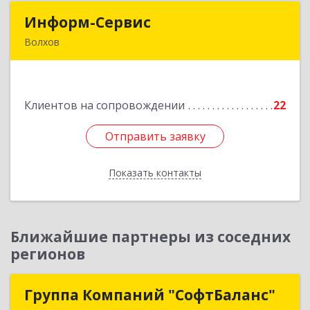
Информ-Сервис
Информ-Сервис
Волхов
187400, Ленинградская обл, Волхов г,
Волховский пр-кт, дом № 7
Клиентов на сопровождении
22
Подробнее
Отправить заявку
Отправить заявку
Показать контакты
Назад
Ближайшие партнеры из соседних
регионов
Группа Компаний "СофтБаланс"
Группа Компаний "СофтБаланс"