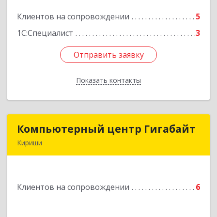
Клиентов на сопровождении
5
Подробнее
1С:Специалист
3
Отправить заявку
Отправить заявку
Показать контакты
Назад
Компьютерный центр Гигабайт
Компьютерный центр Гигабайт
Кириши
187110, Ленинградская обл, Кириши г,
Нефтехимиков ул, дом № 31
Клиентов на сопровождении
6
Подробнее