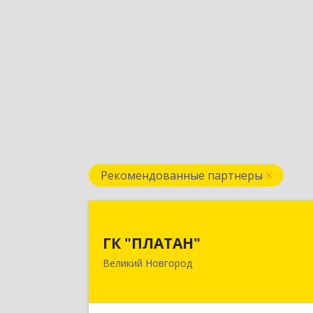
Рекомендованные партнеры
ГК "ПЛАТАН
ГК "ПЛАТАН"
173003, Новгородская обл, Велики
Великий Новгород
Новгород г, Большая Санкт
Петербургская ул, дом № 80, оф.1