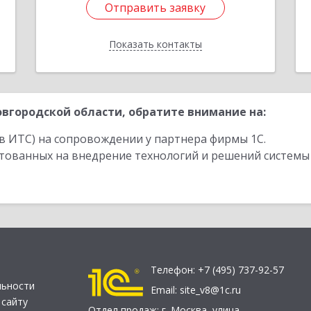
Отправить заявку
Отправить заявку
Показать контакты
Назад
вгородской области, обратите внимание на:
в ИТС) на сопровождении у партнера фирмы 1С.
стованных на внедрение технологий и решений системы
Телефон:
+7 (495) 737-92-57
льности
Email:
site_v8@1c.ru
 сайту
Отдел продаж:
г. Москва
,
улица