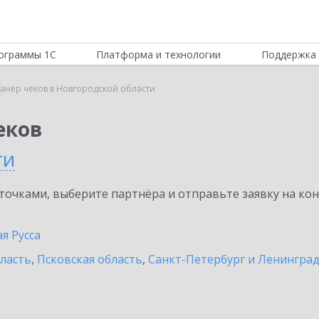
ограммы 1С
Платформа и технологии
Поддержка 
канер чеков в Новгородской области
еков
ти
очками, выберите партнёра и отправьте заявку на ко
я Русса
бласть
,
Псковская область
,
Санкт-Петербург и Ленинград