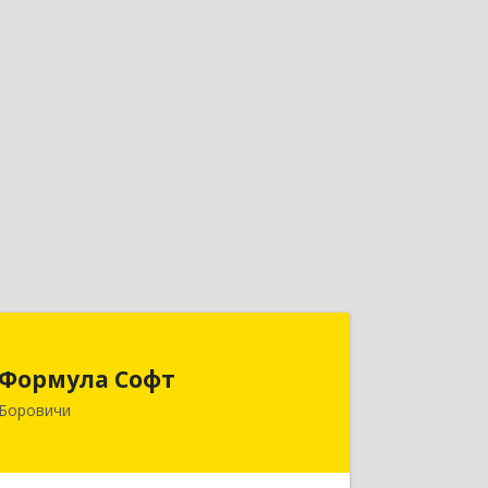
Формула Софт
Формула Софт
174411, Новгородская обл,
Боровичи
Боровичский р-н, Боровичи г,
Международная ул, дом № 6