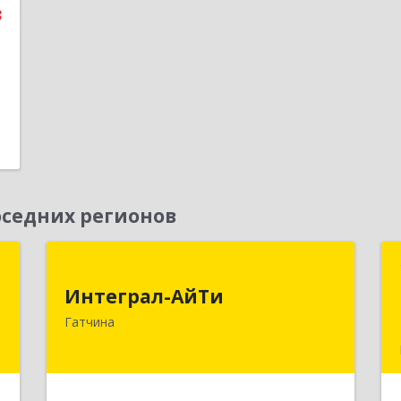
3
седних регионов
С
Интеграл-АйТи
Интеграл-АйТи
,
188300, Ленинградская обл,
Гатчина
а
Гатчинский р-н, Гатчина г, 25 Октября
2
пр-кт, дом № 42, литера А, оф.412
е
Подробнее