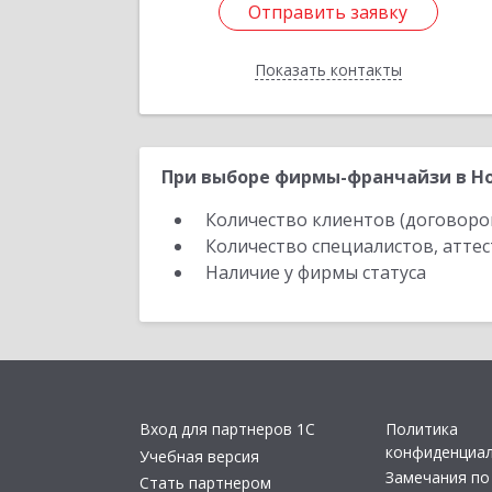
Отправить заявку
Отправить заявку
Показать контакты
Назад
При выборе фирмы-франчайзи в Но
Количество клиентов (договоро
Количество специалистов, атте
Наличие у фирмы статуса
Вход для партнеров 1С
Политика
конфиденциа
Учебная версия
Замечания по
Стать партнером