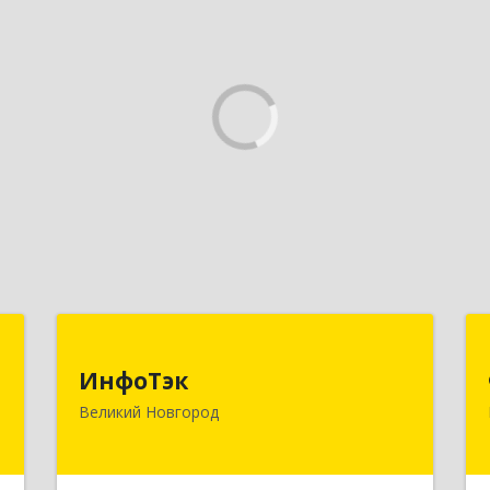
"
ИнфоТэк
ИнфоТэк
й
173003, Новгородская обл, Великий
Великий Новгород
-
Новгород г, Великая ул, дом № 22
7
Подробнее