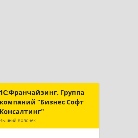
1С:Франчайзинг. Группа
1С:Франчайзинг. Группа
компаний "Бизнес Софт
компаний "Бизнес Софт
Консалтинг"
Консалтинг"
Вышний Волочек
171157, Тверская обл, Вышний
Волочек г, Карла Либкнехта ул, дом №