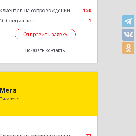
24, кв.3
Клиентов на сопровождении
150
Подробнее
1С:Специалист
1
Отправить заявку
Отправить заявку
Показать контакты
Назад
Мега
Мега
187600, Ленинградская обл, Пикалево
Пикалево
г, Заводская ул, дом № 10
Подробнее