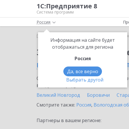
1С:Предприятие 8
Система программ
Россия
Пр
Главная
Сервисы ИТС
1С:Сканер чеков
1С:С
Информация на сайте будет
отображаться для региона
Заказать 1С:Сканер ч
Россия
в Новгородской облас
Да, все верно
Ознакомьтесь с информационными карт
Выбрать другой
внедрение продукта.
Великий Новгород
Боровичи
Стара
Смотрите также:
Россия
,
Вологодская о
Партнеры в вашем регионе: