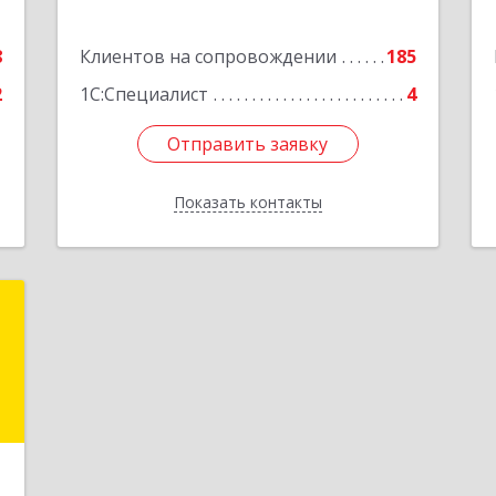
е
8
Клиентов на сопровождении
185
2
1С:Специалист
4
Отправить заявку
Отправить заявку
Показать контакты
Назад
.
3
е