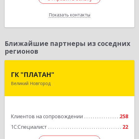
Показать контакты
Назад
Ближайшие партнеры из соседних
регионов
ГК "ПЛАТАН"
ГК "ПЛАТАН"
Великий Новгород
173003, Новгородская обл, Великий Новгород
г, Большая Санкт-Петербургская ул, дом № 80,
оф.17
Подробнее
Клиентов на сопровождении
258
1С:Специалист
22