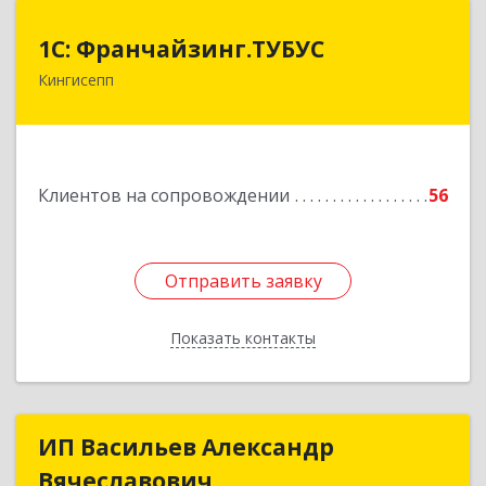
1С: Франчайзинг.ТУБУС
1С: Франчайзинг.ТУБУС
Кингисепп
Подробнее
Клиентов на сопровождении
56
Отправить заявку
Отправить заявку
Показать контакты
Назад
ИП Васильев Александр
ИП Васильев Александр
Вячеславович
Вячеславович