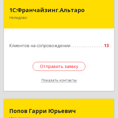
1С:Франчайзинг.Альтаро
1С:Франчайзинг.Альтаро
Нелидово
172527, Тверская обл, Нелидово г, Матросова
ул, дом № 22, оф.1
Подробнее
Клиентов на сопровождении
13
Отправить заявку
Отправить заявку
Показать контакты
Назад
Попов Гарри Юрьевич
Попов Гарри Юрьевич