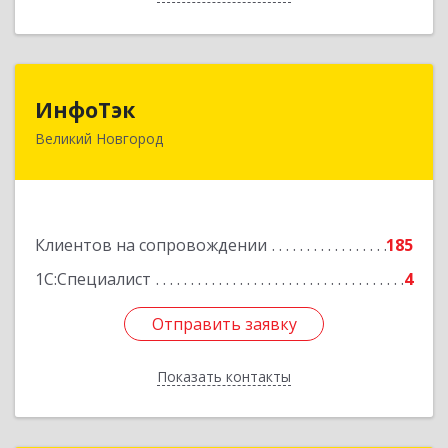
ИнфоТэк
ИнфоТэк
Великий Новгород
173003, Новгородская обл, Великий Новгород
г, Великая ул, дом № 22
Подробнее
Клиентов на сопровождении
185
1С:Специалист
4
Отправить заявку
Отправить заявку
Показать контакты
Назад