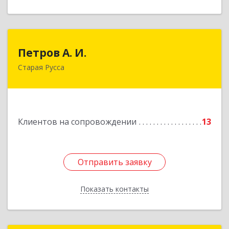
Петров А. И.
Петров А. И.
Старая Русса
Старая Русса, пер.Волотовский, д.23
Подробнее
Клиентов на сопровождении
13
Отправить заявку
Отправить заявку
Показать контакты
Назад