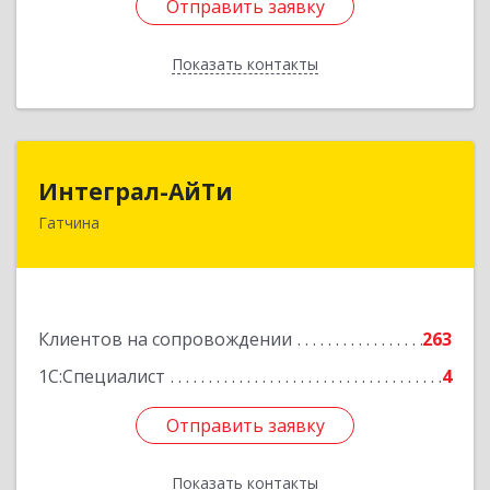
Отправить заявку
Отправить заявку
Показать контакты
Назад
Интеграл-АйТи
Интеграл-АйТи
Гатчина
188300, Ленинградская обл, Гатчинский р-н,
Гатчина г, 25 Октября пр-кт, дом № 42, литера
А, оф.412
Подробнее
Клиентов на сопровождении
263
1С:Специалист
4
Отправить заявку
Отправить заявку
Показать контакты
Назад