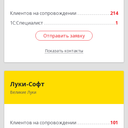
Подробнее
Клиентов на сопровождении
214
1С:Специалист
1
Отправить заявку
Отправить заявку
Показать контакты
Назад
Луки-Софт
Луки-Софт
Великие Луки
182113, Псковская обл, Великие Луки г,
Октябрьский пр-кт, дом № 56А, оф.2
Подробнее
Клиентов на сопровождении
101