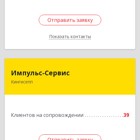
Отправить заявку
Отправить заявку
Показать контакты
Назад
Импульс-Сервис
Импульс-Сервис
Кингисепп
188480, Ленинградская обл, Кингисеппский р-н,
Кингисепп г, Воровского ул, дом № 40/15
Подробнее
Клиентов на сопровождении
39
Отправить заявку
Отправить заявку