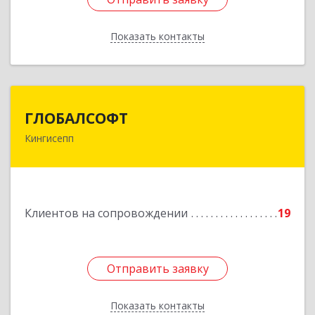
Показать контакты
Назад
ГЛОБАЛСОФТ
ГЛОБАЛСОФТ
Кингисепп
188485, Ленинградская обл, Кингисеппский р-н,
Кингисепп г, Красногвардейская ул, дом № 6/13
Подробнее
Клиентов на сопровождении
19
Отправить заявку
Отправить заявку
Показать контакты
Назад