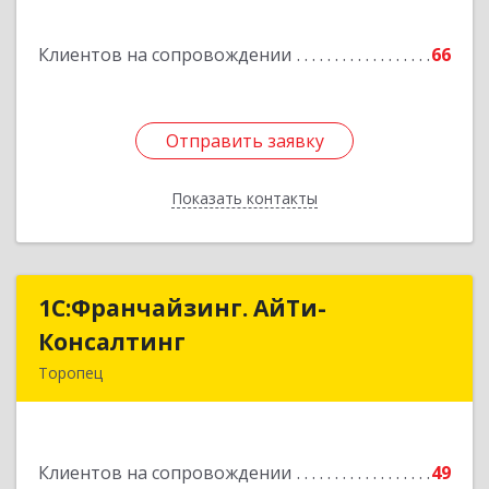
Подробнее
Клиентов на сопровождении
66
Отправить заявку
Отправить заявку
Показать контакты
Назад
1С:Франчайзинг. АйТи-
1С:Франчайзинг. АйТи-
Консалтинг
Консалтинг
Торопец
172840, Тверская обл, Торопец г, Гоголя ул,
дом № 13
Клиентов на сопровождении
49
Подробнее