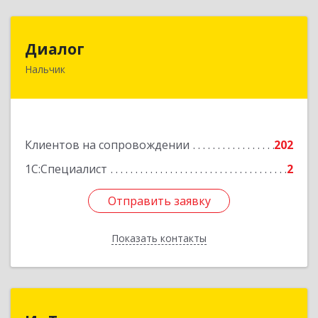
Диалог
Диалог
Нальчик
360016, Кабардино-Балкарская Респ, Нальчик г,
Калюжного ул, дом № 3, этаж 2
Подробнее
Клиентов на сопровождении
202
1С:Специалист
2
Отправить заявку
Отправить заявку
Показать контакты
Назад
ИнТек