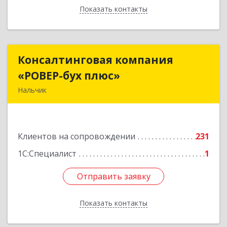
Показать контакты
Назад
Консалтинговая компания
Консалтинговая компания
«РОВЕР-бух плюс»
«РОВЕР-бух плюс»
Нальчик
360004, Кабардино-Балкарская Респ, Нальчик г,
Кирова ул, дом № 233
Клиентов на сопровождении
231
Подробнее
1С:Специалист
1
Отправить заявку
Отправить заявку
Показать контакты
Назад