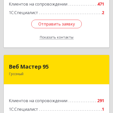
Клиентов на сопровождении
471
1С:Специалист
2
Отправить заявку
Отправить заявку
Показать контакты
Назад
Веб Мастер 95
Веб Мастер 95
Грозный
364050, Чеченская Респ, Грозный г, Им
Гайрбекова Муслима Гайрбековича ул, дом №
72
Подробнее
Клиентов на сопровождении
291
1С:Специалист
1