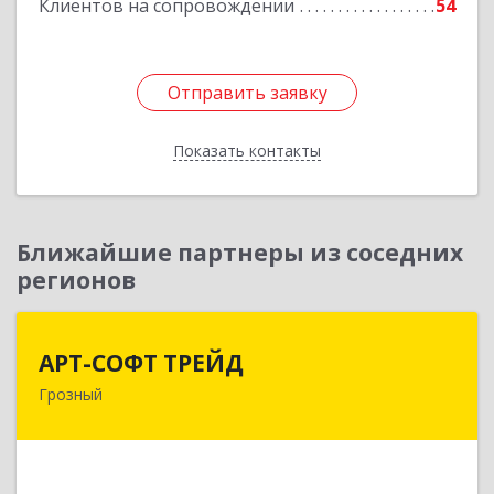
Клиентов на сопровождении
54
Отправить заявку
Отправить заявку
Показать контакты
Назад
Ближайшие партнеры из соседних
регионов
АРТ-СОФТ ТРЕЙД
АРТ-СОФТ ТРЕЙД
Грозный
364013, Чеченская Респ, Грозный г, Полярников
ул, дом № 36А
Подробнее