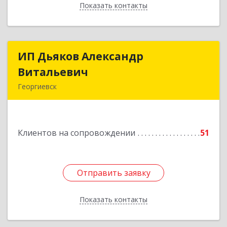
Показать контакты
Назад
ИП Дьяков Александр
ИП Дьяков Александр
Витальевич
Витальевич
Георгиевск
Подробнее
Клиентов на сопровождении
51
Отправить заявку
Отправить заявку
Показать контакты
Назад