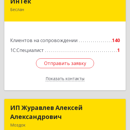
ИнТек
Беслан
363000, Северная Осетия - Алания Респ,
Правобережный, Беслан г, Комсомольская ул,
дом № 69
Подробнее
Клиентов на сопровождении
140
1С:Специалист
1
Отправить заявку
Отправить заявку
Показать контакты
Назад
ИП Журавлев Алексей
ИП Журавлев Алексей
Александрович
Александрович
Моздок