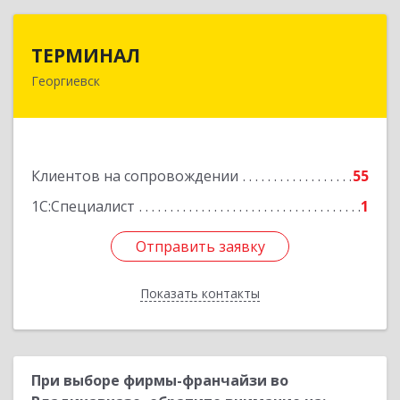
ТЕРМИНАЛ
ТЕРМИНАЛ
Георгиевск
357820, Ставропольский край, Георгиевск г,
Калинина ул, дом № 109
Подробнее
Клиентов на сопровождении
55
1С:Специалист
1
Отправить заявку
Отправить заявку
Показать контакты
Назад
При выборе фирмы-франчайзи во