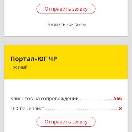
Отправить заявку
Отправить заявку
Показать контакты
Назад
Портал-ЮГ ЧР
Портал-ЮГ ЧР
Грозный
364906, Чеченская Респ, Грозный г, Путина пр-
кт, дом № 30
Подробнее
Клиентов на сопровождении
566
1С:Специалист
8
Отправить заявку
Отправить заявку