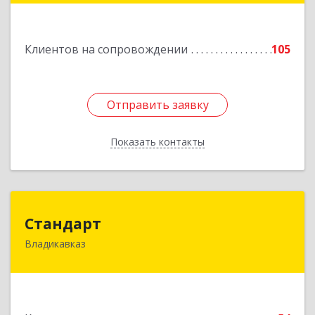
Подробнее
Клиентов на сопровождении
105
Отправить заявку
Отправить заявку
Показать контакты
Назад
Стандарт
Стандарт
Владикавказ
362025, Северная Осетия - Алания Респ,
Владикавказ г, Бородинская ул, дом № 25А,
этаж 2, оф. 25
Подробнее