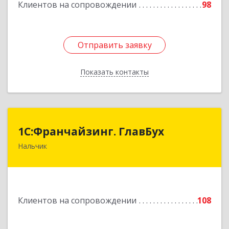
Клиентов на сопровождении
98
Отправить заявку
Отправить заявку
Показать контакты
Назад
1С:Франчайзинг. ГлавБух
1С:Франчайзинг. ГлавБух
Нальчик
360000, Кабардино-Балкарская Респ, Нальчик г,
Пачева ул, дом № 13, ТОД Европа, этаж 3, оф.2
Подробнее
Клиентов на сопровождении
108