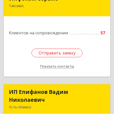
Таксимо
671560, Республика Бурятия, Муйский р-н, пгт.
Таксимо, ул. Железнодорожников, дом 14
Подробнее
Клиентов на сопровождении
57
Отправить заявку
Отправить заявку
Показать контакты
Назад
ИП Епифанов Вадим
ИП Епифанов Вадим
Николаевич
Николаевич
Усть-Илимск
666682, Иркутская обл, Усть-Илимск г,