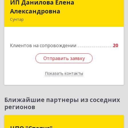
ИП Данилова Елена
ИП Данилова Елена
Александровна
Александровна
Сунтар
Подробнее
Клиентов на сопровождении
20
Отправить заявку
Отправить заявку
Показать контакты
Назад
Ближайшие партнеры из соседних
регионов
ЦПО "Статус"