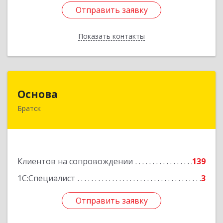
Отправить заявку
Отправить заявку
Показать контакты
Назад
Основа
Основа
Братск
665700, Иркутская обл, Братск г, Ленина
(Центральный ж/р) пр-кт, дом № 6, оф.1001
Подробнее
Клиентов на сопровождении
139
1С:Специалист
3
Отправить заявку
Отправить заявку