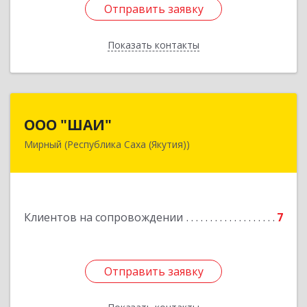
Отправить заявку
Отправить заявку
Показать контакты
Назад
ООО "ШАИ"
ООО "ШАИ"
Мирный (Республика Саха (Якутия))
678175, Республика Саха (Якутия), у.
Мирнинский, г. Мирный, ул. Ленина, дом 34,
квартира 5
Подробнее
Клиентов на сопровождении
7
Отправить заявку
Отправить заявку