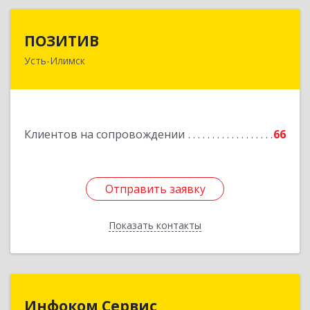
ПОЗИТИВ
ПОЗИТИВ
Усть-Илимск
666679, Иркутская обл, Усть-Илимск г, Дружбы
Народов пр-кт, дом № 12, кв.60
Подробнее
Клиентов на сопровождении
66
Отправить заявку
Отправить заявку
Показать контакты
Назад
Инфоком Сервис
Инфоком Сервис