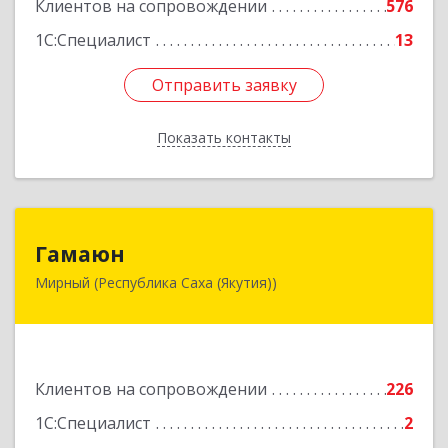
Клиентов на сопровождении
576
1С:Специалист
13
Отправить заявку
Отправить заявку
Показать контакты
Назад
Гамаюн
Гамаюн
Мирный (Республика Саха (Якутия))
678170, Саха /Якутия/ Респ, Мирнинский у,
Мирный г, Ленинградский пр-кт, дом № 48,
корпус а
Подробнее
Клиентов на сопровождении
226
1С:Специалист
2