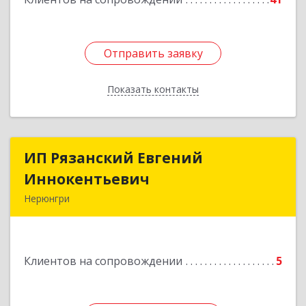
Отправить заявку
Отправить заявку
Показать контакты
Назад
ИП Рязанский Евгений
ИП Рязанский Евгений
Иннокентьевич
Иннокентьевич
Нерюнгри
678967, Саха /Якутия/ Респ, Нерюнгри г,
Дружбы Народов пр-кт, дом № 14
Клиентов на сопровождении
5
Подробнее