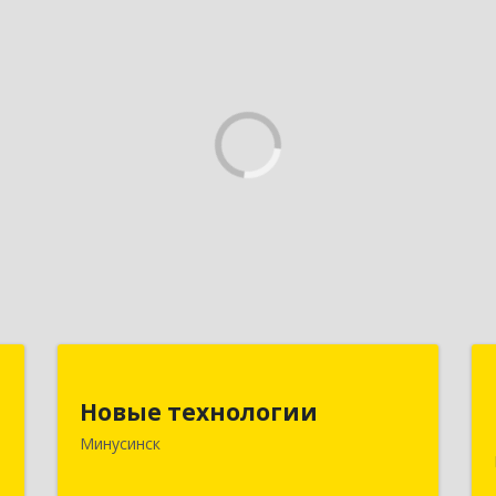
"
Новые технологии
Новые технологии
,
662606, Красноярский край,
Минусинск
№
Минусинск г, Абаканская ул, дом № 44,
4
корпус Б