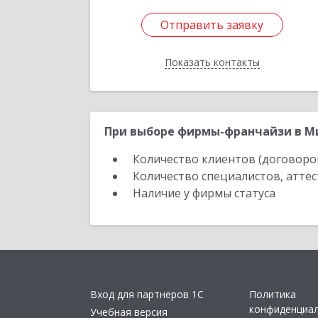
Отправить заявку
Отправить заявку
Показать контакты
Назад
При выборе фирмы-франчайзи в Ми
Количество клиентов (договоро
Количество специалистов, атте
Наличие у фирмы статуса
Вход для партнеров 1С
Политика
конфиденциа
Учебная версия