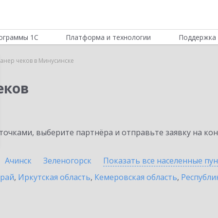
ограммы 1С
Платформа и технологии
Поддержка 
канер чеков в Минусинске
еков
очками, выберите партнёра и отправьте заявку на ко
Ачинск
Зеленогорск
Показать все населенные
пу
край
,
Иркутская область
,
Кемеровская область
,
Республик