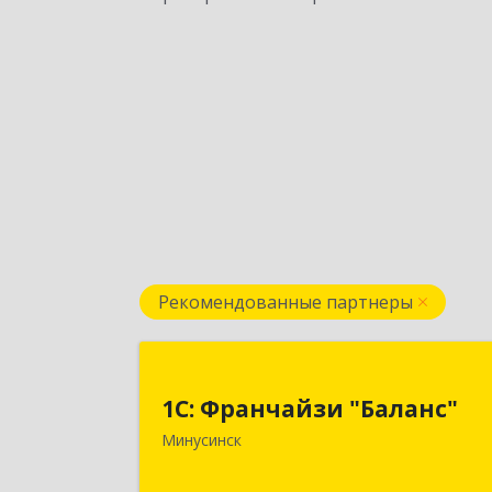
Рекомендованные партнеры
1С: Франчайзи "Баланс
1С: Франчайзи "Баланс"
662610, Красноярский край
Минусинск
Минусинск г, Абаканская ул, дом 
43а, пом.1