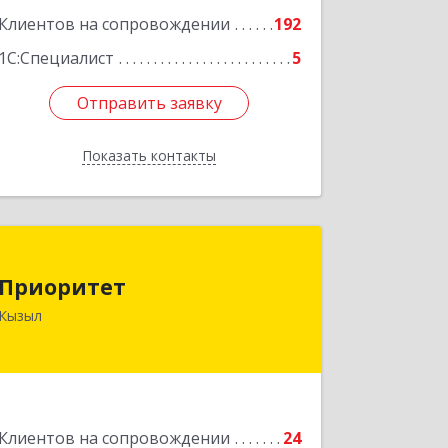
Клиентов на сопровождении
192
1С:Специалист
5
Отправить заявку
Отправить заявку
Показать контакты
Назад
Приоритет
Приоритет
667000, Тыва Респ, Кызыл г,
Кызыл
Комсомольская ул, дом № 20, кв. 2,
оф.1
Подробнее
Клиентов на сопровождении
24