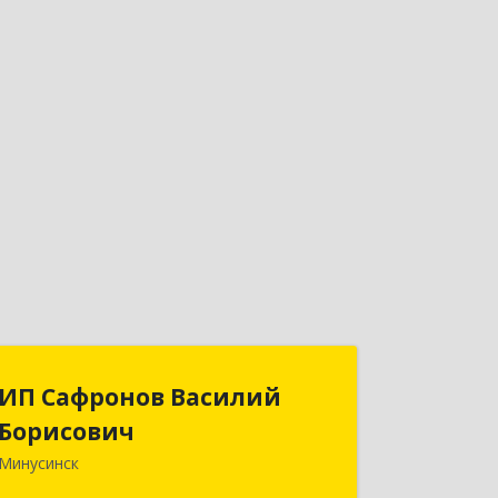
ИП Сафронов Василий
ИП Сафронов Василий
Борисович
Борисович
Минусинск
662608, Красноярский край,
Минусинск г, Пушкина ул, дом № 8,