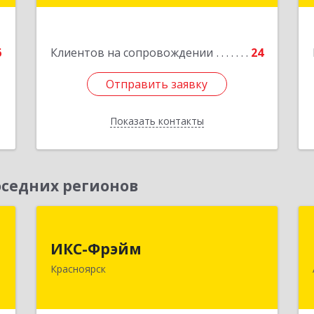
е
Подробнее
6
Клиентов на сопровождении
24
Отправить заявку
Отправить заявку
Показать контакты
Назад
седних регионов
,
ИКС-Фрэйм
,
ИКС-Фрэйм
660077, Красноярский край,
с
Красноярск
Красноярск г, Батурина ул, дом № 32,
пом.4
,