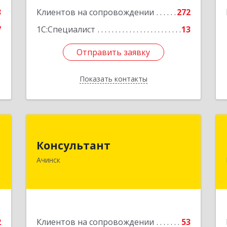
3
Клиентов на сопровождении
272
7
1С:Специалист
13
Отправить заявку
Отправить заявку
Показать контакты
Назад
к
Консультант
Консультант
,
662159, Красноярский край, Ачинск г,
Ачинск
8
Юго-Восточный район, дом № 21А
е
Подробнее
2
Клиентов на сопровождении
53