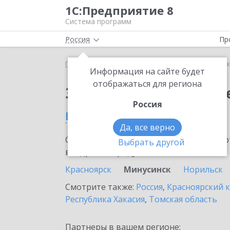
1С:Предприятие 8
Система программ
Россия
Пр
Главная
Сервисы ИТС
1С:Сканер чеков
1С:С
Информация на сайте будет
отображаться для региона
Заказать 1С:Сканер ч
Россия
в Минусинске
Да, все верно
Ознакомьтесь с информационными карт
Выбрать другой
внедрение продукта.
Красноярск
Минусинск
Норильск
Смотрите также:
Россия
,
Красноярский 
Республика Хакасия
,
Томская область
Партнеры в вашем регионе: