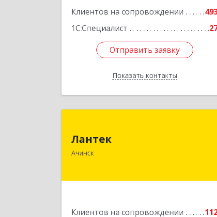
Клиентов на сопровождении
49
1С:Специалист
2
Отправить заявку
Отправить заявку
Показать контакты
Назад
Ланте
Лантек
662153, Красноярский край, Ачинск г
Ачинск
Декабристов ул, дом № 5
Подробне
Клиентов на сопровождении
11