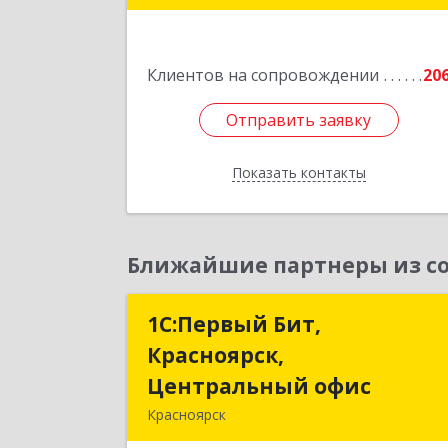
Подробне
Клиентов на сопровождении
20
Отправить заявку
Отправить заявку
Показать контакты
Назад
Ближайшие партнеры из со
1С:Первый Бит,
1С:Первый Бит
Красноярск,
Красноярск
Центральный офис
Центральный офи
Красноярск
660017, Красноярский край