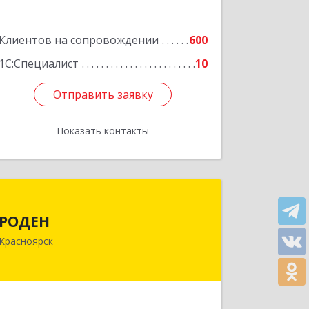
Клиентов на сопровождении
600
1С:Специалист
10
Отправить заявку
Отправить заявку
Показать контакты
Назад
РОДЕН
РОДЕН
660064, Красноярский край,
Красноярск
Красноярск г, им Академика
Вавилова ул, дом № 1, оф.2-23
Подробнее