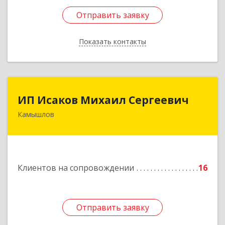
Отправить заявку
Отправить заявку
Показать контакты
Назад
ИП Исаков Михаил Сергеевич
ИП Исаков Михаил Сергеевич
Камышлов
624860, Свердловская обл, Камышлов г, Ленина
ул, дом № 20
Подробнее
Клиентов на сопровождении
16
Отправить заявку
Отправить заявку