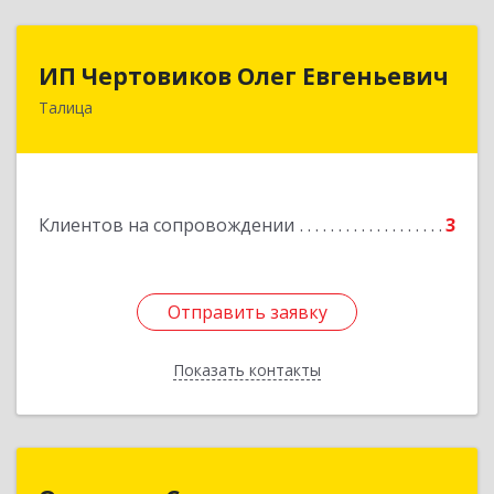
ИП Чертовиков Олег Евгеньевич
ИП Чертовиков Олег Евгеньевич
Талица
623640, Свердловская обл, Талица г, Ленина ул,
дом № 73, кв.31
Подробнее
Клиентов на сопровождении
3
Отправить заявку
Отправить заявку
Показать контакты
Назад
Оптимум-С