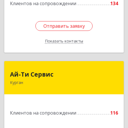
Клиентов на сопровождении
134
Отправить заявку
Отправить заявку
Показать контакты
Назад
Ай-Ти Сервис
Ай-Ти Сервис
Курган
640032, Курганская обл, г.о. Город Курган,
Курган г, Бажова ул, дом № 49, оф.304
Подробнее
Клиентов на сопровождении
116