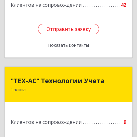
Клиентов на сопровождении
42
Отправить заявку
Отправить заявку
Показать контакты
Назад
"ТЕХ-АС" Технологии Учета
"ТЕХ-АС" Технологии Учета
Талица
623640, Свердловская обл, Талицкий р-н,
Талица г, Ленина ул, дом № 73, пом.9
Подробнее
Клиентов на сопровождении
9