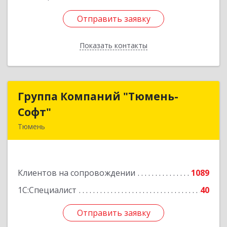
Отправить заявку
Отправить заявку
Показать контакты
Назад
Группа Компаний "Тюмень-
Группа Компаний "Тюмень-
Софт"
Софт"
Тюмень
625048, Тюменская обл, Тюмень г, Салтыкова-
Щедрина ул, дом № 44/4
Клиентов на сопровождении
1089
Подробнее
1С:Специалист
40
Отправить заявку
Отправить заявку