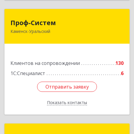
Проф-Систем
Проф-Систем
Каменск-Уральский
623406, Свердловская обл, Каменск-Уральский
г, Уральская ул, дом № 43, пом.110
Подробнее
Клиентов на сопровождении
130
1С:Специалист
6
Отправить заявку
Отправить заявку
Показать контакты
Назад
Фирма "Мир Бухгалтерии"