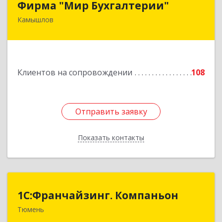
Фирма "Мир Бухгалтерии"
Камышлов
624860, Свердловская обл, Камышлов г,
Советская ул, дом № 7
Подробнее
Клиентов на сопровождении
108
Отправить заявку
Отправить заявку
Показать контакты
Назад
1С:Франчайзинг. Компаньон
1С:Франчайзинг. Компаньон
Тюмень
625049, Тюменская обл, Тюмень г,