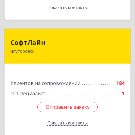
Показать контакты
Назад
СофтЛайн
СофтЛайн
Ялуторовск
627010, Тюменская обл, Ялуторовский р-н,
Ялуторовск г, Ленина ул, дом № 28
Подробнее
Клиентов на сопровождении
184
1С:Специалист
1
Отправить заявку
Отправить заявку
Показать контакты
Назад