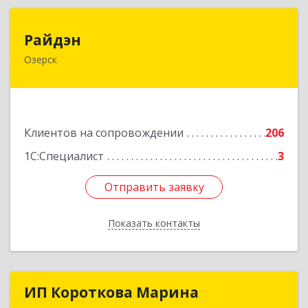
Райдэн
Райдэн
Озерск
456783, Челябинская обл, Озерск г, Ленина пр-
кт, дом № 90
Подробнее
Клиентов на сопровождении
206
1С:Специалист
3
Отправить заявку
Отправить заявку
Показать контакты
Назад
ИП Короткова Марина
ИП Короткова Марина