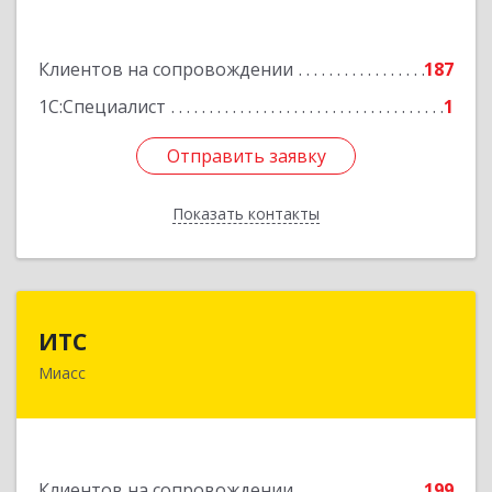
Подробнее
Клиентов на сопровождении
187
1С:Специалист
1
Отправить заявку
Отправить заявку
Показать контакты
Назад
ИТС
ИТС
Миасс
456300, Челябинская обл, Миасс г, Романенко
ул, дом № 50б
Подробнее
Клиентов на сопровождении
199