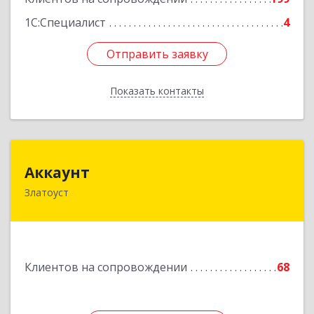
1С:Специалист
4
Отправить заявку
Отправить заявку
Показать контакты
Назад
Аккаунт
Аккаунт
Златоуст
456200, Челябинская обл, Златоуст г, 40-летия
Победы ул, дом № 54, кв.8
Подробнее
Клиентов на сопровождении
68