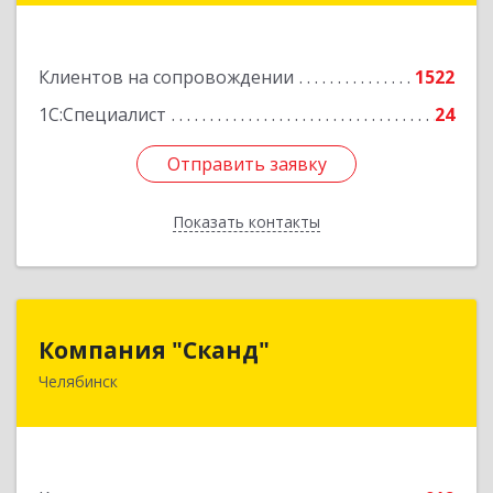
Подробнее
Клиентов на сопровождении
1522
1С:Специалист
24
Отправить заявку
Отправить заявку
Показать контакты
Назад
Компания "Сканд"
Компания "Сканд"
Челябинск
454091, Челябинская обл, Челябинск г,
Революции пл, дом № 7, оф.1.16
Подробнее