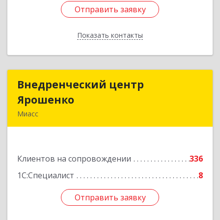
Отправить заявку
Отправить заявку
Показать контакты
Назад
Внедренческий центр
Внедренческий центр
Ярошенко
Ярошенко
Миасс
456300, Челябинская обл, Миасс г, Романенко
ул, дом № 97
Клиентов на сопровождении
336
Подробнее
1С:Специалист
8
Отправить заявку
Отправить заявку