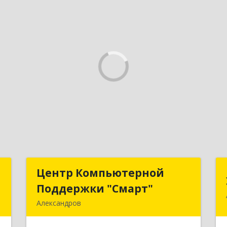
й
Центр Компьютерной
Центр Компьютерной
ч
Поддержки "Смарт"
Поддержки "Смарт"
Александров
,
601650, Владимирская обл,
,
Александровский р-н, Александров г,