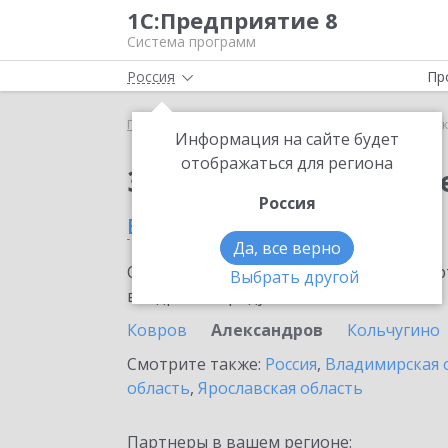
1С:Предприятие 8
Система программ
Россия
Пр
Главная
Сервисы ИТС
1С:Сканер чеков
1С:С
Информация на сайте будет
отображаться для региона
Заказать 1С:Сканер ч
Россия
в Александрове
Да, все верно
Ознакомьтесь с информационными карт
Выбрать другой
внедрение продукта.
Ковров
Александров
Кольчугино
Смотрите также:
Россия
,
Владимирская 
область
,
Ярославская область
Партнеры в вашем регионе: