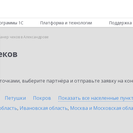
ограммы 1С
Платформа и технологии
Поддержка 
канер чеков в Александрове
еков
очками, выберите партнёра и отправьте заявку на ко
Петушки
Покров
Показать все населенные
пунк
область
,
Ивановская область
,
Москва и Московская обл