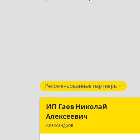
Рекомендованные партнеры
ИП Гаев Николай
ИП Гаев Никола
Алексеевич
Алексееви
Александров
601650, Владимирская обл
Александровский р-н, Александров г