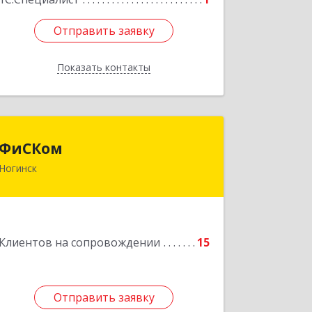
Отправить заявку
Отправить заявку
Показать контакты
Назад
ФиСКом
ФиСКом
Ногинск
142403, Московская обл., г.Ногинск,
ул.Ремесленная, д.1, пом.33
Подробнее
Клиентов на сопровождении
15
Отправить заявку
Отправить заявку