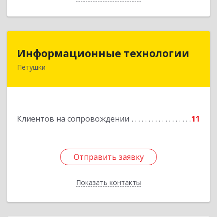
Информационные технологии
Информационные технологии
Петушки
601144, Владимирская обл, Петушки г,
Маяковского ул, дом № 19
Подробнее
Клиентов на сопровождении
11
Отправить заявку
Отправить заявку
Показать контакты
Назад