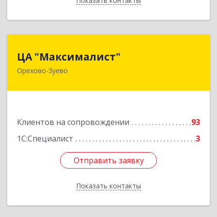
Показать контакты
Назад
ЦА "Максималист"
ЦА "Максималист"
Орехово-Зуево
142600, Московская обл, Орехово-Зуево г,
Ленина ул, дом № 78
Подробнее
Клиентов на сопровождении
93
1С:Специалист
3
Отправить заявку
Отправить заявку
Показать контакты
Назад