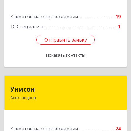
Подробнее
Клиентов на сопровождении
19
1С:Специалист
1
Отправить заявку
Отправить заявку
Показать контакты
Назад
Унисон
Унисон
Александров
601650, Владимирская обл, Александровский р-
н, Александров г, Ленина ул, дом № 13,
строение 6, каб.301
Подробнее
Клиентов на сопровождении
24