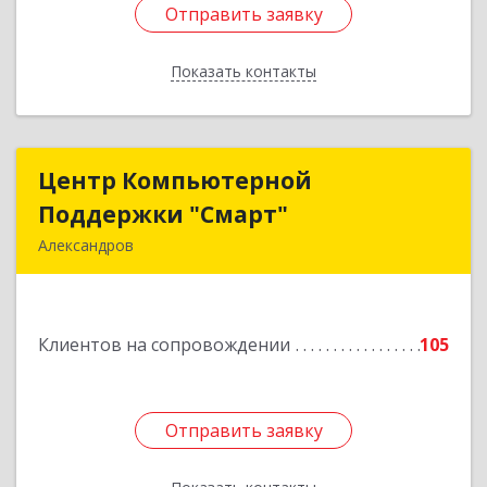
Отправить заявку
Отправить заявку
Показать контакты
Назад
Центр Компьютерной
Центр Компьютерной
Поддержки "Смарт"
Поддержки "Смарт"
Александров
601650, Владимирская обл, Александровский р-
н, Александров г, Институтская ул, дом № 1,
ком.74
Клиентов на сопровождении
105
Подробнее
Отправить заявку
Отправить заявку