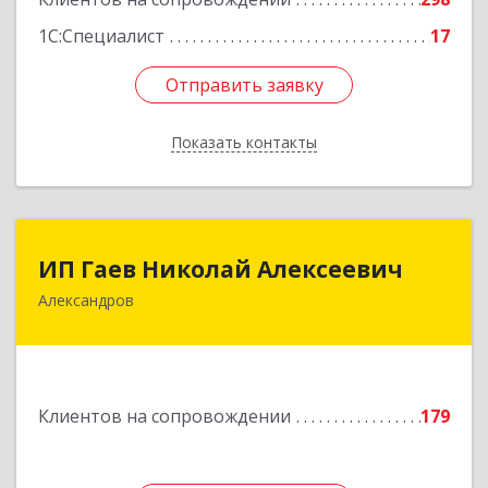
1С:Специалист
17
Отправить заявку
Отправить заявку
Показать контакты
Назад
ИП Гаев Николай Алексеевич
ИП Гаев Николай Алексеевич
Александров
601650, Владимирская обл, Александровский р-
н, Александров г, Свердлова ул, дом № 41, кв.57
Подробнее
Клиентов на сопровождении
179