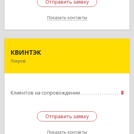
Отправить заявку
Отправить заявку
Показать контакты
Назад
КВИНТЭК
КВИНТЭК
Покров
601122, Владимирская обл, Петушинский р-н,
Покров г, 3 Интернационала ул, дом № 55, кв.9
Подробнее
Клиентов на сопровождении
8
Отправить заявку
Отправить заявку
Показать контакты
Назад