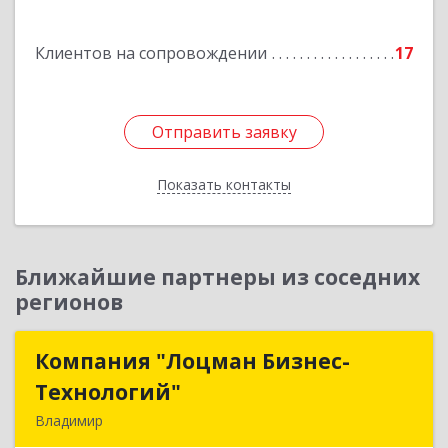
Подробнее
Клиентов на сопровождении
17
Отправить заявку
Отправить заявку
Показать контакты
Назад
Ближайшие партнеры из соседних
регионов
Компания "Лоцман Бизнес-
Компания "Лоцман Бизнес-
Технологий"
Технологий"
Владимир
600015, Владимирская обл, Владимир г,