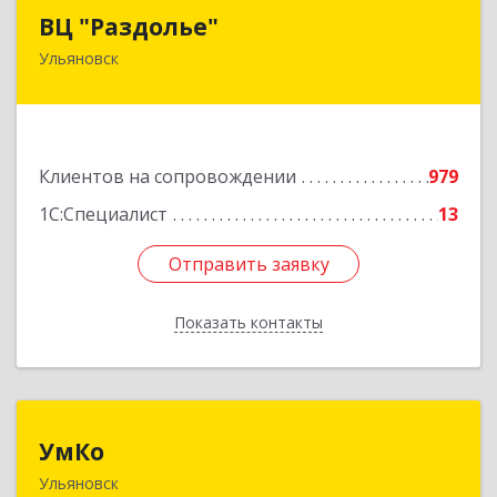
ВЦ "Раздолье"
ВЦ "Раздолье"
Ульяновск
432001, Ульяновская обл, Ульяновск г, Марата
ул, дом № 13, оф.1
Подробнее
Клиентов на сопровождении
979
1С:Специалист
13
Отправить заявку
Отправить заявку
Показать контакты
Назад
УмКо
УмКо
Ульяновск
432027, Ульяновская обл, Ульяновск г,