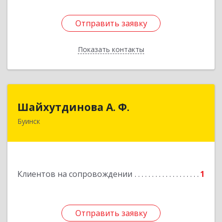
Отправить заявку
Отправить заявку
Показать контакты
Назад
Шайхутдинова А. Ф.
Шайхутдинова А. Ф.
Буинск
РТ, г.Буинск, ул.Р.Люксембург, д.144Б
Подробнее
Клиентов на сопровождении
1
Отправить заявку
Отправить заявку