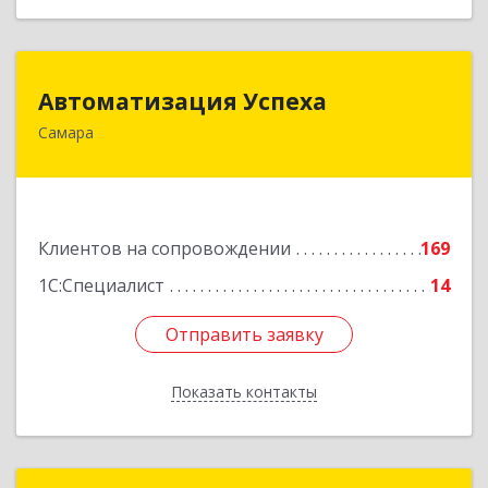
Автоматизация Успеха
Автоматизация Успеха
Самара
443011, Самарская обл, Самара г, 22
Партсъезда ул, дом № 207, оф.14
Подробнее
Клиентов на сопровождении
169
1С:Специалист
14
Отправить заявку
Отправить заявку
Показать контакты
Назад