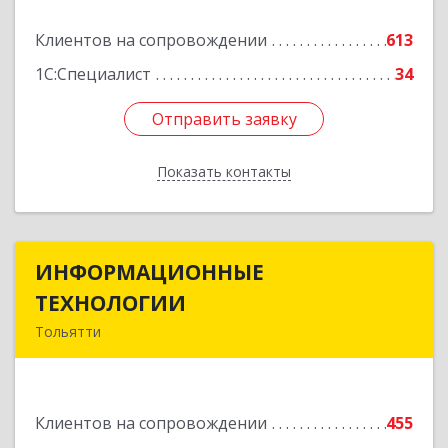
Подробнее
Клиентов на сопровождении
613
1С:Специалист
34
Отправить заявку
Отправить заявку
Показать контакты
Назад
ИНФОРМАЦИОННЫЕ
ИНФОРМАЦИОННЫЕ
ТЕХНОЛОГИИ
ТЕХНОЛОГИИ
Тольятти
445043, Самарская обл, Тольятти г, Южное ш,
дом № 161, корпус 2.1, оф.309А
Клиентов на сопровождении
455
Подробнее