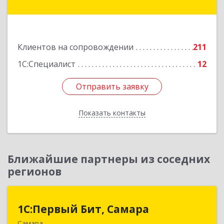
Радищева ул, дом № 143, корпус 1
Подробнее
Клиентов на сопровождении
211
1С:Специалист
12
Отправить заявку
Отправить заявку
Показать контакты
Назад
Ближайшие партнеры из соседних
регионов
1С:Первый Бит, Самара
1С:Первый Бит, Самара
Самара