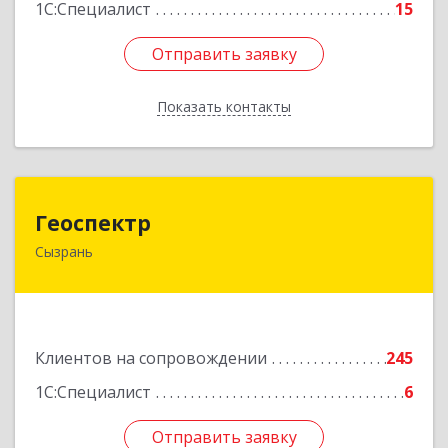
1С:Специалист
15
Отправить заявку
Отправить заявку
Показать контакты
Назад
Геоспектр
Геоспектр
Сызрань
446001, Самарская обл, Сызрань г, Кирова ул,
дом № 46
Подробнее
Клиентов на сопровождении
245
1С:Специалист
6
Отправить заявку
Отправить заявку