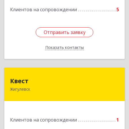
Подробнее
Клиентов на сопровождении
5
Отправить заявку
Отправить заявку
Показать контакты
Назад
Квест
Квест
Жигулевск
445350, Самарская обл., Жигулевск, ул.Пушкина,
21, офис 4
Подробнее
Клиентов на сопровождении
1