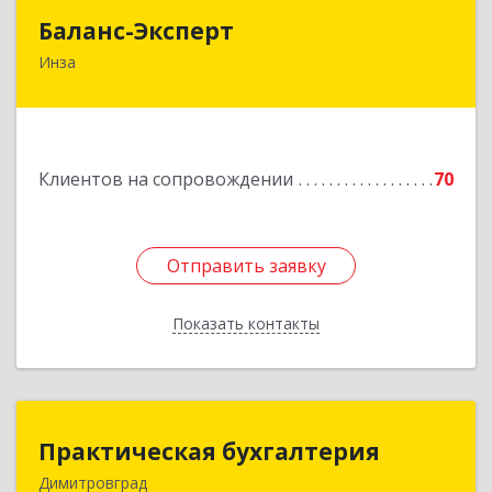
Баланс-Эксперт
Баланс-Эксперт
Инза
433030, Ульяновская обл, Инзенский р-н, Инза
г, Красных Бойцов ул, дом № 18, кв.4
Подробнее
Клиентов на сопровождении
70
Отправить заявку
Отправить заявку
Показать контакты
Назад
Практическая бухгалтерия
Практическая бухгалтерия
Димитровград
433502, Ульяновская область, г.о. город