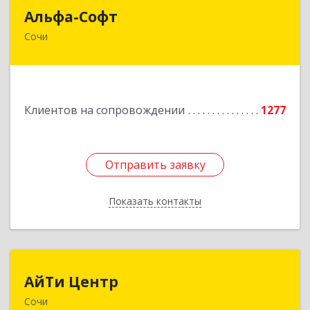
Альфа-Софт
Альфа-Софт
Сочи
354000, Краснодарский край, Сочи г, Роз ул,
дом № 119, этаж 3
Подробнее
Клиентов на сопровождении
1277
Отправить заявку
Отправить заявку
Показать контакты
Назад
АйТи Центр
АйТи Центр
Сочи
354000, Краснодарский край, Сочи, Московская