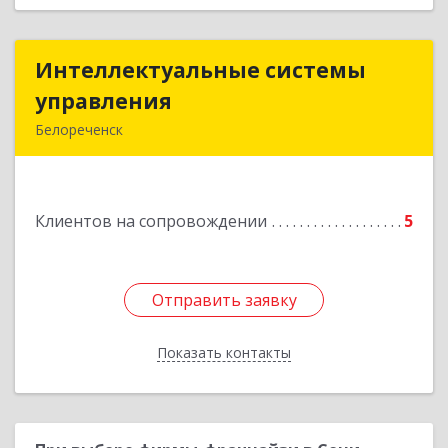
Интеллектуальные системы
Интеллектуальные системы
управления
управления
Белореченск
352630, Краснодарский край, Белореченск г,
Луценко ул, дом № 103
Клиентов на сопровождении
5
Подробнее
Отправить заявку
Отправить заявку
Показать контакты
Назад