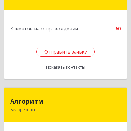
дом № 210С
Подробнее
Клиентов на сопровождении
60
Отправить заявку
Отправить заявку
Показать контакты
Назад
Алгоритм
Алгоритм
Белореченск
352630, Краснодарский край, Белореченский р-
н, Белореченск г, Гоголя ул, дом № 53, кв.75