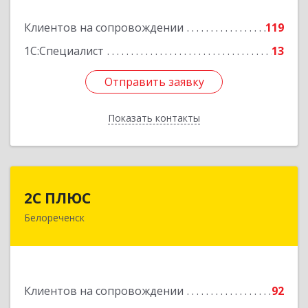
Подробнее
Клиентов на сопровождении
119
1С:Специалист
13
Отправить заявку
Отправить заявку
Показать контакты
Назад
2С ПЛЮС
2С ПЛЮС
Белореченск
352630, Краснодарский край, Белореченский р-
н, Белореченск г, Мира ул, дом № 63
Подробнее
Клиентов на сопровождении
92