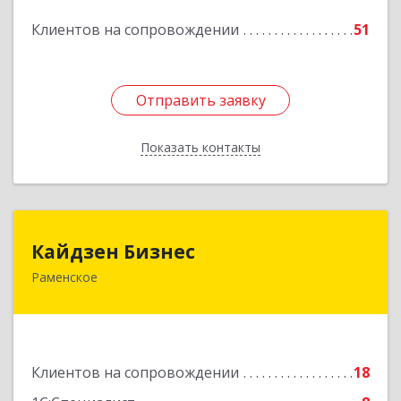
Подробнее
Клиентов на сопровождении
51
Отправить заявку
Отправить заявку
Показать контакты
Назад
Кайдзен Бизнес
Кайдзен Бизнес
Раменское
140165, Московская обл, Раменское г,
Гжельского Кирпичного Завода п, дом № 11,
кв.12
Подробнее
Клиентов на сопровождении
18