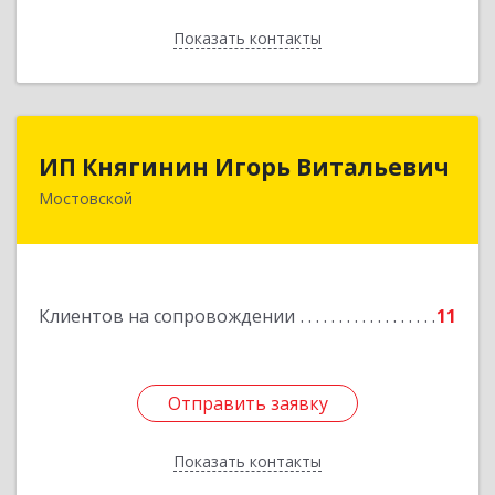
Показать контакты
Назад
ИП Княгинин Игорь Витальевич
ИП Княгинин Игорь Витальевич
Мостовской
352570, Краснодарский край, Мостовский р-н,
Мостовской пгт, Гоголя ул, дом № 113, кв.3
Подробнее
Клиентов на сопровождении
11
Отправить заявку
Отправить заявку
Показать контакты
Назад