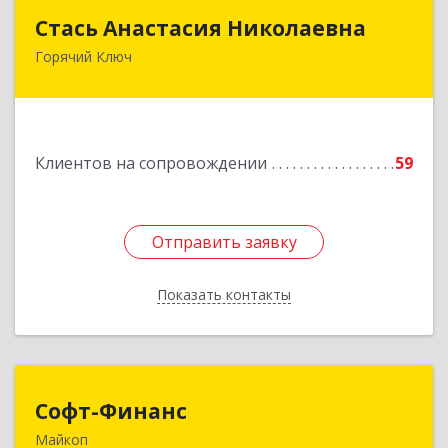
Стась Анастасия Николаевна
Стась Анастасия Николаевна
Горячий Ключ
353290, г. Горячий Ключ, ул. Ленина, д. 242,
кв.23
Подробнее
Клиентов на сопровождении
59
Отправить заявку
Отправить заявку
Показать контакты
Назад
Софт-Финанс
Софт-Финанс
Майкоп
385006, Адыгея Респ, Майкоп г, Калинина ул,