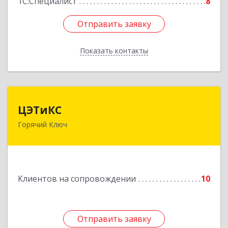
1С:Специалист
8
Отправить заявку
Отправить заявку
Показать контакты
Назад
ЦЭТиКС
ЦЭТиКС
Горячий Ключ
353290, Краснодарский край, Горячий Ключ г,
Ленина ул, дом № 208, оф.21
Подробнее
Клиентов на сопровождении
10
Отправить заявку
Отправить заявку