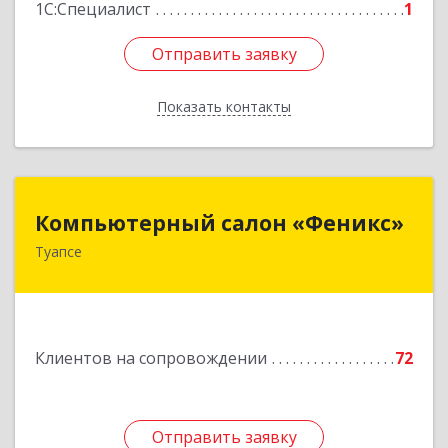
1С:Специалист
1
Отправить заявку
Отправить заявку
Показать контакты
Назад
Компьютерный салон «Феникс»
Компьютерный салон «Феникс»
Туапсе
352800, Краснодарский край, Туапсинский р-н,
Туапсе г, Красной Армии ул, дом № 22
Подробнее
Клиентов на сопровождении
72
Отправить заявку
Отправить заявку