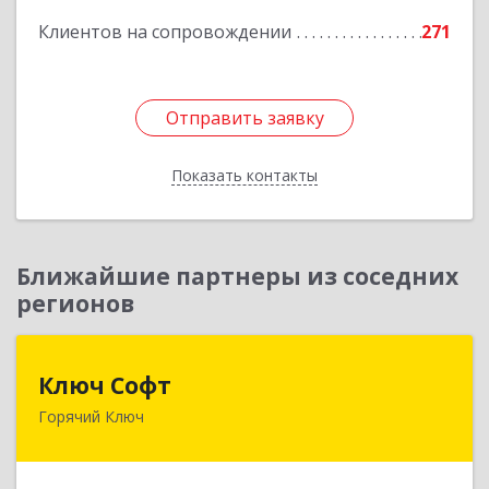
Клиентов на сопровождении
271
Отправить заявку
Отправить заявку
Показать контакты
Назад
Ближайшие партнеры из соседних
регионов
Ключ Софт
Ключ Софт
Горячий Ключ
353287, Краснодарский край, Горячий Ключ г,
Первомайский п, Бендуса ул, дом № 13