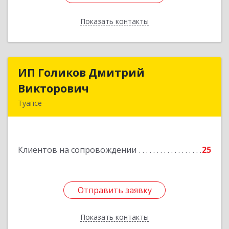
Показать контакты
Назад
ИП Голиков Дмитрий
ИП Голиков Дмитрий
Викторович
Викторович
Туапсе
352803, Краснодарский край, Туапсинский р-н,
Туапсе г, Калараша ул, дом № 53, кв.4
Клиентов на сопровождении
25
Подробнее
Отправить заявку
Отправить заявку
Показать контакты
Назад