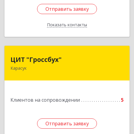
Отправить заявку
Отправить заявку
Показать контакты
Назад
ЦИТ "Гроссбух"
ЦИТ "Гроссбух"
Карасук
632861, Новосибирская обл, Карасукский р-н,
Карасук г, Сорокина ул, дом № 9, оф.3
Подробнее
Клиентов на сопровождении
5
Отправить заявку
Отправить заявку