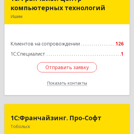
компьютерных технологий
компьютерных технологий
Ишим
627750, Тюменская обл, Ишим г, 30 лет ВЛКСМ
ул, дом № 28/2
Клиентов на сопровождении
126
Подробнее
1С:Специалист
1
Отправить заявку
Отправить заявку
Показать контакты
Назад
1С:Франчайзинг. Про-Софт
1С:Франчайзинг. Про-Софт
Тобольск
626150, Тюменская обл, Тобольск г, Малая