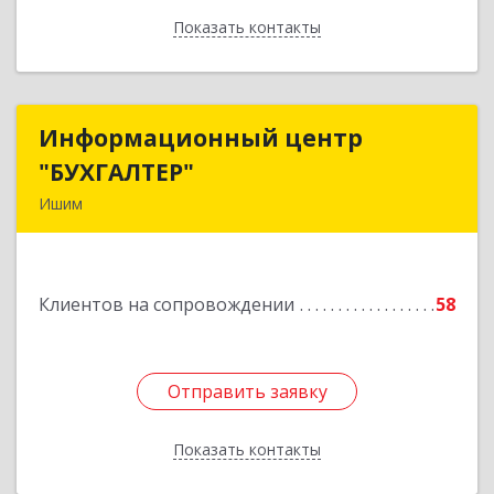
Показать контакты
Назад
Информационный центр
Информационный центр
"БУХГАЛТЕР"
"БУХГАЛТЕР"
Ишим
627750, Тюменская обл, Ишим г, Советская ул,
дом № 16
Клиентов на сопровождении
58
Подробнее
Отправить заявку
Отправить заявку
Показать контакты
Назад