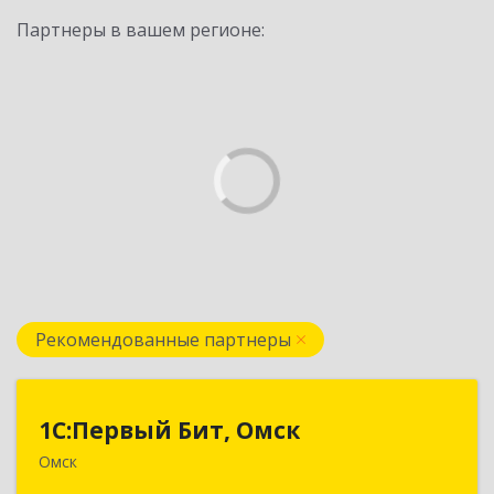
Партнеры в вашем регионе:
Рекомендованные партнеры
1С:Первый Бит, Омск
1С:Первый Бит, Омск
Омск
644099, Омская обл, Омск г, Гагарина ул, дом №
14, оф.208