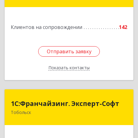
Тургенева ул, дом № 4
Подробнее
Клиентов на сопровождении
142
Отправить заявку
Отправить заявку
Показать контакты
Назад
1С:Франчайзинг. Эксперт-Софт
1С:Франчайзинг. Эксперт-Софт
Тобольск
626150, Тюменская обл, Тобольск г, 7-й мкр,
дом № 39, пом.8
Подробнее