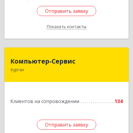
Отправить заявку
Отправить заявку
Показать контакты
Назад
Компьютер-Сервис
Компьютер-Сервис
Курган
640022, Курганская обл, Курган г, Василия
Блюхера ул, дом № 30, пом.1
Подробнее
Клиентов на сопровождении
134
Отправить заявку
Отправить заявку