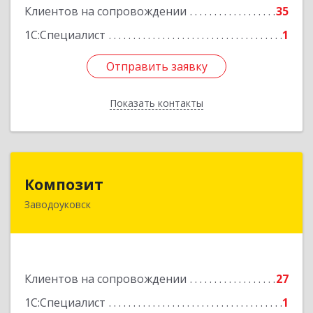
Подробнее
Клиентов на сопровождении
35
1С:Специалист
1
Отправить заявку
Отправить заявку
Показать контакты
Назад
Композит
Композит
Заводоуковск
627140, Тюменская обл, Заводоуковский р-н,
Заводоуковск г, Шоссейная ул, дом № 156
Подробнее
Клиентов на сопровождении
27
1С:Специалист
1