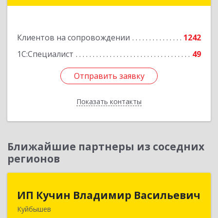
Подробнее
Клиентов на сопровождении
1242
1С:Специалист
49
Отправить заявку
Отправить заявку
Показать контакты
Назад
Ближайшие партнеры из соседних
регионов
ИП Кучин Владимир Васильевич
ИП Кучин Владимир Васильевич
Куйбышев
632387, Новосибирская обл, Куйбышев г,