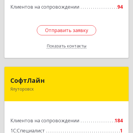
Клиентов на сопровождении
94
Отправить заявку
Отправить заявку
Показать контакты
Назад
СофтЛайн
СофтЛайн
Ялуторовск
627010, Тюменская обл, Ялуторовский р-н,
Ялуторовск г, Ленина ул, дом № 28
Подробнее
Клиентов на сопровождении
184
1С:Специалист
1