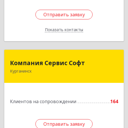
Отправить заявку
Отправить заявку
Показать контакты
Назад
Компания Сервис Софт
Компания Сервис Софт
Курганинск
352430, Краснодарский край, Курганинск г,
Розы Люксембург ул, дом № 333
Подробнее
Клиентов на сопровождении
164
Отправить заявку
Отправить заявку