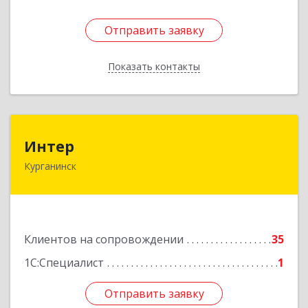
Отправить заявку
Отправить заявку
Показать контакты
Назад
Интер
Интер
Курганинск
352430, Краснодарский край, Курганинск г,
Матросова ул, дом № 151
Подробнее
Клиентов на сопровождении
35
1С:Специалист
1
Отправить заявку
Отправить заявку