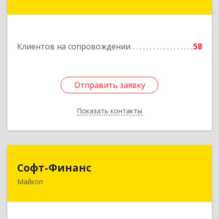
Краснооктябрьская ул, дом № 59, кв.1
Подробнее
Клиентов на сопровождении
58
Отправить заявку
Отправить заявку
Показать контакты
Назад
Софт-Финанс
Софт-Финанс
Майкоп
385006, Адыгея Респ, Майкоп г, Калинина ул,
дом № 210С