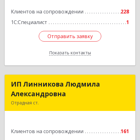
Подробнее
Клиентов на сопровождении
228
1С:Специалист
1
Отправить заявку
Отправить заявку
Показать контакты
Назад
ИП Линникова Людмила
ИП Линникова Людмила
Александровна
Александровна
Отрадная ст.
352290, Краснодарский край, Отрадненский р-
н, Отрадная ст-ца, Курортная ул, дом № 39Б
Клиентов на сопровождении
161
Подробнее