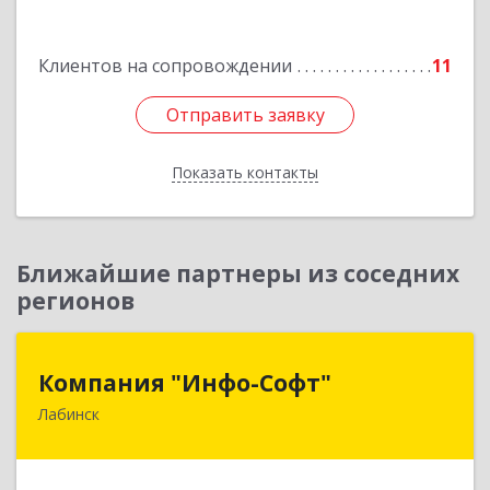
Подробнее
Клиентов на сопровождении
11
Отправить заявку
Отправить заявку
Показать контакты
Назад
Ближайшие партнеры из соседних
регионов
Компания "Инфо-Софт"
Компания "Инфо-Софт"
Лабинск
352500, Краснодарский край, Лабинский р-н,
Лабинск г, Константинова ул, дом № 72