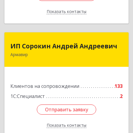
Показать контакты
Назад
ИП Сорокин Андрей Андреевич
ИП Сорокин Андрей Андреевич
Армавир
352900, Краснодарский край, Армавир г,
Ф.Энгельса ул, дом № 25, кв.309
Подробнее
Клиентов на сопровождении
133
1С:Специалист
2
Отправить заявку
Отправить заявку
Показать контакты
Назад