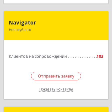
Navigator
Navigator
Новокубанск
352240, Краснодарский край, Новокубанск г,
Пушкина ул, дом № 67
Подробнее
Клиентов на сопровождении
103
Отправить заявку
Отправить заявку
Показать контакты
Назад