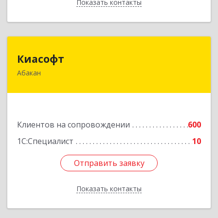
Показать контакты
Назад
Киасофт
Киасофт
Абакан
655017, Хакасия Респ, Абакан г, Ивана Ярыгина
ул, дом № 34, оф.5
Подробнее
Клиентов на сопровождении
600
1С:Специалист
10
Отправить заявку
Отправить заявку
Показать контакты
Назад