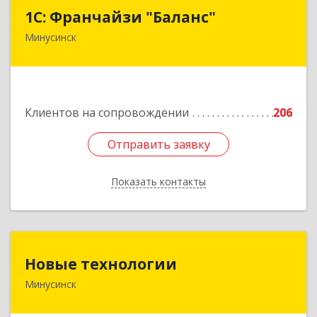
1С: Франчайзи "Баланс"
1С: Франчайзи "Баланс"
Минусинск
662610, Красноярский край, Минусинск г,
Абаканская ул, дом № 43а, пом.14
Подробнее
Клиентов на сопровождении
206
Отправить заявку
Отправить заявку
Показать контакты
Назад
Новые технологии
Новые технологии
Минусинск
662606, Красноярский край, Минусинск г,
Абаканская ул, дом № 44, корпус Б