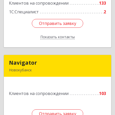
Клиентов на сопровождении
133
Подробнее
1С:Специалист
2
Отправить заявку
Отправить заявку
Показать контакты
Назад
Navigator
Navigator
Новокубанск
352240, Краснодарский край, Новокубанск г,
Пушкина ул, дом № 67
Клиентов на сопровождении
103
Подробнее
Отправить заявку
Отправить заявку