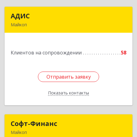
АДИС
АДИС
Майкоп
385006, Адыгея Респ, Майкоп г,
Краснооктябрьская ул, дом № 59, кв.1
Клиентов на сопровождении
58
Подробнее
Отправить заявку
Отправить заявку
Показать контакты
Назад
Софт-Финанс
Софт-Финанс
Майкоп