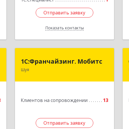
Отправить заявку
Отправить заявку
Показать контакты
Назад
т
1С:Франчайзинг. Мобитс
1С:Франчайзинг. Мобитс
Шуя
,
Подробнее
2
е
8
Клиентов на сопровождении
13
1
Отправить заявку
Отправить заявку