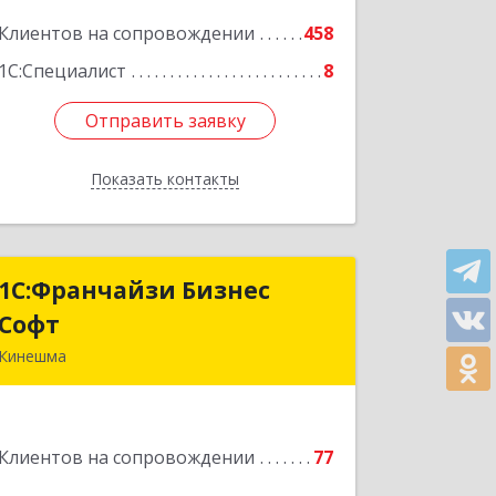
Клиентов на сопровождении
458
Подробнее
1С:Специалист
8
Отправить заявку
Отправить заявку
Показать контакты
Назад
1С:Франчайзи Бизнес
1С:Франчайзи Бизнес
Софт
Софт
Кинешма
155800, Ивановская обл, Кинешма г,
Жуковская ул, дом № 10
Клиентов на сопровождении
77
Подробнее