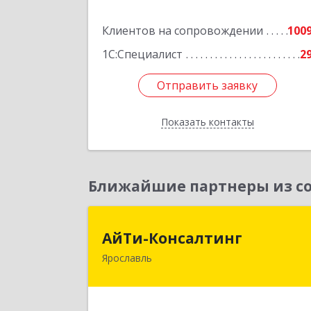
Подробне
Клиентов на сопровождении
100
1С:Специалист
2
Отправить заявку
Отправить заявку
Показать контакты
Назад
Ближайшие партнеры из со
АйТи-Консалтин
АйТи-Консалтинг
Ярославль
150007, Ярославская обл, Ярославль г
Урочская ул, дом № 19, пом.2