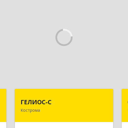
т
ГЕЛИОС-С
ГЕЛИОС-С
Кострома
,
156026, Костромская обл, г.о. город
,
Кострома, Кострома г, Советская ул,
3
дом № 136а