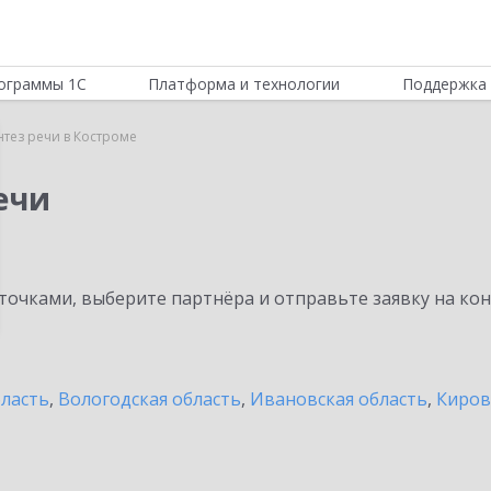
ограммы 1С
Платформа и технологии
Поддержка 
нтез речи в Костроме
ечи
очками, выберите партнёра и отправьте заявку на ко
бласть
,
Вологодская область
,
Ивановская область
,
Киров