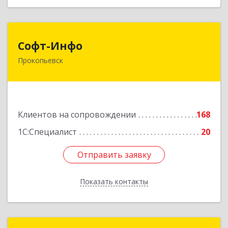
Софт-Инфо
Софт-Инфо
Прокопьевск
653039, Кемеровская область - Кузбасс,
Прокопьевск г, Институтская ул, дом № 9а,
оф.15
Подробнее
Клиентов на сопровождении
168
1С:Специалист
20
Отправить заявку
Отправить заявку
Показать контакты
Назад