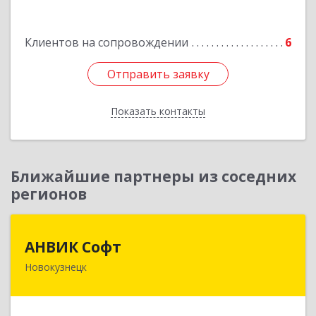
Подробнее
Клиентов на сопровождении
6
Отправить заявку
Отправить заявку
Показать контакты
Назад
Ближайшие партнеры из соседних
регионов
АНВИК Софт
АНВИК Софт
Новокузнецк
654079, Кемеровская область - Кузбасс,
Новокузнецкий г.о, Новокузнецк г,
Куйбышевский р-н, Невского ул, дом № 1, этаж