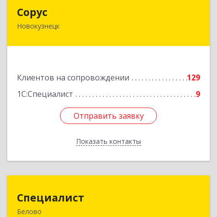
Сорус
Сорус
Новокузнецк
654005, Кемеровская область - Кузбасс,
Новокузнецк г, Строителей пр-кт, дом № 38,
кв.11
Подробнее
Клиентов на сопровождении
129
1С:Специалист
9
Отправить заявку
Отправить заявку
Показать контакты
Назад
Специалист
Специалист
Белово
Кемеровская обл, Белово г, Ленина ул, дом №