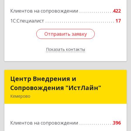
2
Клиентов на сопровождении
422
Подробнее
1С:Специалист
17
Отправить заявку
Отправить заявку
Показать контакты
Назад
Центр Внедрения и
Центр Внедрения и
Сопровождения "ИстЛайн"
Сопровождения "ИстЛайн"
Кемерово
650000, Кемеровская область - Кузбасс обл, г.о.
Кемеровский, Кемерово г, Мичурина ул, дом №
13А, этаж 3, пом.2, оф.301
Клиентов на сопровождении
396
Подробнее