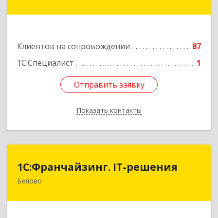
31-2
Подробнее
Клиентов на сопровождении
87
1С:Специалист
1
Отправить заявку
Отправить заявку
Показать контакты
Назад
1С:Франчайзинг. IT-решения
1С:Франчайзинг. IT-решения
Белово
652600, Кемеровская обл, Белово г,
Железнодорожный пер, дом № 27