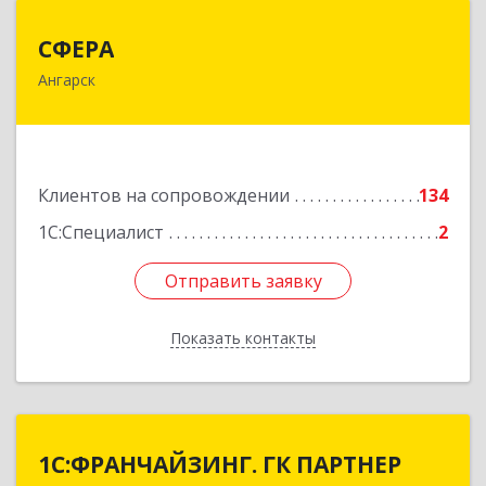
СФЕРА
СФЕРА
Ангарск
665816, Иркутская обл, Ангарск г, 177-й кв-л,
дом № 6, оф.159
Подробнее
Клиентов на сопровождении
134
1С:Специалист
2
Отправить заявку
Отправить заявку
Показать контакты
Назад
1С:ФРАНЧАЙЗИНГ. ГК ПАРТНЕР
1С:ФРАНЧАЙЗИНГ. ГК ПАРТНЕР