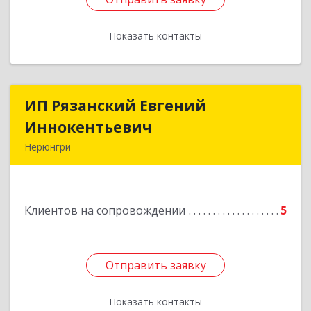
Показать контакты
Назад
ИП Рязанский Евгений
ИП Рязанский Евгений
Иннокентьевич
Иннокентьевич
Нерюнгри
678967, Саха /Якутия/ Респ, Нерюнгри г,
Дружбы Народов пр-кт, дом № 14
Клиентов на сопровождении
5
Подробнее
Отправить заявку
Отправить заявку
Показать контакты
Назад