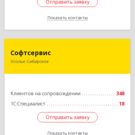
Отправить заявку
Отправить заявку
Показать контакты
Назад
Софтсервис
Софтсервис
Усолье-Сибирское
665451, Иркутская обл, Усолье-Сибирское г,
Интернациональная ул, дом № 87
Подробнее
Клиентов на сопровождении
348
1С:Специалист
18
Отправить заявку
Отправить заявку
Показать контакты
Назад