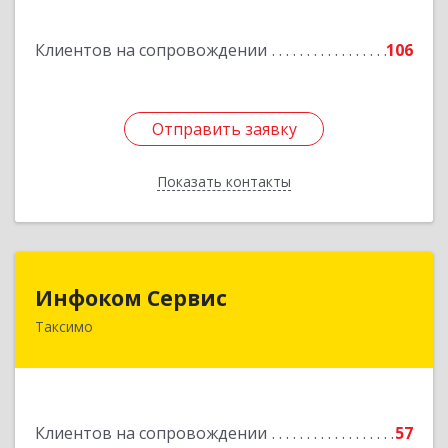
Подробнее
Клиентов на сопровождении
106
Отправить заявку
Отправить заявку
Показать контакты
Назад
Инфоком Сервис
Инфоком Сервис
Таксимо
671560, Республика Бурятия, Муйский р-н, пгт.
Таксимо, ул. Железнодорожников, дом 14
Подробнее
Клиентов на сопровождении
57