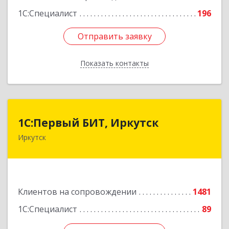
1С:Специалист
196
Отправить заявку
Отправить заявку
Показать контакты
Назад
1С:Первый БИТ, Иркутск
1С:Первый БИТ, Иркутск
Иркутск
664007, Иркутская обл, Иркутск г, Декабрьских
Событий ул, дом № 125, оф.500
Подробнее
Клиентов на сопровождении
1481
1С:Специалист
89