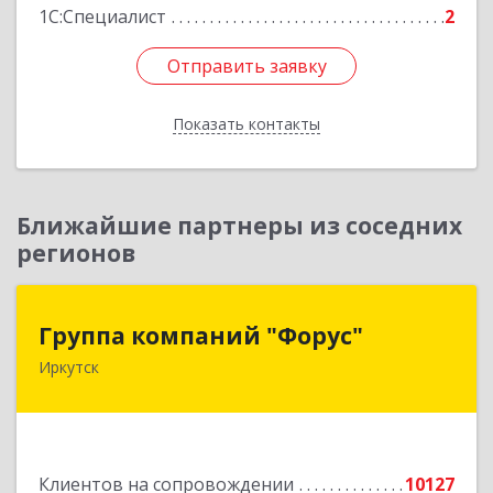
1С:Специалист
2
Отправить заявку
Отправить заявку
Показать контакты
Назад
Ближайшие партнеры из соседних
регионов
Группа компаний "Форус"
Группа компаний "Форус"
Иркутск
664007, Иркутская обл, Иркутск г, Ямская ул,
дом № 1, корпус 1, оф.1
Подробнее
Клиентов на сопровождении
10127