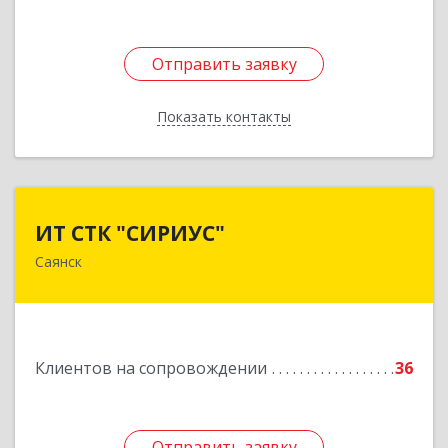
Отправить заявку
Отправить заявку
Показать контакты
Назад
ИТ СТК "СИРИУС"
ИТ СТК "СИРИУС"
Саянск
666303, Иркутская обл, Саянск г, Юбилейный
мкр, дом № 38
Подробнее
Клиентов на сопровождении
36
Отправить заявку
Отправить заявку