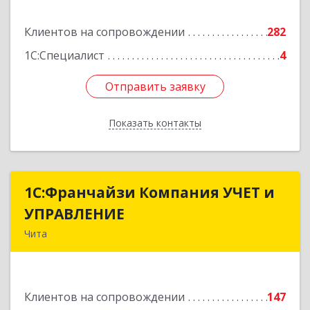
Подробнее
Клиентов на сопровождении
282
1С:Специалист
4
Отправить заявку
Отправить заявку
Показать контакты
Назад
1С:Франчайзи Компания УЧЕТ и
1С:Франчайзи Компания УЧЕТ и
УПРАВЛЕНИЕ
УПРАВЛЕНИЕ
Чита
672038, Забайкальский край, Чита г, Нагорная
ул, дом № 81а, пом.1
Клиентов на сопровождении
147
Подробнее