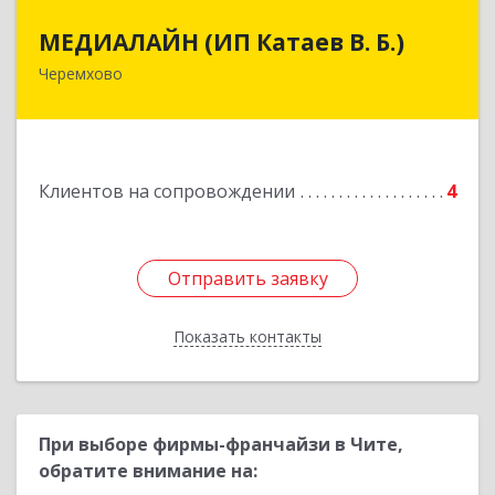
МЕДИАЛАЙН (ИП Катаев В. Б.)
МЕДИАЛАЙН (ИП Катаев В. Б.)
Черемхово
665413, Иркутская обл, Черемхово г, Ленина ул,
дом № 5, оф.328
Подробнее
Клиентов на сопровождении
4
Отправить заявку
Отправить заявку
Показать контакты
Назад
При выборе фирмы-франчайзи в Чите,
обратите внимание на: