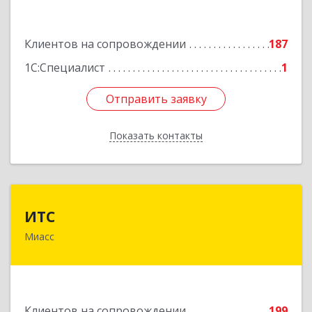
Подробнее
Клиентов на сопровождении
187
1С:Специалист
1
Отправить заявку
Отправить заявку
Показать контакты
Назад
ИТС
ИТС
Миасс
456300, Челябинская обл, Миасс г, Романенко
ул, дом № 50б
Подробнее
Клиентов на сопровождении
199