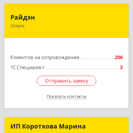
Райдэн
Райдэн
Озерск
456783, Челябинская обл, Озерск г, Ленина пр-
кт, дом № 90
Подробнее
Клиентов на сопровождении
206
1С:Специалист
3
Отправить заявку
Отправить заявку
Показать контакты
Назад
ИП Короткова Марина
ИП Короткова Марина