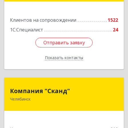
Подробнее
Клиентов на сопровождении
1522
1С:Специалист
24
Отправить заявку
Отправить заявку
Показать контакты
Назад
Компания "Сканд"
Компания "Сканд"
Челябинск
454091, Челябинская обл, Челябинск г,
Революции пл, дом № 7, оф.1.16
Подробнее