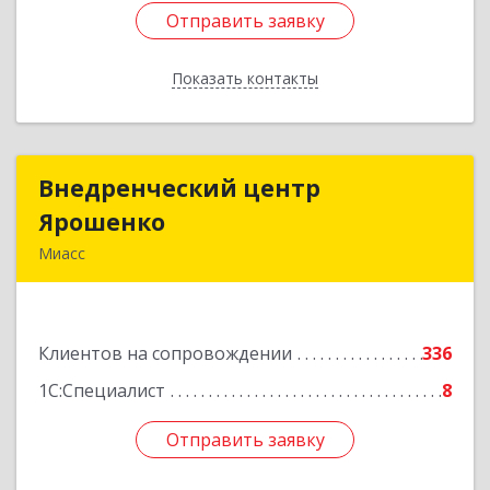
Отправить заявку
Отправить заявку
Показать контакты
Назад
Внедренческий центр
Внедренческий центр
Ярошенко
Ярошенко
Миасс
456300, Челябинская обл, Миасс г, Романенко
ул, дом № 97
Клиентов на сопровождении
336
Подробнее
1С:Специалист
8
Отправить заявку
Отправить заявку