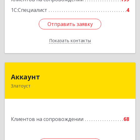
1С:Специалист
4
Отправить заявку
Отправить заявку
Показать контакты
Назад
Аккаунт
Аккаунт
Златоуст
456200, Челябинская обл, Златоуст г, 40-летия
Победы ул, дом № 54, кв.8
Подробнее
Клиентов на сопровождении
68