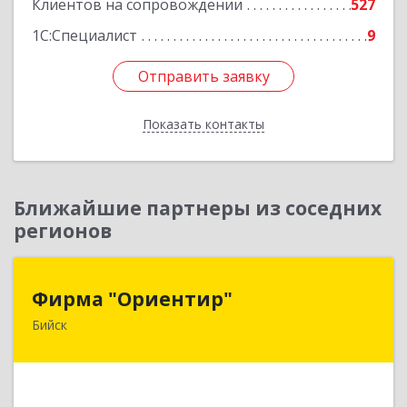
Клиентов на сопровождении
527
1С:Специалист
9
Отправить заявку
Отправить заявку
Показать контакты
Назад
Ближайшие партнеры из соседних
регионов
Фирма "Ориентир"
Фирма "Ориентир"
Бийск
659300, Алтайский край, Бийск г, Сергея Кирова
пр-кт, дом № 3
Подробнее