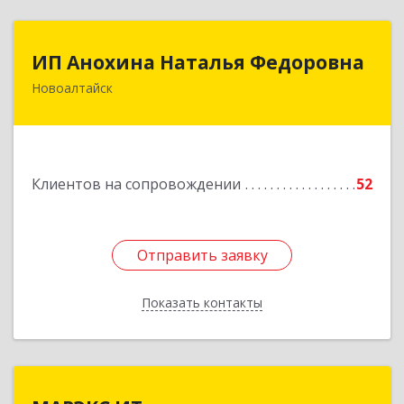
ИП Анохина Наталья Федоровна
ИП Анохина Наталья Федоровна
Новоалтайск
658041, Алтайский край, Новоалтайск г,
Белоярская ул, дом № 132
Подробнее
Клиентов на сопровождении
52
Отправить заявку
Отправить заявку
Показать контакты
Назад
МАРЭКС ИТ