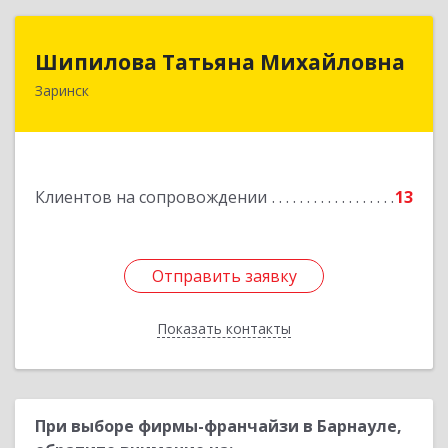
Шипилова Татьяна Михайловна
Шипилова Татьяна Михайловна
Заринск
Подробнее
Клиентов на сопровождении
13
Отправить заявку
Отправить заявку
Показать контакты
Назад
При выборе фирмы-франчайзи в Барнауле,