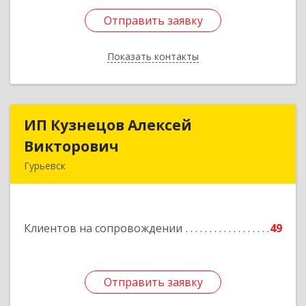
Отправить заявку
Отправить заявку
Показать контакты
Назад
ИП Кузнецов Алексей
ИП Кузнецов Алексей
Викторович
Викторович
Гурьевск
652780, Кемеровская обл, Гурьевский р-н,
Гурьевск г, Суворова ул, дом № 32
Клиентов на сопровождении
49
Подробнее
Отправить заявку
Отправить заявку