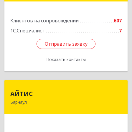
Подробнее
Клиентов на сопровождении
607
1С:Специалист
7
Отправить заявку
Отправить заявку
Показать контакты
Назад
АЙТИС
АЙТИС
Барнаул
656067, Алтайский край, Барнаул г, Взлетная ул,
дом № 65
Подробнее