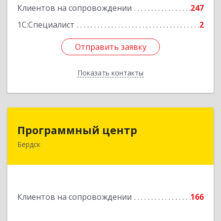
Клиентов на сопровождении
247
1С:Специалист
2
Отправить заявку
Отправить заявку
Показать контакты
Назад
Программный центр
Программный центр
Бердск
633004, Новосибирская обл, Бердск г,
Химзаводская ул, дом № 9/4
Подробнее
Клиентов на сопровождении
166