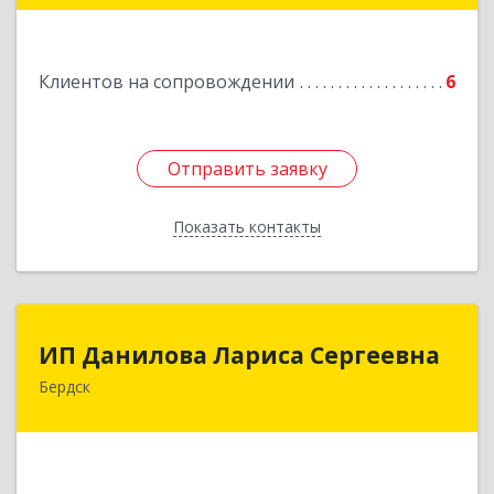
Подробнее
Клиентов на сопровождении
6
Отправить заявку
Отправить заявку
Показать контакты
Назад
ИП Данилова Лариса Сергеевна
ИП Данилова Лариса Сергеевна
Бердск
633004, Новосибирская обл, Бердск г, Озерная
ул, дом № 42, кв.40
Подробнее