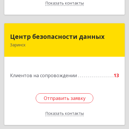
Показать контакты
Назад
Центр безопасности данных
Центр безопасности данных
Заринск
659100, Алтайский край, Заринск г, Таратынова
ул, дом № 11, кв.9
Подробнее
Клиентов на сопровождении
13
Отправить заявку
Отправить заявку
Показать контакты
Назад