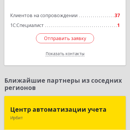
Подробнее
Клиентов на сопровождении
37
1С:Специалист
1
Отправить заявку
Отправить заявку
Показать контакты
Назад
Ближайшие партнеры из соседних
регионов
Центр автоматизации учета
Центр автоматизации учета
Ирбит
623854, Свердловская обл, Ирбит г, Маршала
Жукова ул, дом № 3, кв.28