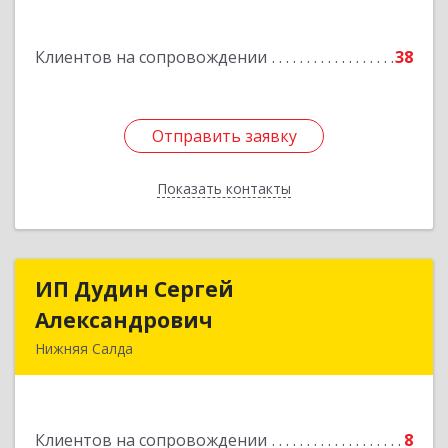
Подробнее
Клиентов на сопровождении
38
Отправить заявку
Отправить заявку
Показать контакты
Назад
ИП Дудин Сергей
ИП Дудин Сергей
Александрович
Александрович
Нижняя Салда
624740, Свердловская обл, Нижняя Салда г,
Энгельса ул, дом № 98
Клиентов на сопровождении
8
Подробнее