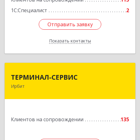
1С:Специалист
2
Отправить заявку
Отправить заявку
Показать контакты
Назад
ТЕРМИНАЛ-СЕРВИС
ТЕРМИНАЛ-СЕРВИС
Ирбит
623850, Свердловская обл, Ирбит г,
Пролетарская ул, дом № 7
Подробнее
Клиентов на сопровождении
135