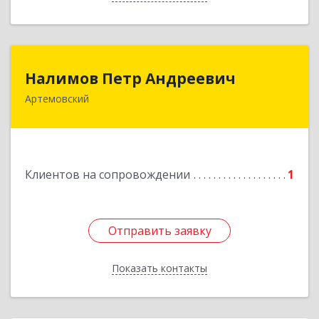
Налимов Петр Андреевич
Налимов Петр Андреевич
Артемовский
623780, Свердловская обл, Артемовский г,
Добролюбова ул, дом № 25
Подробнее
Клиентов на сопровождении
1
Отправить заявку
Отправить заявку
Показать контакты
Назад