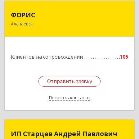
ФОРИС
ФОРИС
Алапаевск
624601, Свердловская обл, Алапаевск г, Ленина
ул, дом № 9
Подробнее
Клиентов на сопровождении
105
Отправить заявку
Отправить заявку
Показать контакты
Назад
ИП Старцев Андрей Павлович
ИП Старцев Андрей Павлович