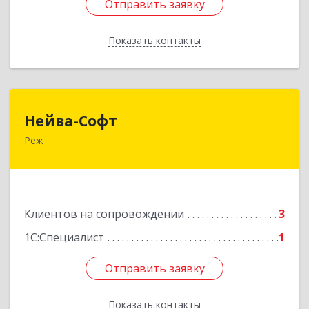
Отправить заявку
Отправить заявку
Показать контакты
Назад
Нейва-Софт
Нейва-Софт
Реж
623750, Свердловская обл, Режевской р-н, Реж
г, Ленина ул, дом № 76/1, оф.1
Подробнее
Клиентов на сопровождении
3
1С:Специалист
1
Отправить заявку
Отправить заявку
Показать контакты
Назад