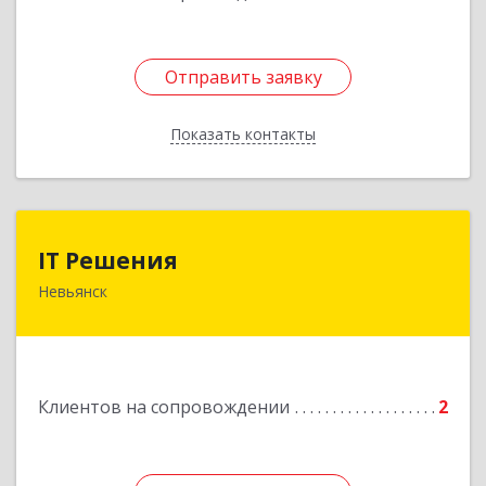
Отправить заявку
Отправить заявку
Показать контакты
Назад
IT Решения
IT Решения
Невьянск
Подробнее
Клиентов на сопровождении
2