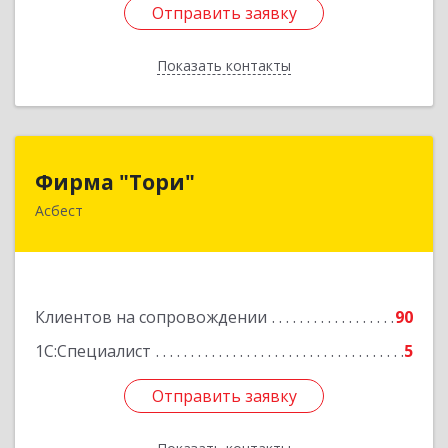
Отправить заявку
Отправить заявку
Показать контакты
Назад
Фирма "Тори"
Фирма "Тори"
Асбест
624286, Свердловская обл, Асбест г, Малышева
рп, Автомобилистов ул, дом № 7, кв.24
Подробнее
Клиентов на сопровождении
90
1С:Специалист
5
Отправить заявку
Отправить заявку