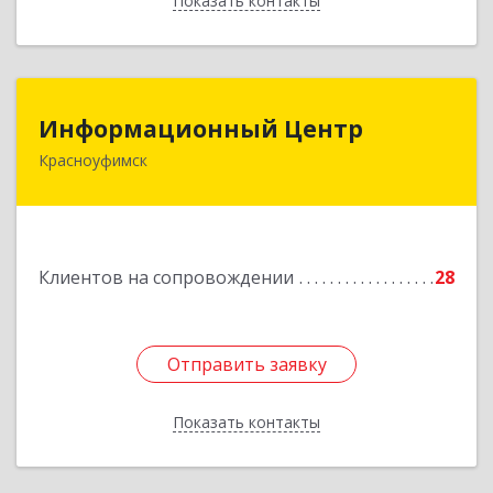
Показать контакты
Назад
Информационный Центр
Информационный Центр
Красноуфимск
623300, Свердловская обл, Красноуфимск г,
Мизерова ул, дом № 112А
Подробнее
Клиентов на сопровождении
28
Отправить заявку
Отправить заявку
Показать контакты
Назад