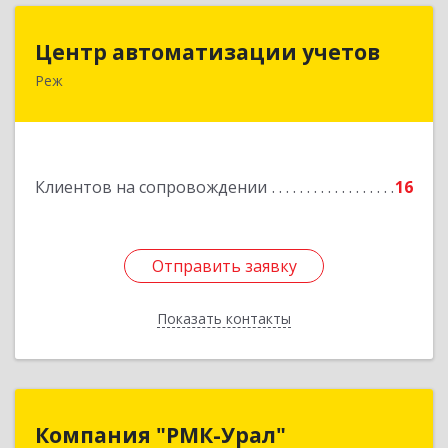
Центр автоматизации учетов
Центр автоматизации учетов
Реж
623750, Свердловская обл, Режевской р-н, Реж
г, Энгельса ул, дом № 6 А
Подробнее
Клиентов на сопровождении
16
Отправить заявку
Отправить заявку
Показать контакты
Назад
Компания "РМК-Урал"
Компания "РМК-Урал"