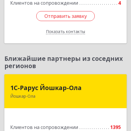
Клиентов на сопровождении
4
Отправить заявку
Отправить заявку
Показать контакты
Назад
Ближайшие партнеры из соседних
регионов
1С-Рарус Йошкар-Ола
1С-Рарус Йошкар-Ола
Йошкар-Ола
424004, Марий Эл Респ, Йошкар-Ола г, Волкова
ул, дом № 68
Подробнее
Клиентов на сопровождении
1395