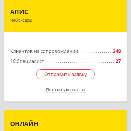
АПИС
АПИС
Чебоксары
428001, Чувашская Республика - Чувашия,
Чебоксары г, Максима Горького пр-кт, дом №
10, пом.9
Подробнее
Клиентов на сопровождении
348
1С:Специалист
27
Отправить заявку
Отправить заявку
Показать контакты
Назад
ОНЛАЙН
ОНЛАЙН