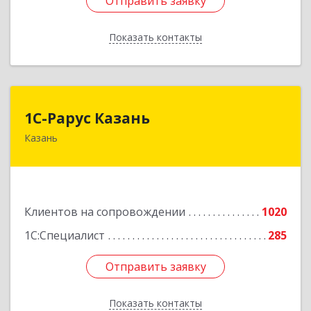
Отправить заявку
Отправить заявку
Показать контакты
Назад
1С-Рарус Казань
1С-Рарус Казань
Казань
420088, Татарстан Респ, Казань г, Победы пр-
кт, дом № 159
Подробнее
Клиентов на сопровождении
1020
1С:Специалист
285
Отправить заявку
Отправить заявку
Показать контакты
Назад