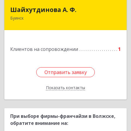
Шайхутдинова А. Ф.
Шайхутдинова А. Ф.
Буинск
РТ, г.Буинск, ул.Р.Люксембург, д.144Б
Подробнее
Клиентов на сопровождении
1
Отправить заявку
Отправить заявку
Показать контакты
Назад
При выборе фирмы-франчайзи в Волжске,
обратите внимание на: