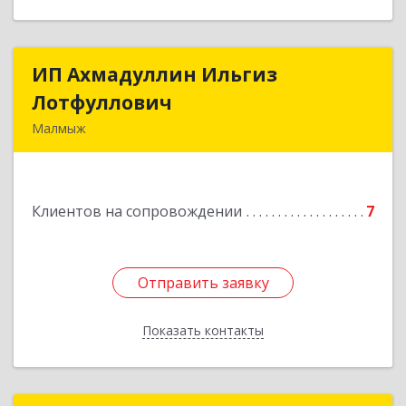
ИП Ахмадуллин Ильгиз
ИП Ахмадуллин Ильгиз
Лотфуллович
Лотфуллович
Малмыж
612920, Кировская обл, г.Малмыж, ул.Ленина, 27
оф.1
Клиентов на сопровождении
7
Подробнее
Отправить заявку
Отправить заявку
Показать контакты
Назад