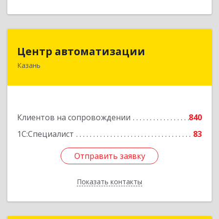
Центр автоматизации
Центр автоматизации
Казань
420133, Татарстан Респ, Казань г, Ямашева пр-
кт, дом № 92
Подробнее
Клиентов на сопровождении
840
1С:Специалист
83
Отправить заявку
Отправить заявку
Показать контакты
Назад