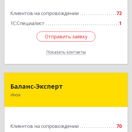
Подробнее
Клиентов на сопровождении
72
1С:Специалист
1
Отправить заявку
Отправить заявку
Показать контакты
Назад
Баланс-Эксперт
Баланс-Эксперт
Инза
433030, Ульяновская обл, Инзенский р-н, Инза
г, Красных Бойцов ул, дом № 18, кв.4
Подробнее
Клиентов на сопровождении
70