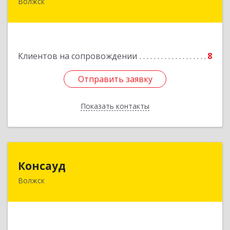
Волжск
Подробнее
Клиентов на сопровождении
8
Отправить заявку
Отправить заявку
Показать контакты
Назад
Консауд
Консауд
Волжск
425005, Марий Эл респ, Волжск г, Пролетарская
ул, дом 4А, офис 21
Подробнее