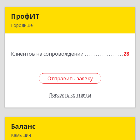
ПрофИТ
ПрофИТ
Городище
442310, Пензенская обл, Городищенский р-н,
Городище г, Комсомольская ул, дом № 29, оф.20
Клиентов на сопровождении
28
Подробнее
Отправить заявку
Отправить заявку
Показать контакты
Назад
Баланс
Баланс
Камышин