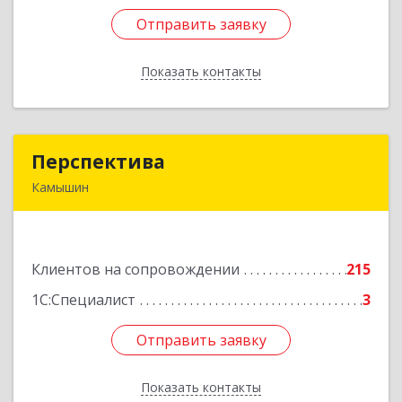
Отправить заявку
Отправить заявку
Показать контакты
Назад
Перспектива
Перспектива
Камышин
403850, Волгоградская обл, Камышин г,
Леонова ул, дом № 26
Клиентов на сопровождении
215
Подробнее
1С:Специалист
3
Отправить заявку
Отправить заявку
Показать контакты
Назад