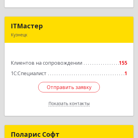
ITМастер
ITМастер
Кузнецк
442537, Пензенская обл, Кузнецк г, Белинского
ул, дом № 82, ДЦ"Сфера", оф.15
Клиентов на сопровождении
155
Подробнее
1С:Специалист
1
Отправить заявку
Отправить заявку
Показать контакты
Назад
Поларис Софт
Поларис Софт