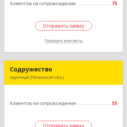
Клиентов на сопровождении
75
Подробнее
Отправить заявку
Отправить заявку
Показать контакты
Назад
Содружество
Содружество
Заречный (Пензенская обл.)
442962, Пензенская обл, Заречный г,
Промышленная ул, дом № 25
Клиентов на сопровождении
55
Подробнее
Отправить заявку
Отправить заявку