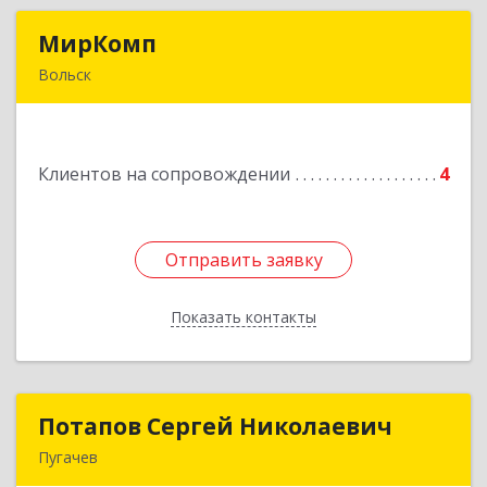
МирКомп
МирКомп
Вольск
412900, Саратовская обл, Вольск г,
Володарского ул, дом № 86
Клиентов на сопровождении
4
Подробнее
Отправить заявку
Отправить заявку
Показать контакты
Назад
Потапов Сергей Николаевич
Потапов Сергей Николаевич
Пугачев
413 720, Пугачев, ул.Топорковская,д.153