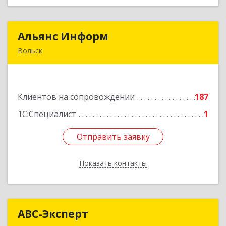
Альянс Информ
Альянс Информ
Вольск
412906, Саратовская обл, Вольск г,
Чернышевского ул, дом № 73А
Клиентов на сопровождении
187
Подробнее
1С:Специалист
1
Отправить заявку
Отправить заявку
Показать контакты
Назад
АВС-Эксперт
АВС-Эксперт