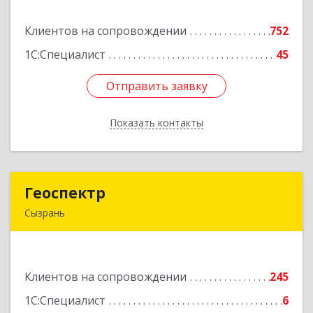
Клиентов на сопровождении
752
Подробнее
1С:Специалист
45
Отправить заявку
Отправить заявку
Показать контакты
Назад
Геоспектр
Геоспектр
Сызрань
446001, Самарская обл, Сызрань г, Кирова ул,
дом № 46
Клиентов на сопровождении
245
Подробнее
1С:Специалист
6