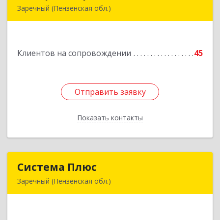
Заречный (Пензенская обл.)
442960, Пензенская обл, Заречный г,
В.В.Демакова проезд, дом № 5, кв.303
Клиентов на сопровождении
45
Подробнее
Отправить заявку
Отправить заявку
Показать контакты
Назад
Система Плюс
Система Плюс
Заречный (Пензенская обл.)
442960, Пензенская обл, Заречный г,
Комсомольская ул, дом № 1-205