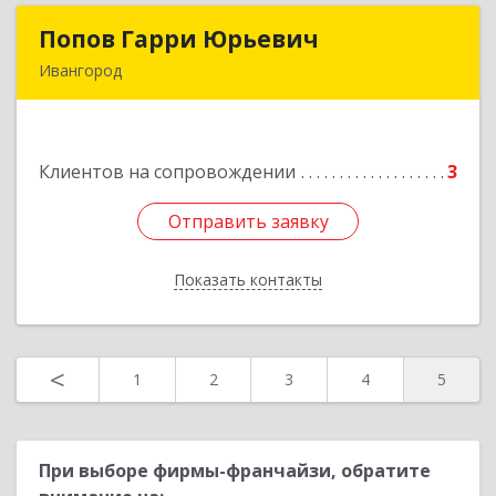
Попов Гарри Юрьевич
Попов Гарри Юрьевич
Ивангород
Подробнее
Клиентов на сопровождении
3
Отправить заявку
Отправить заявку
Показать контакты
Назад
<
1
2
3
4
5
При выборе фирмы-франчайзи, обратите