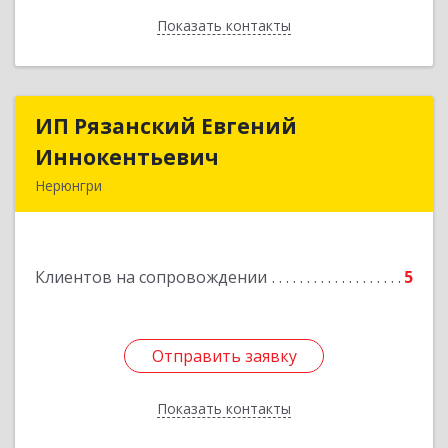
Показать контакты
Назад
ИП Рязанский Евгений
ИП Рязанский Евгений
Иннокентьевич
Иннокентьевич
Нерюнгри
678967, Саха /Якутия/ Респ, Нерюнгри г,
Дружбы Народов пр-кт, дом № 14
Клиентов на сопровождении
5
Подробнее
Отправить заявку
Отправить заявку
Показать контакты
Назад