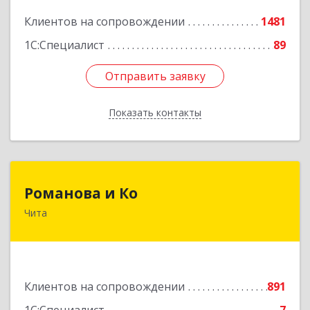
Подробнее
Клиентов на сопровождении
1481
1С:Специалист
89
Отправить заявку
Отправить заявку
Показать контакты
Назад
Романова и Ко
Романова и Ко
Чита
672000, Забайкальский край, Чита г, Анохина
ул, дом № 91, оф.703, а/я 1062
Подробнее
Клиентов на сопровождении
891