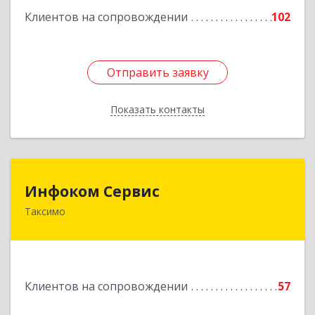
Подробнее
Клиентов на сопровождении
102
Отправить заявку
Отправить заявку
Показать контакты
Назад
Инфоком Сервис
Инфоком Сервис
Таксимо
671560, Республика Бурятия, Муйский р-н, пгт.
Таксимо, ул. Железнодорожников, дом 14
Подробнее
Клиентов на сопровождении
57