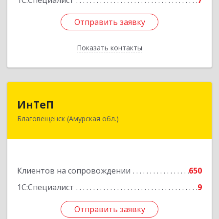
1С:Специалист
7
Отправить заявку
Отправить заявку
Показать контакты
Назад
ИнТеП
ИнТеП
Благовещенск (Амурская обл.)
675000, Амурская обл, Благовещенск г,
Горького ул, дом № 172/1
Подробнее
Клиентов на сопровождении
650
1С:Специалист
9
Отправить заявку
Отправить заявку