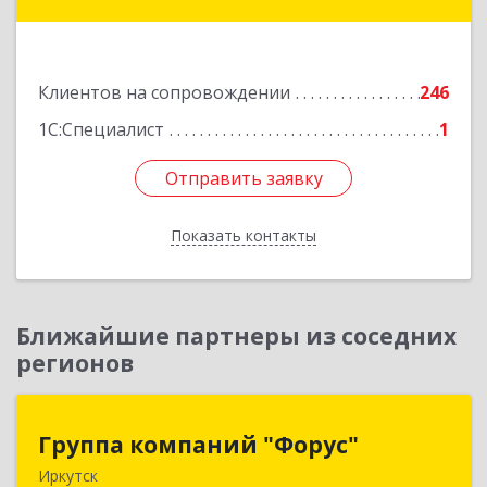
р-н, Краснокаменск г, Строителей пр-кт,
"Бизнес-центр",3-й этаж
Подробнее
Клиентов на сопровождении
246
1С:Специалист
1
Отправить заявку
Отправить заявку
Показать контакты
Назад
Ближайшие партнеры из соседних
регионов
Группа компаний "Форус"
Группа компаний "Форус"
Иркутск
664007, Иркутская обл, Иркутск г, Ямская ул,