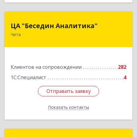
ЦА "Беседин Аналитика"
ЦА "Беседин Аналитика"
Чита
672039, Забайкальский край, Чита г,
Красноярская ул, дом № 24, корпус а, оф.401
Подробнее
Клиентов на сопровождении
282
1С:Специалист
4
Отправить заявку
Отправить заявку
Показать контакты
Назад