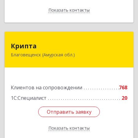
Показать контакты
Назад
Крипта
Крипта
Благовещенск (Амурская обл.)
675000, Амурская обл, Благовещенск г,
Амурская ул, дом № 236, оф.7-8
Подробнее
Клиентов на сопровождении
768
1С:Специалист
20
Отправить заявку
Отправить заявку
Показать контакты
Назад