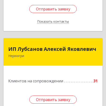
Отправить заявку
Отправить заявку
Показать контакты
Назад
ИП Лубсанов Алексей Яковлевич
ИП Лубсанов Алексей Яковлевич
Нерюнгри
675002, Амурская область, г. Благовещенск, ул.
Краснофлотская ,77/1, кв.38
Подробнее
Клиентов на сопровождении
31
Отправить заявку
Отправить заявку