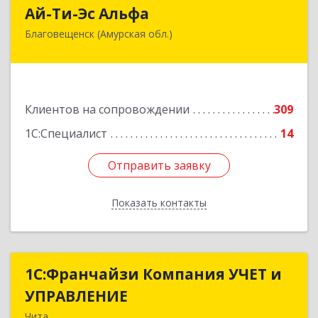
Ай-Ти-Эс Альфа
Ай-Ти-Эс Альфа
Благовещенск (Амурская обл.)
675000, Амурская обл, Благовещенск г, Зейская
ул, дом № 134, оф.515
Подробнее
Клиентов на сопровождении
309
1С:Специалист
14
Отправить заявку
Отправить заявку
Показать контакты
Назад
1С:Франчайзи Компания УЧЕТ и
1С:Франчайзи Компания УЧЕТ и
УПРАВЛЕНИЕ
УПРАВЛЕНИЕ
Чита