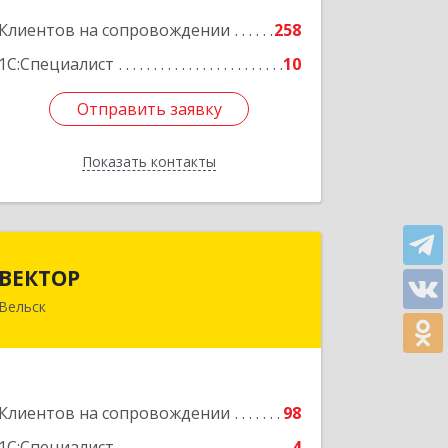
Подробнее
Клиентов на сопровождении
258
1С:Специалист
10
Отправить заявку
Отправить заявку
Показать контакты
Назад
ВЕКТОР
ВЕКТОР
Вельск
165150, Архангельская обл, Вельский
р-н, Вельск г, Конева ул, дом № 16А,
строение 2
Подробнее
Клиентов на сопровождении
98
1С:Специалист
4