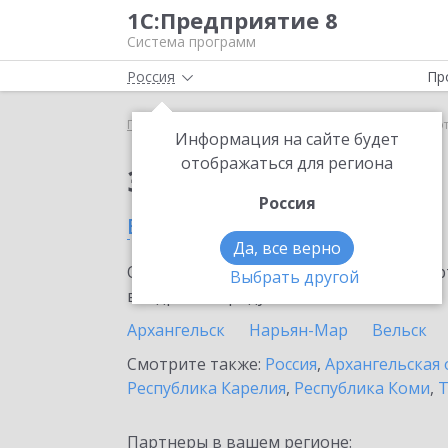
1С:Предприятие 8
Система программ
Россия
Пр
Главная
Сервисы ИТС
1С:Share
1С:Share в Ко
Информация на сайте будет
отображаться для региона
Заказать 1С:Share
Россия
в Котласе
Да, все верно
Ознакомьтесь с информационными карт
Выбрать другой
внедрение продукта.
Архангельск
Нарьян-Мар
Вельск
Смотрите также:
Россия
,
Архангельская 
Республика Карелия
,
Республика Коми
,
Т
Партнеры в вашем регионе: