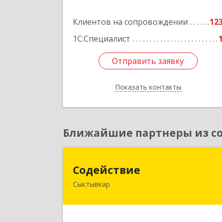
Подробне
Клиентов на сопровождении
12
1С:Специалист
Отправить заявку
Отправить заявку
Показать контакты
Назад
Ближайшие партнеры из со
Содействи
Содействие
Сыктывкар
167004, Коми Респ, Сыктывкар г
Первомайская ул, дом № 14