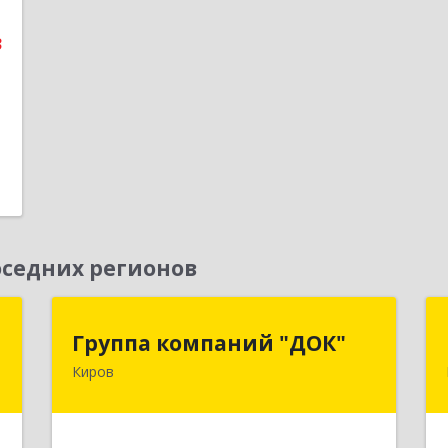
е
3
1
седних регионов
е
Группа компаний "ДОК"
Группа компаний "ДОК"
Киров
,
610017, Кировская обл, Киров г,
9
Горького ул, дом № 17