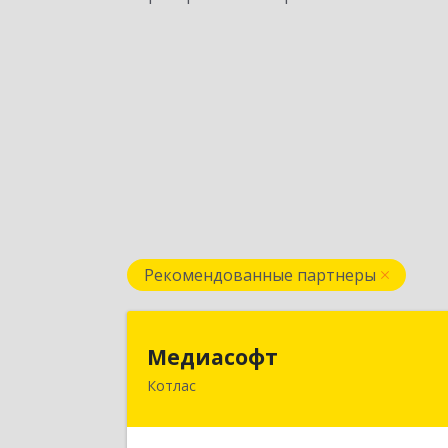
Рекомендованные партнеры
Медиасоф
Медиасофт
Котлас
165300, Архангельская обл, Котлас г
Маяковского ул, дом № 