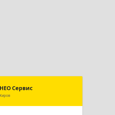
НЕО Сервис
НЕО Сервис
Киров
610045, Кировская обл, Киров г,
Ульяновская ул, дом № 36