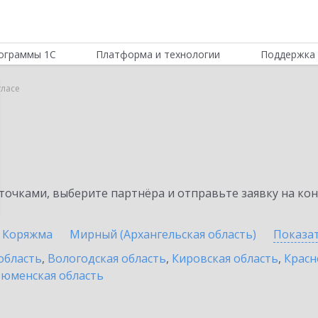
ограммы 1С
Платформа и технологии
Поддержка 
тласе
очками, выберите партнёра и отправьте заявку на ко
Коряжма
Мирный (Архангельская область)
Показа
область
,
Вологодская область
,
Кировская область
,
Красн
юменская область