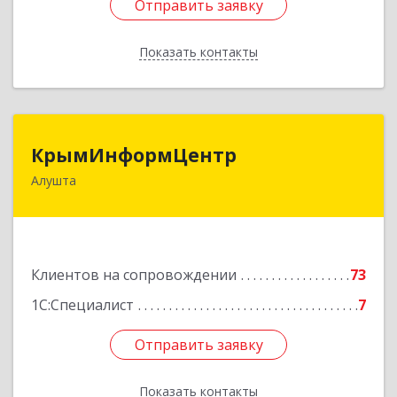
Отправить заявку
Отправить заявку
Показать контакты
Назад
КрымИнформЦентр
КрымИнформЦентр
Алушта
298500, Крым Респ, Алушта г, Горького ул, дом
№ 34А, оф.7
Подробнее
Клиентов на сопровождении
73
1С:Специалист
7
Отправить заявку
Отправить заявку
Показать контакты
Назад