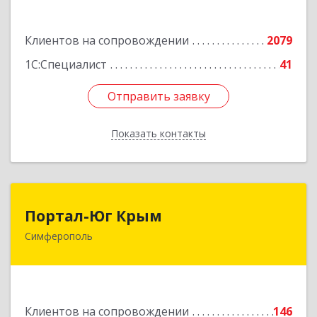
Подробнее
Клиентов на сопровождении
2079
1С:Специалист
41
Отправить заявку
Отправить заявку
Показать контакты
Назад
Портал-Юг Крым
Портал-Юг Крым
Симферополь
295015, Крым Респ, Симферополь г, Козлова ул,
дом № 27
Подробнее
Клиентов на сопровождении
146