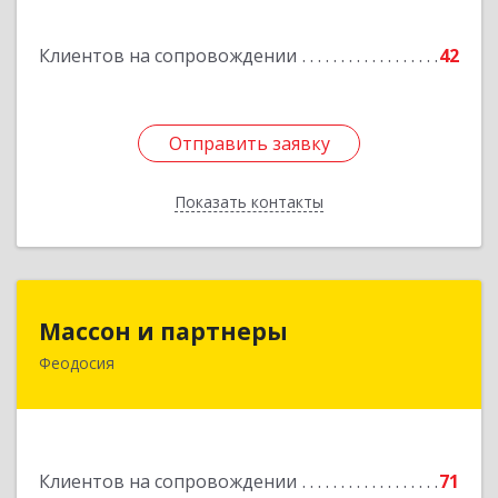
Клиентов на сопровождении
42
Отправить заявку
Отправить заявку
Показать контакты
Назад
Массон и партнеры
Массон и партнеры
Феодосия
298112, Крым Респ, Феодосия г, Крымская ул,
дом № 31
Подробнее
Клиентов на сопровождении
71