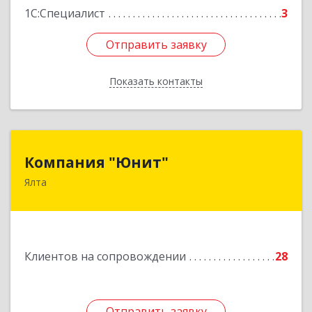
1С:Специалист
3
Отправить заявку
Отправить заявку
Показать контакты
Назад
Компания "Юнит"
Компания "Юнит"
Ялта
298600, Крым Респ, Ялта г, Васильева ул, дом №
16, оф.400
Подробнее
Клиентов на сопровождении
28
Отправить заявку
Отправить заявку