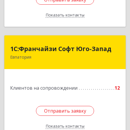
Показать контакты
Назад
1С:Франчайзи Софт Юго-Запад
1С:Франчайзи Софт Юго-Запад
Евпатория
297407, Крым Респ, Евпатория г, Победы пр-кт,
дом № 13, кв.45
Подробнее
Клиентов на сопровождении
12
Отправить заявку
Отправить заявку
Показать контакты
Назад