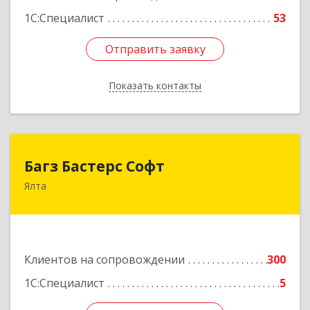
1С:Специалист
53
Отправить заявку
Отправить заявку
Показать контакты
Назад
Багз Бастерс Софт
Багз Бастерс Софт
Ялта
298603, Крым Респ, Ялта г, Свердлова ул, дом №
34
Подробнее
Клиентов на сопровождении
300
1С:Специалист
5