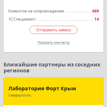
Подробнее
Клиентов на сопровождении
669
1С:Специалист
14
Отправить заявку
Отправить заявку
Показать контакты
Назад
Ближайшие партнеры из соседних
регионов
Лаборатория Форт Крым
Лаборатория Форт Крым
Симферополь
295034, Крым Респ, Симферополь г, Киевская
ул, дом № 79, оф.902