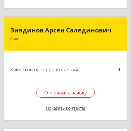
Зиядинов Арсен Салединович
Зиядинов Арсен Салединович
Саки
г.Саки, Интернациональная, 5/2, кв.1
Подробнее
Клиентов на сопровождении
1
Отправить заявку
Отправить заявку
Показать контакты
Назад