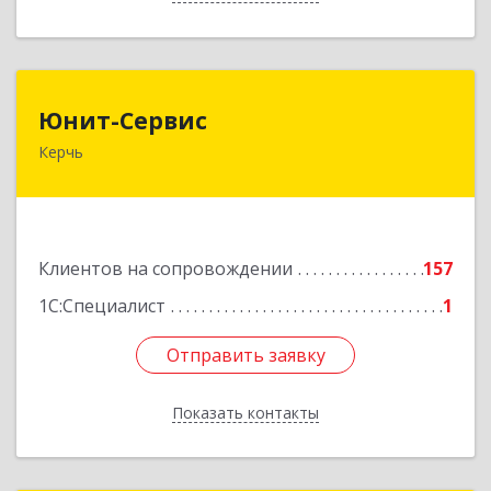
Юнит-Сервис
Юнит-Сервис
Керчь
298300, Крым Респ, Керчь г, Кооперативный
пер, дом № 26
Подробнее
Клиентов на сопровождении
157
1С:Специалист
1
Отправить заявку
Отправить заявку
Показать контакты
Назад