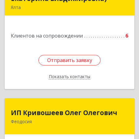
Ялта
98600, г. Ялта, ул. Свердлова, 24
Подробнее
Клиентов на сопровождении
6
Отправить заявку
Отправить заявку
Показать контакты
Назад
ИП Кривошеев Олег Олегович
ИП Кривошеев Олег Олегович
Феодосия
Подробнее